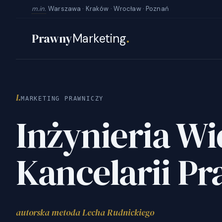
m.in.
Warszawa · Kraków · Wrocław · Poznań
Prawny
Marketing
.
I.
MARKETING PRAWNICZY
Inżynieria W
Kancelarii P
autorska metoda Lecha Rudnickiego