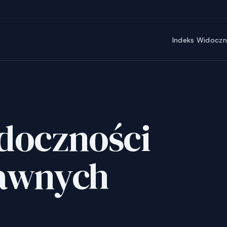
Indeks Widoczno
idoczności
rawnych