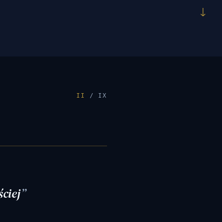
↓
II
/ IX
ciej