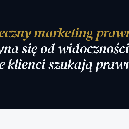
eczny marketing praw
yna się od widoczności
e klienci szukają praw