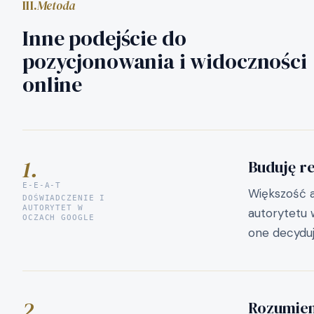
III.
Metoda
Inne podejście do
pozycjonowania i widoczności
online
1.
Buduję re
E-E-A-T
Większość a
DOŚWIADCZENIE I
AUTORYTET W
autorytetu w
OCZACH GOOGLE
one decyduj
2.
Rozumiem