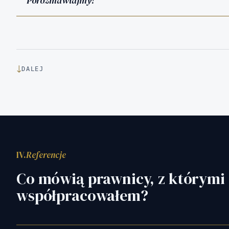
Porozmawiajmy!
↓
DALEJ
IV.
Referencje
Co mówią prawnicy, z którymi
współpracowałem?