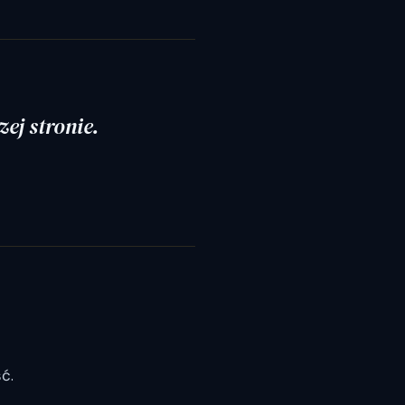
ej stronie.
ć.