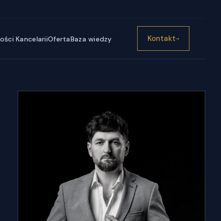
))}
Kontakt
ści Kancelarii
Oferta
Baza wiedzy
→