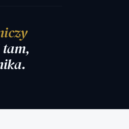
niczy
 tam,
nika.