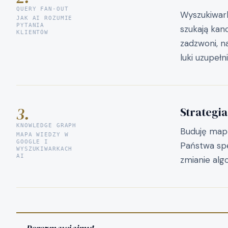
QUERY FAN-OUT
Wyszukiwarki
JAK AI ROZUMIE
PYTANIA
szukają kan
KLIENTÓW
zadzwoni, n
luki uzupełn
3.
Strategia
KNOWLEDGE GRAPH
Buduję mapę
MAPA WIEDZY W
GOOGLE I
Państwa spec
WYSZUKIWARKACH
AI
zmianie alg