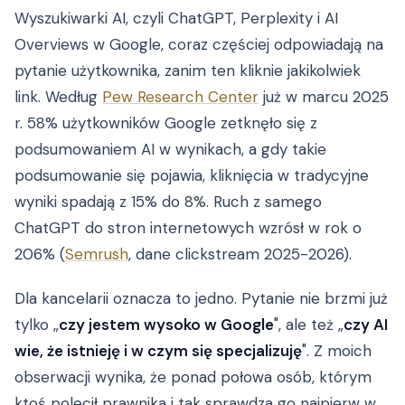
Wyszukiwarki AI, czyli ChatGPT, Perplexity i AI
Overviews w Google, coraz częściej odpowiadają na
pytanie użytkownika, zanim ten kliknie jakikolwiek
link. Według
Pew Research Center
już w marcu 2025
r. 58% użytkowników Google zetknęło się z
podsumowaniem AI w wynikach, a gdy takie
podsumowanie się pojawia, kliknięcia w tradycyjne
wyniki spadają z 15% do 8%. Ruch z samego
ChatGPT do stron internetowych wzrósł w rok o
206% (
Semrush
, dane clickstream 2025-2026).
Dla kancelarii oznacza to jedno. Pytanie nie brzmi już
tylko „
czy jestem wysoko w Google
", ale też „
czy AI
wie, że istnieję i w czym się specjalizuję
". Z moich
obserwacji wynika, że ponad połowa osób, którym
ktoś polecił prawnika i tak sprawdza go najpierw w