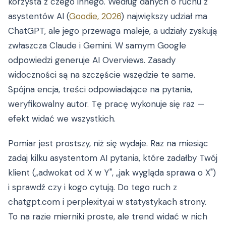
korzysta z czego innego. Według danych o ruchu z
asystentów AI (
Goodie, 2026
) największy udział ma
ChatGPT, ale jego przewaga maleje, a udziały zyskują
zwłaszcza Claude i Gemini. W samym Google
odpowiedzi generuje AI Overviews. Zasady
widoczności są na szczęście wszędzie te same.
Spójna encja, treści odpowiadające na pytania,
weryfikowalny autor. Tę pracę wykonuje się raz —
efekt widać we wszystkich.
Pomiar jest prostszy, niż się wydaje. Raz na miesiąc
zadaj kilku asystentom AI pytania, które zadałby Twój
klient („adwokat od X w Y", „jak wygląda sprawa o X")
i sprawdź czy i kogo cytują. Do tego ruch z
chatgpt.com i perplexity.ai w statystykach strony.
To na razie mierniki proste, ale trend widać w nich