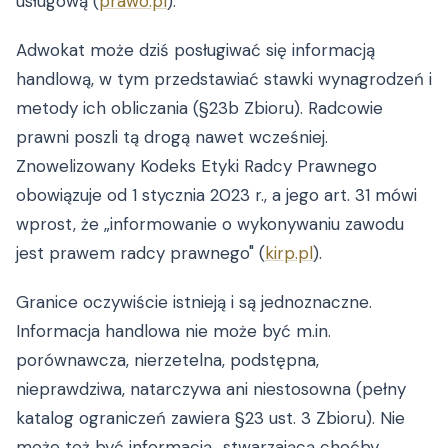
usługową (
prawo.pl
).
Adwokat może dziś posługiwać się informacją
handlową, w tym przedstawiać stawki wynagrodzeń i
metody ich obliczania (§23b Zbioru). Radcowie
prawni poszli tą drogą nawet wcześniej.
Znowelizowany Kodeks Etyki Radcy Prawnego
obowiązuje od 1 stycznia 2023 r., a jego art. 31 mówi
wprost, że „informowanie o wykonywaniu zawodu
jest prawem radcy prawnego" (
kirp.pl
).
Granice oczywiście istnieją i są jednoznaczne.
Informacja handlowa nie może być m.in.
porównawcza, nierzetelna, podstępna,
nieprawdziwa, natarczywa ani niestosowna (pełny
katalog ograniczeń zawiera §23 ust. 3 Zbioru). Nie
może też być informacją „stwarzającą choćby