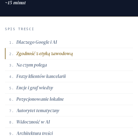
~15 minut
SPIS TREŚCI
Dlaczego Google i AI
1.
Zgodność z etyką zawodową
2.
Na czym polega
3.
Frazy klientów kancelarii
4.
Encje i graf wiedzy
5.
Pozycjonowanie lokalne
6.
Autorytet tematyczny
7.
Widoczność w AI
8.
Architektura treści
9.