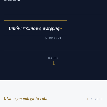
Umów rozmowę wstępną
→
§ MMXXVI
DALEJ
↓
I.
Na czym polega ta rola
I
/ VIII