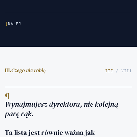
↓
DALEJ
III.
Czego nie robię
III
/ VIII
¶
Wynajmujesz dyrektora, nie kolejną
parę rąk.
Ta lista jest równie ważna jak