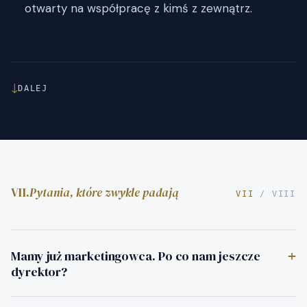
otwarty na współpracę z kimś z zewnątrz.
↓
DALEJ
VII.
Pytania, które zwykle padają
VII
/ VIII
Mamy już marketingowca. Po co nam jeszcze
+
dyrektor?