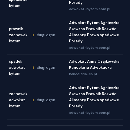
Porady
bytom
adwokat-bytom.com.pl
Adwokat Bytom Agnieszka
prawnik
Skowron Prawnik Rozwód
zachowek
Alimenty Prawo spadkowe
długi ogon
bytom
Porady
adwokat-bytom.com.pl
spadek
Adwokat Anna Czajkowska
adwokat
Kancelaria Adwokacka
długi ogon
bytom
kancelaria-cs.pl
Adwokat Bytom Agnieszka
zachowek
Skowron Prawnik Rozwód
adwokat
Alimenty Prawo spadkowe
długi ogon
bytom
Porady
adwokat-bytom.com.pl