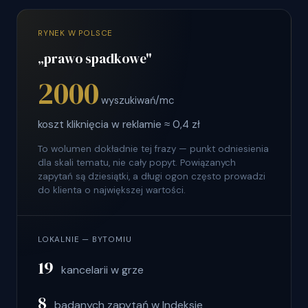
RYNEK W POLSCE
„prawo spadkowe"
2000
wyszukiwań/mc
koszt kliknięcia w reklamie ≈ 0,4 zł
To wolumen dokładnie tej frazy — punkt odniesienia
dla skali tematu, nie cały popyt. Powiązanych
zapytań są dziesiątki, a długi ogon często prowadzi
do klienta o największej wartości.
LOKALNIE — BYTOMIU
19
kancelarii w grze
8
badanych zapytań w Indeksie