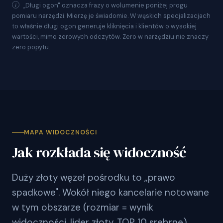
„Długi ogon" oznacza frazy o wolumenie poniżej progu
pomiaru narzędzi. Mierzę je świadomie. W wąskich specjalizacjach
to właśnie długi ogon generuje kliknięcia i klientów o wysokiej
wartości, mimo zerowych odczytów. Zero w narzędziu nie znaczy
zero popytu.
MAPA WIDOCZNOŚCI
Jak rozkłada się widoczność
Duży złoty węzeł pośrodku to „prawo
spadkowe". Wokół niego kancelarie notowane
w tym obszarze (rozmiar = wynik
widoczności, lider złoty, TOP 10 srebrne).