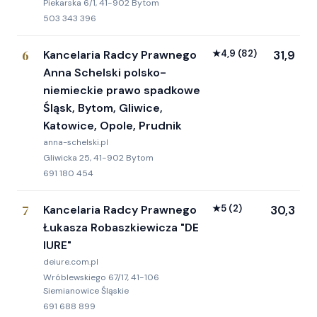
Piekarska 6/1, 41-902 Bytom
503 343 396
6
Kancelaria Radcy Prawnego
★
4,9
(82)
31,9
Anna Schelski polsko-
niemieckie prawo spadkowe
Śląsk, Bytom, Gliwice,
Katowice, Opole, Prudnik
anna-schelski.pl
Gliwicka 25, 41-902 Bytom
691 180 454
7
Kancelaria Radcy Prawnego
★
5
(2)
30,3
Łukasza Robaszkiewicza "DE
IURE"
deiure.com.pl
Wróblewskiego 67/17, 41-106
Siemianowice Śląskie
691 688 899