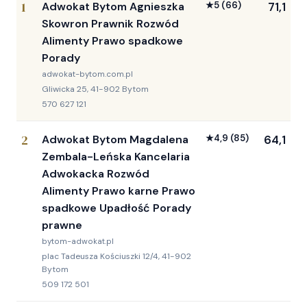
1
Adwokat Bytom Agnieszka
★
5
(66)
71,1
Skowron Prawnik Rozwód
Alimenty Prawo spadkowe
Porady
adwokat-bytom.com.pl
Gliwicka 25, 41-902 Bytom
570 627 121
2
Adwokat Bytom Magdalena
★
4,9
(85)
64,1
Zembala-Leńska Kancelaria
Adwokacka Rozwód
Alimenty Prawo karne Prawo
spadkowe Upadłość Porady
prawne
bytom-adwokat.pl
plac Tadeusza Kościuszki 12/4, 41-902
Bytom
509 172 501