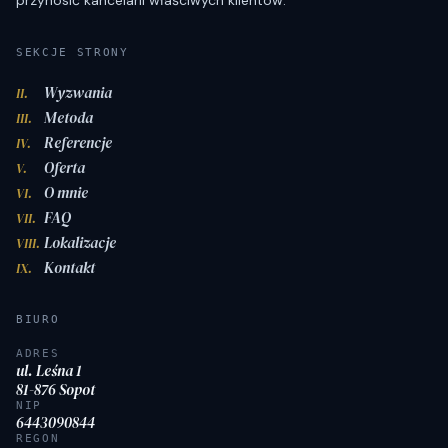
SEKCJE STRONY
Wyzwania
II.
Metoda
III.
Referencje
IV.
Oferta
V.
O mnie
VI.
FAQ
VII.
Lokalizacje
VIII.
Kontakt
IX.
BIURO
ADRES
ul. Leśna 1
81-876 Sopot
NIP
6443090844
REGON