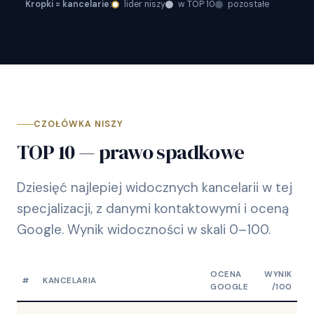
Kropki = kancelarie:
lider niszy
w TOP 10
pozostałe
CZOŁÓWKA NISZY
TOP 10 — prawo spadkowe
Dziesięć najlepiej widocznych kancelarii w tej
specjalizacji, z danymi kontaktowymi i oceną
Google. Wynik widoczności w skali 0–100.
OCENA
WYNIK
#
KANCELARIA
GOOGLE
/100