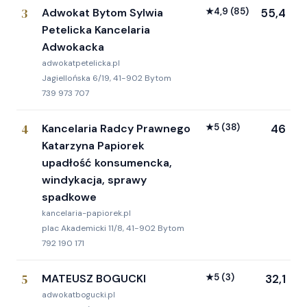
3
Adwokat Bytom Sylwia
★
4,9
(85)
55,4
Petelicka Kancelaria
Adwokacka
adwokatpetelicka.pl
Jagiellońska 6/19, 41-902 Bytom
739 973 707
4
Kancelaria Radcy Prawnego
★
5
(38)
46
Katarzyna Papiorek
upadłość konsumencka,
windykacja, sprawy
spadkowe
kancelaria-papiorek.pl
plac Akademicki 11/8, 41-902 Bytom
792 190 171
5
MATEUSZ BOGUCKI
★
5
(3)
32,1
adwokatbogucki.pl