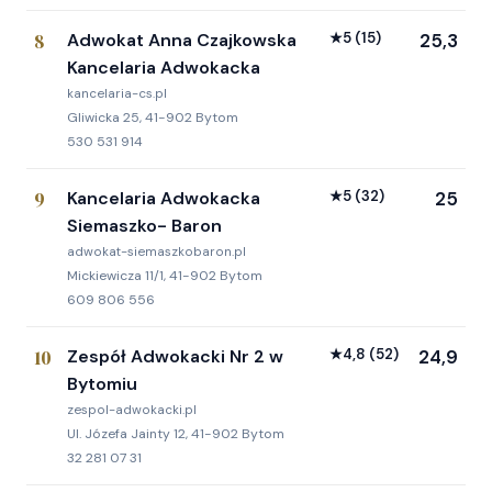
8
Adwokat Anna Czajkowska
★
5
(15)
25,3
Kancelaria Adwokacka
kancelaria-cs.pl
Gliwicka 25, 41-902 Bytom
530 531 914
9
Kancelaria Adwokacka
★
5
(32)
25
Siemaszko- Baron
adwokat-siemaszkobaron.pl
Mickiewicza 11/1, 41-902 Bytom
609 806 556
10
Zespół Adwokacki Nr 2 w
★
4,8
(52)
24,9
Bytomiu
zespol-adwokacki.pl
Ul. Józefa Jainty 12, 41-902 Bytom
32 281 07 31