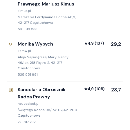
Prawnego Mariusz Kimus
kimus.pl
Marszałka Ferdynanda Focha 40/1,
42-217 Częstochowa
516 619 533
9
Monika Wypych
★
4,9
(137)
29,2
kamw.pl
Aleja Najświętszej Maryi Panny
49/lok. 218 Piętro 2, 42-217
Częstochowa
535 551 991
10
Kancelaria Obrusznik
★
4,9
(108)
23,7
Radca Prawny
radcaslask.pl
Świętego Rocha 98/lok. 07, 42-200
Częstochowa
721 817 792