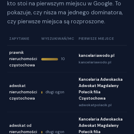
kto stoi na pierwszym miejscu w Google. To
pokazuje, czy nisza ma jednego dominatora,
czy pierwsze miejsca są rozproszone.
ZAPYTANIE
WYSZUKIWAŃ/MC
PIERWSZE MIEJSCE
prawnik
kancelariawodo.pl
nieruchomości
10
kancelariawodo.pl
częstochowa
Kancelaria Adwokacka
adwokat
Adwokat Magdaleny
nieruchomości
Połacik filia
długi ogon
częstochowa
Częstochowa
adwokatpolacik.pl
Kancelaria Adwokacka
adwokat od
Adwokat Magdaleny
nieruchomości
Połacik filia
długi ogon