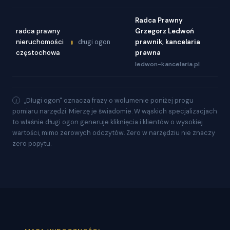
Radca Prawny
radca prawny
Grzegorz Ledwoń
nieruchomości
prawnik, kancelaria
długi ogon
częstochowa
prawna
ledwon-kancelaria.pl
„Długi ogon" oznacza frazy o wolumenie poniżej progu
pomiaru narzędzi. Mierzę je świadomie. W wąskich specjalizacjach
to właśnie długi ogon generuje kliknięcia i klientów o wysokiej
wartości, mimo zerowych odczytów. Zero w narzędziu nie znaczy
zero popytu.