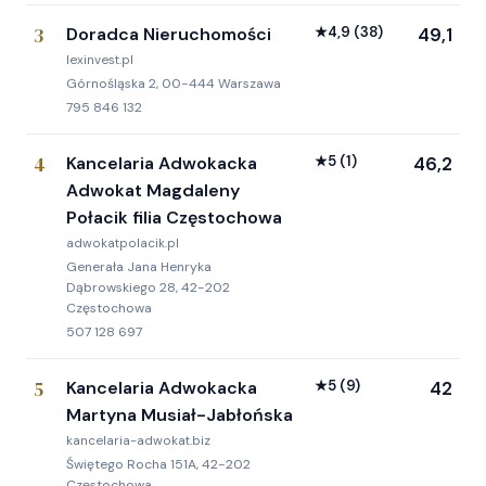
3
Doradca Nieruchomości
★
4,9
(38)
49,1
lexinvest.pl
Górnośląska 2, 00-444 Warszawa
795 846 132
4
Kancelaria Adwokacka
★
5
(1)
46,2
Adwokat Magdaleny
Połacik filia Częstochowa
adwokatpolacik.pl
Generała Jana Henryka
Dąbrowskiego 28, 42-202
Częstochowa
507 128 697
5
Kancelaria Adwokacka
★
5
(9)
42
Martyna Musiał-Jabłońska
kancelaria-adwokat.biz
Świętego Rocha 151A, 42-202
Częstochowa