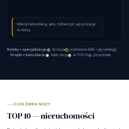
Kliknij kancelarię, aby zobaczyć jej pozycję
w niszy.
Romby = specjalizacje:
ta nisza
pokrewna (klik = jej ranking)
Kropki = kancelarie:
lider niszy
w TOP 10
pozostałe
CZOŁÓWKA NISZY
TOP 10 — nieruchomości