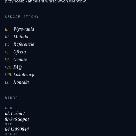
przynosić kancelarii właściwych klientów.
SEKCJE STRONY
Wyzwania
II.
Metoda
III.
Referencje
IV.
Oferta
V.
O mnie
VI.
FAQ
VII.
Lokalizacje
VIII.
Kontakt
IX.
BIURO
ADRES
ul. Leśna 1
81-876 Sopot
NIP
6443090844
REGON