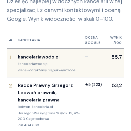
Dziesięć najlepiej widocznych kancelarii w tej
specjalizacji, z danymi kontaktowymi i oceną
Google. Wynik widoczności w skali 0–100.
OCENA
WYNIK
#
KANCELARIA
GOOGLE
/100
1
kancelariawodo.pl
—
55,7
kancelariawodo.pl
dane kontaktowe niepotwierdzone
2
Radca Prawny Grzegorz
★
5
(223)
53,2
Ledwoń prawnik,
kancelaria prawna
ledwon-kancelaria.pl
Jerzego Waszyngtona 20/lok. 15, 42-
200 Częstochowa
791 404 669