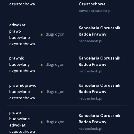
częstochowa
Częstochowa
adwokatpolacik.pl
adwokat
Kancelaria Obrusznik
prawo
Radca Prawny
długi ogon
budowlane
radcaslask.pl
częstochowa
prawnik
Kancelaria Obrusznik
budowlany
Radca Prawny
długi ogon
częstochowa
radcaslask.pl
prawnik prawo
Kancelaria Obrusznik
budowlane
Radca Prawny
długi ogon
częstochowa
radcaslask.pl
prawo
Kancelaria Obrusznik
budowlane
Radca Prawny
długi ogon
adwokat
radcaslask.pl
częstochowa