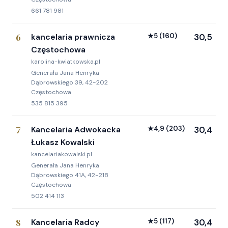
661 781 981
6
kancelaria prawnicza
★
5
(160)
30,5
Częstochowa
karolina-kwiatkowska.pl
Generała Jana Henryka
Dąbrowskiego 39, 42-202
Częstochowa
535 815 395
7
Kancelaria Adwokacka
★
4,9
(203)
30,4
Łukasz Kowalski
kancelariakowalski.pl
Generała Jana Henryka
Dąbrowskiego 41A, 42-218
Częstochowa
502 414 113
8
Kancelaria Radcy
★
5
(117)
30,4