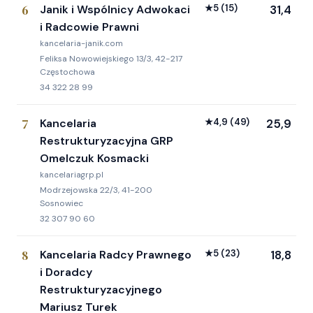
6
Janik i Wspólnicy Adwokaci
★
5
(15)
31,4
i Radcowie Prawni
kancelaria-janik.com
Feliksa Nowowiejskiego 13/3, 42-217
Częstochowa
34 322 28 99
7
Kancelaria
★
4,9
(49)
25,9
Restrukturyzacyjna GRP
Omelczuk Kosmacki
kancelariagrp.pl
Modrzejowska 22/3, 41-200
Sosnowiec
32 307 90 60
8
Kancelaria Radcy Prawnego
★
5
(23)
18,8
i Doradcy
Restrukturyzacyjnego
Mariusz Turek