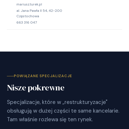
mariusz.turek.pl
al. Jana Pawła II 54, 42-200
Częstochowa
663 316 047
POWIĄZANE SPECJALIZACJE
Nisze pokrewne
Specjalizacje, które w „restrukturyzacje"
obsługują w dużej części te same kancelarie.
Tam właśnie rozlewa się ten rynek.