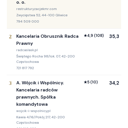
o. o.
restrukturyzacjekmr.com
Zwycięstwa 52, 44-100 Gliwice
794 509 000
2
Kancelaria Obrusznik Radca
★
4,9
(108)
35,3
Prawny
radcaslask.pl
Świętego Rocha 98/lok. 07, 42-200
Częstochowa
721 817 792
3
A. Wójcik i Wspólnicy.
★
5
(10)
34,2
Kancelaria radców
prawnych. Spółka
komandytowa
wojcik-i-wspolnicy.pl
Kawia 4/16/Pokój 217, 42-200
Częstochowa