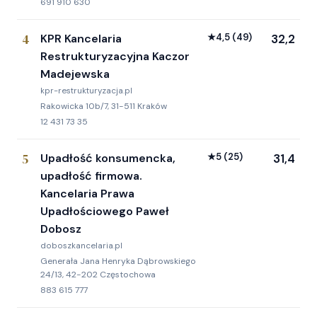
691 910 630
4
KPR Kancelaria
★
4,5
(49)
32,2
Restrukturyzacyjna Kaczor
Madejewska
kpr-restrukturyzacja.pl
Rakowicka 10b/7, 31-511 Kraków
12 431 73 35
5
Upadłość konsumencka,
★
5
(25)
31,4
upadłość firmowa.
Kancelaria Prawa
Upadłościowego Paweł
Dobosz
doboszkancelaria.pl
Generała Jana Henryka Dąbrowskiego
24/13, 42-202 Częstochowa
883 615 777