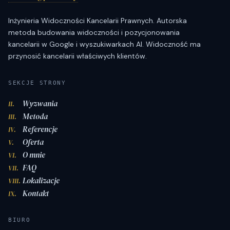
Inżynieria Widoczności Kancelarii Prawnych. Autorska
metoda budowania widoczności i pozycjonowania
kancelarii w Google i wyszukiwarkach AI. Widoczność ma
przynosić kancelarii właściwych klientów.
SEKCJE STRONY
Wyzwania
II.
Metoda
III.
Referencje
IV.
Oferta
V.
O mnie
VI.
FAQ
VII.
Lokalizacje
VIII.
Kontakt
IX.
BIURO