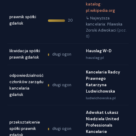
katalog ·
pl.wikipedia.org
prawnik spółki
↳ Najwyższa
20
gdańsk
kancelaria: Pilawska
Zorski Adwokaci
(poz.
8)
likwidacja spółki
Hauslag W-D
długi ogon
prawnik gdańsk
hauslag.pl
Kancelaria Radcy
odpowiedzialność
Prawnego
członków zarządu
Katarzyna
długi ogon
kancelaria
Ludwichowska
gdańsk
ludwichowska.pl
Adwokat Łukasz
Niedziela United
przekształcenie
Professionals
spółki prawnik
długi ogon
Kancelarie
gdańsk