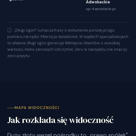
Adwokackie
up-kancelarie.pl
„Długi ogon" oznacza frazy o wolumenie poniżej progu
pomiaru narzędzi. Mierzę je świadomie. W wąskich specjalizacjach
to właśnie długi ogon generuje kliknięcia i klientów o wysokiej
wartości, mimo zerowych odczytów. Zero w narzędziu nie znaczy
zero popytu.
MAPA WIDOCZNOŚCI
Jak rozkłada się widoczność
Duży złoty węzeł pośrodku to „prawo spółek".