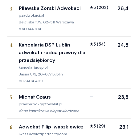
3
Pilawska Zorski Adwokaci
★
5
(202)
26,4
pzadwokaci.pl
Belgijska 11/9, 02-511 Warszawa
574 044 974
4
Kancelaria DSP Lublin
★
5
(54)
24,5
adwokat i radca prawny dla
przedsiębiorcy
kancelariadsp.pl
Jasna 8/3, 20-077 Lublin
887 404 409
5
Michał Czaus
—
23,8
prawnikodkryptowalut.pl
dane kontaktowe niepotwierdzone
6
Adwokat Filip Iwaszkiewicz
★
5
(29)
23,1
iwaszkiewiczipartnerzy.com