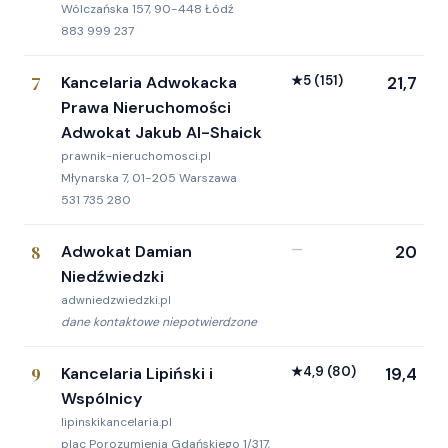
Wólczańska 157, 90-448 Łódź
883 999 237
7
Kancelaria Adwokacka
★
5
(151)
21,7
Prawa Nieruchomości
Adwokat Jakub Al-Shaick
prawnik-nieruchomosci.pl
Młynarska 7, 01-205 Warszawa
531 735 280
8
Adwokat Damian
—
20
Niedźwiedzki
adwniedzwiedzki.pl
dane kontaktowe niepotwierdzone
9
Kancelaria Lipiński i
★
4,9
(80)
19,4
Wspólnicy
lipinskikancelaria.pl
plac Porozumienia Gdańskiego 1/317,