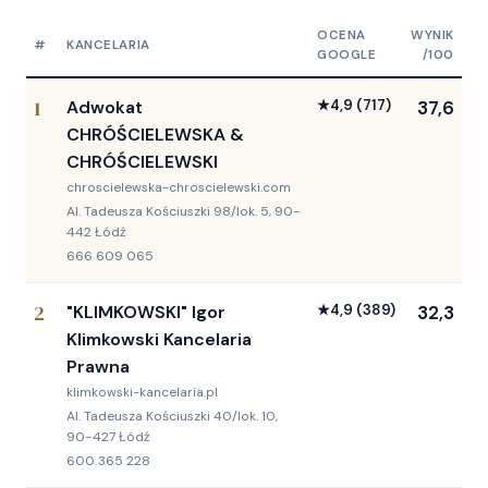
OCENA
WYNIK
#
KANCELARIA
GOOGLE
/100
1
Adwokat
★
4,9
(717)
37,6
CHRÓŚCIELEWSKA &
CHRÓŚCIELEWSKI
chroscielewska-chroscielewski.com
Al. Tadeusza Kościuszki 98/lok. 5, 90-
442 Łódź
666 609 065
2
"KLIMKOWSKI" Igor
★
4,9
(389)
32,3
Klimkowski Kancelaria
Prawna
klimkowski-kancelaria.pl
Al. Tadeusza Kościuszki 40/lok. 10,
90-427 Łódź
600 365 228