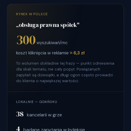
RYNEK W POLSCE
„obsługa prawna spółek"
300
wyszukiwań/mc
koszt kliknięcia w reklamie
≈ 6,3 zł
To wolumen dokładnie tej frazy — punkt odniesienia
dla skali tematu, nie cały popyt. Powiązanych
zapytań są dziesiątki, a długi ogon często prowadzi
do klienta o największej wartości.
LOKALNIE — GDAŃSKU
38
kancelarii w grze
4
badane zapytania w Indeksie