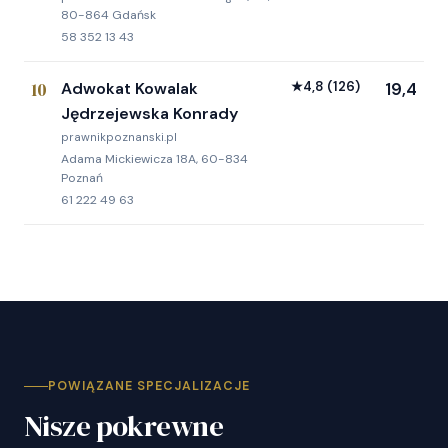
80-864 Gdańsk
58 352 13 43
10
Adwokat Kowalak
★
4,8
(126)
19,4
Jędrzejewska Konrady
prawnikpoznanski.pl
Adama Mickiewicza 18A, 60-834
Poznań
61 222 49 63
POWIĄZANE SPECJALIZACJE
Nisze pokrewne