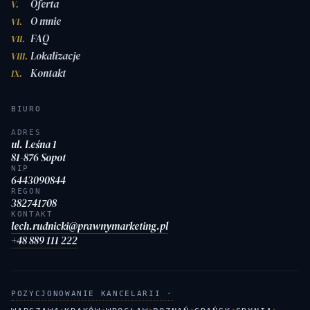
Oferta
V.
O mnie
VI.
FAQ
VII.
Lokalizacje
VIII.
Kontakt
IX.
BIURO
ADRES
ul. Leśna 1
81-876 Sopot
NIP
6443090844
REGON
382741708
KONTAKT
lech.rudnicki@prawnymarketing.pl
+48 889 111 222
POZYCJONOWANIE KANCELARII ·