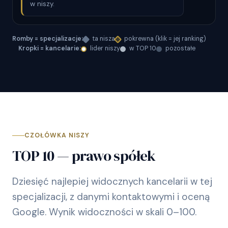
w niszy.
Romby = specjalizacje:
ta nisza
pokrewna (klik = jej ranking)
Kropki = kancelarie:
lider niszy
w TOP 10
pozostałe
CZOŁÓWKA NISZY
TOP 10 — prawo spółek
Dziesięć najlepiej widocznych kancelarii w tej
specjalizacji, z danymi kontaktowymi i oceną
Google. Wynik widoczności w skali 0–100.