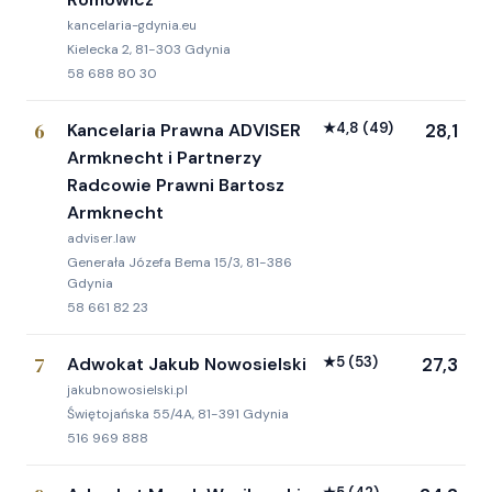
kancelaria-gdynia.eu
Kielecka 2, 81-303 Gdynia
58 688 80 30
6
Kancelaria Prawna ADVISER
★
4,8
(49)
28,1
Armknecht i Partnerzy
Radcowie Prawni Bartosz
Armknecht
adviser.law
Generała Józefa Bema 15/3, 81-386
Gdynia
58 661 82 23
7
Adwokat Jakub Nowosielski
★
5
(53)
27,3
jakubnowosielski.pl
Świętojańska 55/4A, 81-391 Gdynia
516 969 888