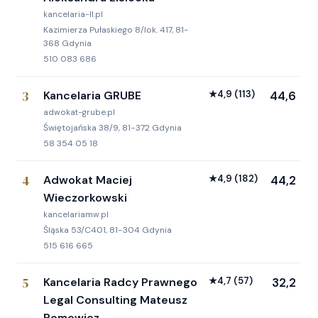
kancelaria-ll.pl
Kazimierza Pułaskiego 8/lok. 417, 81-
368 Gdynia
510 083 686
3
Kancelaria GRUBE
★
4,9
(113)
44,6
adwokat-grube.pl
Świętojańska 38/9, 81-372 Gdynia
58 354 05 18
4
Adwokat Maciej
★
4,9
(182)
44,2
Wieczorkowski
kancelariamw.pl
Śląska 53/C401, 81-304 Gdynia
515 616 665
5
Kancelaria Radcy Prawnego
★
4,7
(57)
32,2
Legal Consulting Mateusz
Romowicz