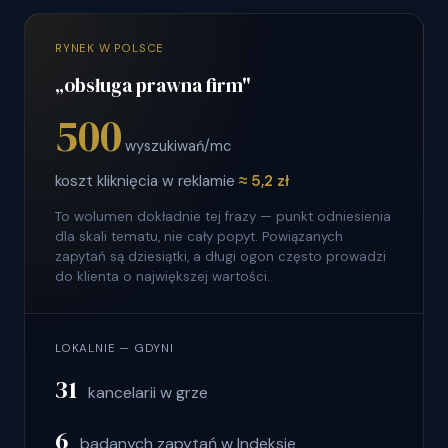
RYNEK W POLSCE
„obsługa prawna firm"
500
wyszukiwań/mc
koszt kliknięcia w reklamie
≈ 5,2 zł
To wolumen dokładnie tej frazy — punkt odniesienia
dla skali tematu, nie cały popyt. Powiązanych
zapytań są dziesiątki, a długi ogon często prowadzi
do klienta o największej wartości.
LOKALNIE — GDYNI
31
kancelarii w grze
6
badanych zapytań w Indeksie