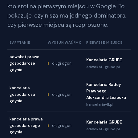
kto stoi na pierwszym miejscu w Google. To
pokazuje, czy nisza ma jednego dominatora,
czy pierwsze miejsca są rozproszone.
ZAPYTANIE
WYSZUKIWAŃ/MC
PIERWSZE MIEJSCE
adwokat prawo
Kancelaria GRUBE
gospodarcze
długi ogon
adwokat-grube.pl
gdynia
Kancelaria Radcy
kancelaria
Prawnego
gospodarcza
długi ogon
Aleksandra Lisiecka
gdynia
kancelaria-ll.pl
kancelaria prawa
Kancelaria GRUBE
gospodarczego
długi ogon
adwokat-grube.pl
gdynia