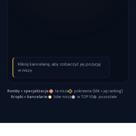
Kliknij kancelarię, aby zobaczyć jej pozycję
w niszy.
Romby = specjalizacje:
ta nisza
pokrewna (klik = jej ranking)
Kropki = kancelarie:
lider niszy
w TOP 10
pozostałe