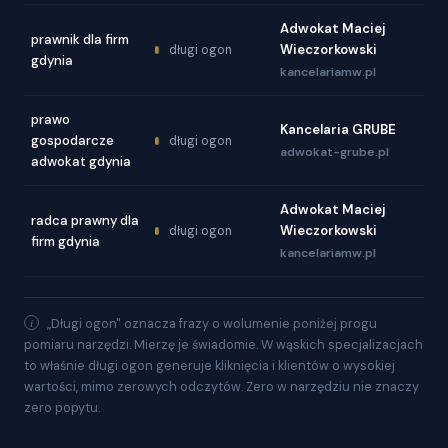
Adwokat Maciej
prawnik dla firm
Wieczorkowski
długi ogon
gdynia
kancelariamw.pl
prawo
Kancelaria GRUBE
gospodarcze
długi ogon
adwokat-grube.pl
adwokat gdynia
Adwokat Maciej
radca prawny dla
Wieczorkowski
długi ogon
firm gdynia
kancelariamw.pl
„Długi ogon" oznacza frazy o wolumenie poniżej progu
pomiaru narzędzi. Mierzę je świadomie. W wąskich specjalizacjach
to właśnie długi ogon generuje kliknięcia i klientów o wysokiej
wartości, mimo zerowych odczytów. Zero w narzędziu nie znaczy
zero popytu.