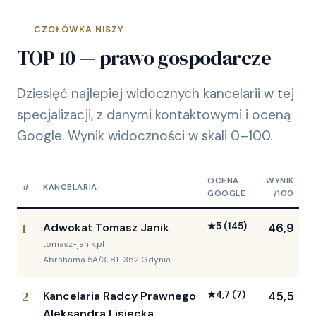
CZOŁÓWKA NISZY
TOP 10 — prawo gospodarcze
Dziesięć najlepiej widocznych kancelarii w tej
specjalizacji, z danymi kontaktowymi i oceną
Google. Wynik widoczności w skali 0–100.
OCENA
WYNIK
#
KANCELARIA
GOOGLE
/100
1
Adwokat Tomasz Janik
★
5
(145)
46,9
tomasz-janik.pl
Abrahama 5A/3, 81-352 Gdynia
2
Kancelaria Radcy Prawnego
★
4,7
(7)
45,5
Aleksandra Lisiecka