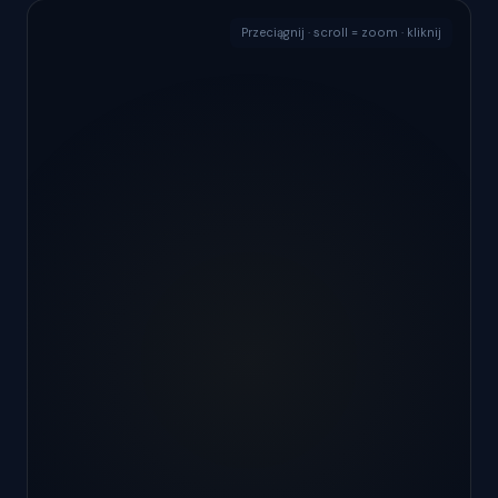
Przeciągnij · scroll = zoom · kliknij