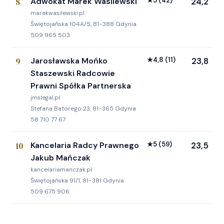
8
Adwokat Marek Wasilewski
★
5
(42)
24,2
marekwasilewski.pl
Świętojańska 104A/5, 81-388 Gdynia
509 965 503
9
Jarosławska Mońko
★
4,8
(11)
23,8
Staszewski Radcowie
Prawni Spółka Partnerska
jmslegal.pl
Stefana Batorego 23, 81-365 Gdynia
58 710 77 67
10
Kancelaria Radcy Prawnego
★
5
(59)
23,5
Jakub Mańczak
kancelariamanczak.pl
Świętojańska 91/1, 81-381 Gdynia
509 675 906