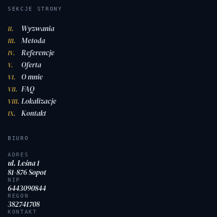
SEKCJE STRONY
Wyzwania
II.
Metoda
III.
Referencje
IV.
Oferta
V.
O mnie
VI.
FAQ
VII.
Lokalizacje
VIII.
Kontakt
IX.
BIURO
ADRES
ul. Leśna 1
81-876 Sopot
NIP
6443090844
REGON
382741708
KONTAKT