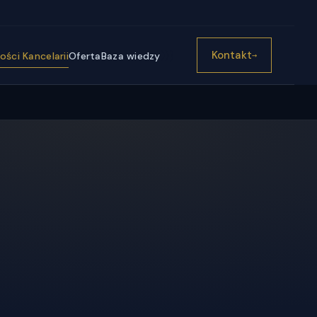
))}
Kontakt
ści Kancelarii
Oferta
Baza wiedzy
→