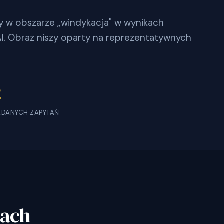
ny w obszarze „windykacja" w wynikach
. Obraz niszy oparty na reprezentatywnych
2
ADANYCH ZAPYTAŃ
bach