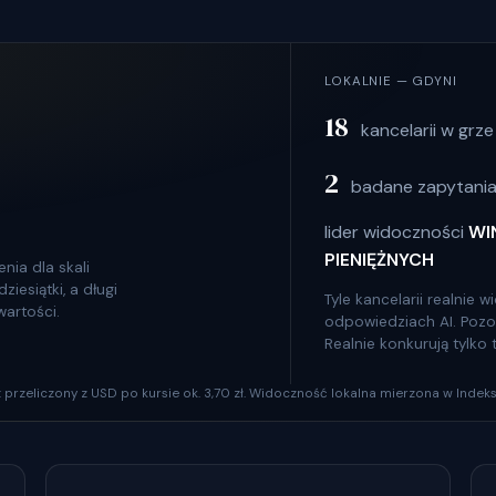
LOKALNIE — GDYNI
18
kancelarii w grze
2
badane zapytania
lider widoczności
WI
PIENIĘŻNYCH
nia dla skali
iesiątki, a długi
Tyle kancelarii realnie
wartości.
odpowiedziach AI. Pozosta
Realnie konkurują tylko
szt przeliczony z USD po kursie ok. 3,70 zł. Widoczność lokalna mierzona w Indeks