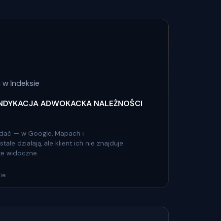
 w Indeksie
NDYKACJA ADWOKACKA NALEŻNOŚCI
 widać — w Google, Mapach i
łe działają, ale klient ich nie znajduje.
 te widoczne.
ie.