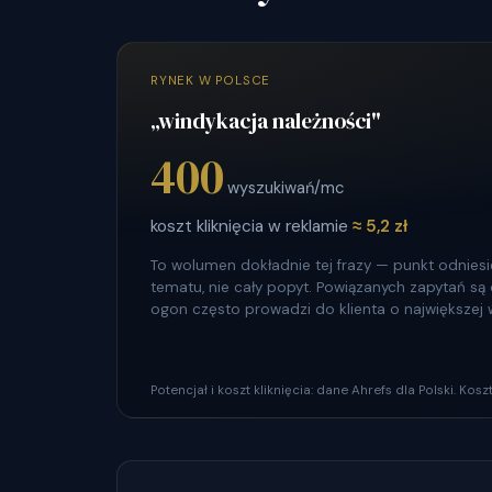
RYNEK W POLSCE
„windykacja należności"
400
wyszukiwań/mc
koszt kliknięcia w reklamie
≈ 5,2 zł
To wolumen dokładnie tej frazy — punkt odniesie
tematu, nie cały popyt. Powiązanych zapytań są dz
ogon często prowadzi do klienta o największej 
Potencjał i koszt kliknięcia: dane Ahrefs dla Polski. Ko