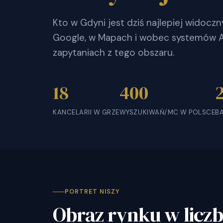
Kto w Gdyni jest dziś najlepiej widocz
Google, w Mapach i wobec systemów AI
zapytaniach z tego obszaru.
18
400
KANCELARII W GRZE
WYSZUKIWAŃ/MC W POLSCE
B
PORTRET NISZY
Obraz rynku w licz