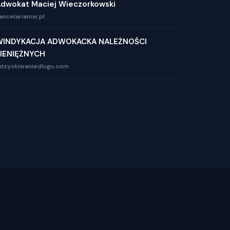
dwokat Maciej Wieczorkowski
ancelariamw.pl
WINDYKACJA ADWOKACKA NALEŻNOŚCI
IENIĘŻNYCH
dzyskiwaniedlugu.com