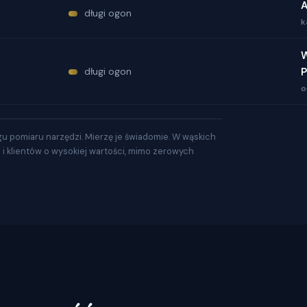
A
długi ogon
k
długi ogon
P
o
gu pomiaru narzędzi. Mierzę je świadomie. W wąskich
a i klientów o wysokiej wartości, mimo zerowych