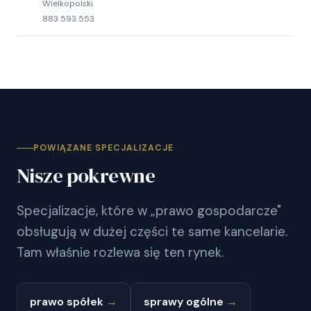
Wielkopolski
883 593 553
POWIĄZANE SPECJALIZACJE
Nisze pokrewne
Specjalizacje, które w „prawo gospodarcze"
obsługują w dużej części te same kancelarie.
Tam właśnie rozlewa się ten rynek.
prawo spółek
→
sprawy ogólne
→