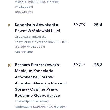
Mieszka I 2/5, 66-400 Gorzów
Wielkopolski
605 419 329
9
Kancelaria Adwokacka
★
5
(25)
25,4
Paweł Wróblewski LL.M.
wroblewski-adwokat.pl
Kosynierów Gdyńskich 80/1, 66-400
Gorzów Wielkopolski
516 083 496
10
Barbara Pietraszewska-
★
5
(16)
25,3
Maciejun Kancelaria
Adwokacka Gorzów
Adwokat Alimenty Rozwód
Sprawy Cywilne Prawo
Rodzinne Gospodarcze
adwokatpietraszewska.pl
Nadbrzeżna 17/26, 66-400 Gorzów