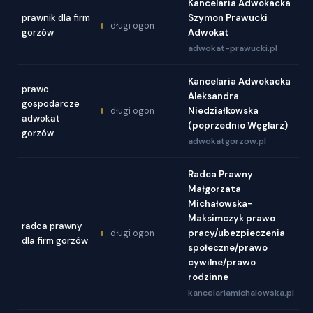
Kancelaria Adwokacka
prawnik dla firm
Szymon Prawucki
długi ogon
gorzów
Adwokat
adwokat-prawucki.pl
Kancelaria Adwokacka
prawo
Aleksandra
gospodarcze
Niedziałkowska
długi ogon
adwokat
(poprzednio Węglarz)
gorzów
adwokatgorzow.pl
Radca Prawny
Małgorzata
Michałowska-
Maksimczyk prawo
radca prawny
pracy/ubezpieczenia
długi ogon
dla firm gorzów
społeczne/prawo
cywilne/prawo
rodzinne
kancelariamichalowska.pl