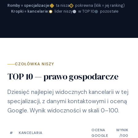
Romby = specjalizacje:
ta nisza
pokrewna (klik = jej ranking)
Kropki = kancelarie:
lider niszy
w TOP 10
pozostałe
CZOŁÓWKA NISZY
TOP 10 — prawo gospodarcze
Dziesięć najlepiej widocznych kancelarii w tej
specjalizacji, z danymi kontaktowymi i oceną
Google. Wynik widoczności w skali 0–100.
OCENA
WYNIK
#
KANCELARIA
GOOGLE
/100