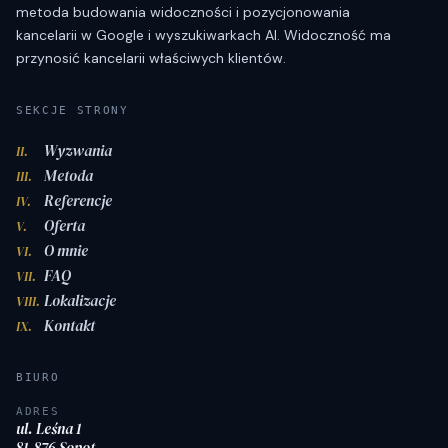
metoda budowania widoczności i pozycjonowania
kancelarii w Google i wyszukiwarkach AI. Widoczność ma
przynosić kancelarii właściwych klientów.
SEKCJE STRONY
Wyzwania
II.
Metoda
III.
Referencje
IV.
Oferta
V.
O mnie
VI.
FAQ
VII.
Lokalizacje
VIII.
Kontakt
IX.
BIURO
ADRES
ul. Leśna 1
81-876 Sopot