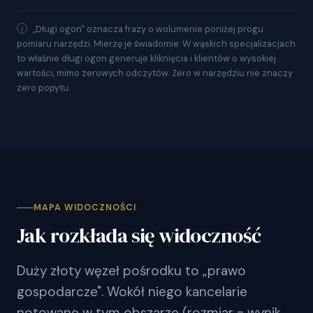
„Długi ogon" oznacza frazy o wolumenie poniżej progu
pomiaru narzędzi. Mierzę je świadomie. W wąskich specjalizacjach
to właśnie długi ogon generuje kliknięcia i klientów o wysokiej
wartości, mimo zerowych odczytów. Zero w narzędziu nie znaczy
zero popytu.
MAPA WIDOCZNOŚCI
Jak rozkłada się widoczność
Duży złoty węzeł pośrodku to „prawo
gospodarcze". Wokół niego kancelarie
notowane w tym obszarze (rozmiar = wynik