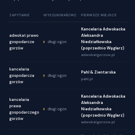
ZAPYTANIE
WYSZUKIWAŃ/MC
PIERWSZE MIEJSCE
Kancelaria Adwokacka
adwokat prawo
Aleksandra
gospodarcze
Niedziałkowska
długi ogon
gorzów
(poprzednio Węglarz)
adwokatgorzow.pl
kancelaria
Pahl & Zientarska
gospodarcza
długi ogon
pahl.pl
gorzów
Kancelaria Adwokacka
kancelaria
Aleksandra
prawa
Niedziałkowska
długi ogon
gospodarczego
(poprzednio Węglarz)
gorzów
adwokatgorzow.pl