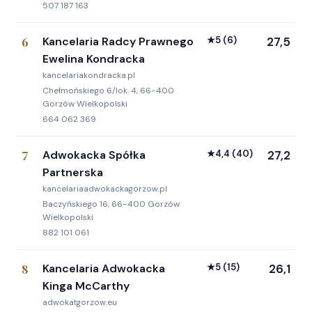
507 187 163
6
Kancelaria Radcy Prawnego
★
5
(6)
27,5
Ewelina Kondracka
kancelariakondracka.pl
Chełmońskiego 6/lok. 4, 66-400
Gorzów Wielkopolski
664 062 369
7
Adwokacka Spółka
★
4,4
(40)
27,2
Partnerska
kancelariaadwokackagorzow.pl
Baczyńskiego 16, 66-400 Gorzów
Wielkopolski
882 101 061
8
Kancelaria Adwokacka
★
5
(15)
26,1
Kinga McCarthy
adwokatgorzow.eu