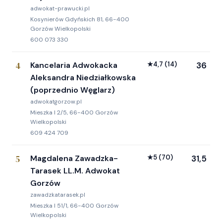
adwokat-prawucki.pl
Kosynierów Gdyńskich 81, 66-400
Gorzów Wielkopolski
600 073 330
4
Kancelaria Adwokacka
★
4,7
(14)
36
Aleksandra Niedziałkowska
(poprzednio Węglarz)
adwokatgorzow.pl
Mieszka I 2/5, 66-400 Gorzów
Wielkopolski
609 424 709
5
Magdalena Zawadzka-
★
5
(70)
31,5
Tarasek LL.M. Adwokat
Gorzów
zawadzkatarasek.pl
Mieszka I 51/1, 66-400 Gorzów
Wielkopolski