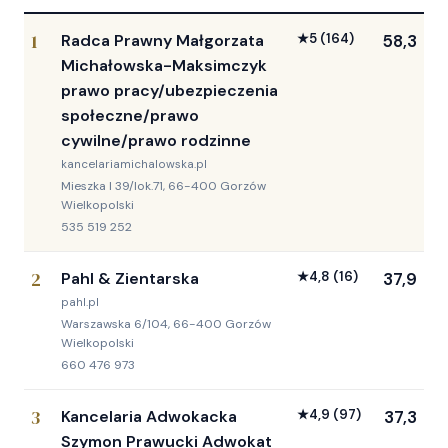
1
Radca Prawny Małgorzata
★
5
(164)
58,3
Michałowska-Maksimczyk
prawo pracy/ubezpieczenia
społeczne/prawo
cywilne/prawo rodzinne
kancelariamichalowska.pl
Mieszka I 39/lok.71, 66-400 Gorzów
Wielkopolski
535 519 252
2
Pahl & Zientarska
★
4,8
(16)
37,9
pahl.pl
Warszawska 6/104, 66-400 Gorzów
Wielkopolski
660 476 973
3
Kancelaria Adwokacka
★
4,9
(97)
37,3
Szymon Prawucki Adwokat