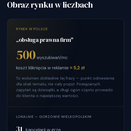
Obraz rynku w liczbach
RYNEK W POLSCE
„obsługa prawna firm"
500
wyszukiwań/mc
koszt kliknięcia w reklamie
≈ 5,2 zł
To wolumen dokładnie tej frazy — punkt odniesienia
dla skali tematu, nie cały popyt. Powiązanych
zapytań są dziesiątki, a długi ogon często prowadzi
do klienta o największej wartości.
LOKALNIE — GORZOWIE WIELKOPOLSKIM
31
kancelarii w grze