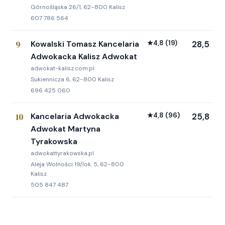
Górnośląska 26/1, 62-800 Kalisz
607 786 564
9
Kowalski Tomasz Kancelaria
★
4,8
(19)
28,5
Adwokacka Kalisz Adwokat
adwokat-kalisz.com.pl
Sukiennicza 6, 62-800 Kalisz
696 425 060
10
Kancelaria Adwokacka
★
4,8
(96)
25,8
Adwokat Martyna
Tyrakowska
adwokattyrakowska.pl
Aleja Wolności 19/lok. 5, 62-800
Kalisz
505 847 487