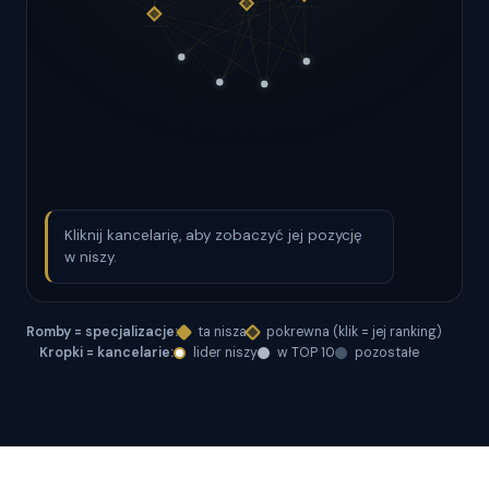
Kliknij kancelarię, aby zobaczyć jej pozycję
w niszy.
Romby = specjalizacje:
ta nisza
pokrewna (klik = jej ranking)
Kropki = kancelarie:
lider niszy
w TOP 10
pozostałe