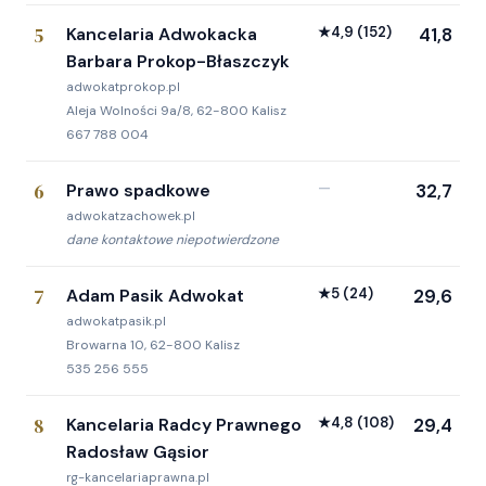
5
Kancelaria Adwokacka
★
4,9
(152)
41,8
Barbara Prokop-Błaszczyk
adwokatprokop.pl
Aleja Wolności 9a/8, 62-800 Kalisz
667 788 004
6
Prawo spadkowe
—
32,7
adwokatzachowek.pl
dane kontaktowe niepotwierdzone
7
Adam Pasik Adwokat
★
5
(24)
29,6
adwokatpasik.pl
Browarna 10, 62-800 Kalisz
535 256 555
8
Kancelaria Radcy Prawnego
★
4,8
(108)
29,4
Radosław Gąsior
rg-kancelariaprawna.pl