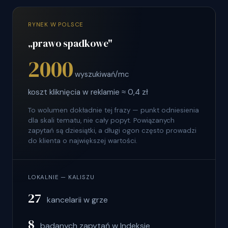
RYNEK W POLSCE
„prawo spadkowe"
2000
wyszukiwań/mc
koszt kliknięcia w reklamie ≈ 0,4 zł
To wolumen dokładnie tej frazy — punkt odniesienia
dla skali tematu, nie cały popyt. Powiązanych
zapytań są dziesiątki, a długi ogon często prowadzi
do klienta o największej wartości.
LOKALNIE — KALISZU
27
kancelarii w grze
8
badanych zapytań w Indeksie