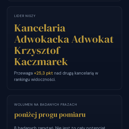
LIDER NISZY
Kancelaria
Adwokacka Adwokat
Krzysztof
Kaczmarek
Przewaga
+25,3 pkt
nad drugą kancelarią w
rankingu widoczności.
WOLUMEN NA BADANYCH FRAZACH
poniżej progu pomiaru
8 badanych zapytań. Nie jest to cały potencjał