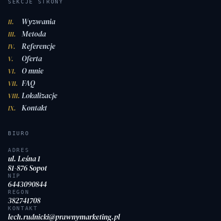
SEKCJE STRONY
Wyzwania
II.
Metoda
III.
Referencje
IV.
Oferta
V.
O mnie
VI.
FAQ
VII.
Lokalizacje
VIII.
Kontakt
IX.
BIURO
ADRES
ul. Leśna 1
81-876 Sopot
NIP
6443090844
REGON
382741708
KONTAKT
lech.rudnicki@prawnymarketing.pl