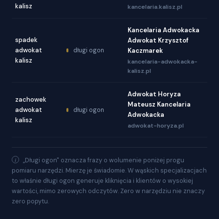
kalisz
kancelaria.kalisz.pl
Kancelaria Adwokacka
spadek
Adwokat Krzysztof
adwokat
długi ogon
Kaczmarek
kalisz
kancelaria-adwokacka-
kalisz.pl
Adwokat Horyza
zachowek
Mateusz Kancelaria
adwokat
długi ogon
Adwokacka
kalisz
adwokat-horyza.pl
„Długi ogon" oznacza frazy o wolumenie poniżej progu
pomiaru narzędzi. Mierzę je świadomie. W wąskich specjalizacjach
to właśnie długi ogon generuje kliknięcia i klientów o wysokiej
wartości, mimo zerowych odczytów. Zero w narzędziu nie znaczy
zero popytu.