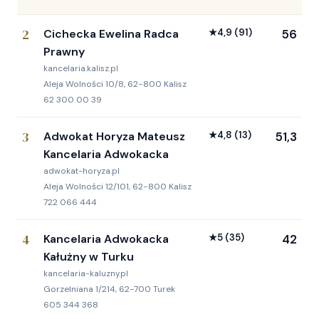
2
Cichecka Ewelina Radca
★
4,9
(91)
56
Prawny
kancelaria.kalisz.pl
Aleja Wolności 10/8, 62-800 Kalisz
62 300 00 39
3
Adwokat Horyza Mateusz
★
4,8
(13)
51,3
Kancelaria Adwokacka
adwokat-horyza.pl
Aleja Wolności 12/101, 62-800 Kalisz
722 066 444
4
Kancelaria Adwokacka
★
5
(35)
42
Kałużny w Turku
kancelaria-kaluzny.pl
Gorzelniana 1/214, 62-700 Turek
605 344 368