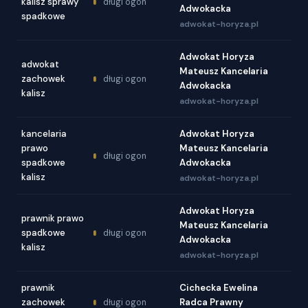
kalisz sprawy
długi ogon
Adwokacka
spadkowe
adwokat-horyza.pl
Adwokat Horyza
adwokat
Mateusz Kancelaria
zachowek
długi ogon
Adwokacka
kalisz
adwokat-horyza.pl
kancelaria
Adwokat Horyza
prawo
Mateusz Kancelaria
długi ogon
spadkowe
Adwokacka
kalisz
adwokat-horyza.pl
Adwokat Horyza
prawnik prawo
Mateusz Kancelaria
spadkowe
długi ogon
Adwokacka
kalisz
adwokat-horyza.pl
prawnik
Cichecka Ewelina
zachowek
Radca Prawny
długi ogon