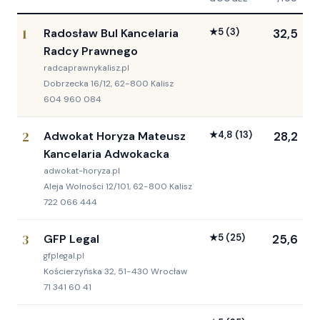
1
Radosław Bul Kancelaria
★
5
(3)
32,5
Radcy Prawnego
radcaprawnykalisz.pl
Dobrzecka 16/12, 62-800 Kalisz
604 960 084
2
Adwokat Horyza Mateusz
★
4,8
(13)
28,2
Kancelaria Adwokacka
adwokat-horyza.pl
Aleja Wolności 12/101, 62-800 Kalisz
722 066 444
3
GFP Legal
★
5
(25)
25,6
gfplegal.pl
Kościerzyńska 32, 51-430 Wrocław
71 341 60 41