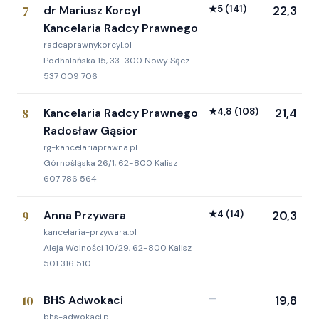
7
dr Mariusz Korcyl
★
5
(141)
22,3
Kancelaria Radcy Prawnego
radcaprawnykorcyl.pl
Podhalańska 15, 33-300 Nowy Sącz
537 009 706
8
Kancelaria Radcy Prawnego
★
4,8
(108)
21,4
Radosław Gąsior
rg-kancelariaprawna.pl
Górnośląska 26/1, 62-800 Kalisz
607 786 564
9
Anna Przywara
★
4
(14)
20,3
kancelaria-przywara.pl
Aleja Wolności 10/29, 62-800 Kalisz
501 316 510
10
BHS Adwokaci
—
19,8
bhs-adwokaci.pl