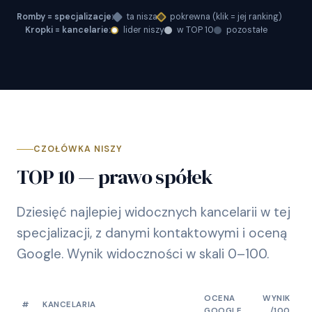
Romby = specjalizacje:
ta nisza
pokrewna (klik = jej ranking)
Kropki = kancelarie:
lider niszy
w TOP 10
pozostałe
CZOŁÓWKA NISZY
TOP 10 — prawo spółek
Dziesięć najlepiej widocznych kancelarii w tej
specjalizacji, z danymi kontaktowymi i oceną
Google. Wynik widoczności w skali 0–100.
OCENA
WYNIK
#
KANCELARIA
GOOGLE
/100