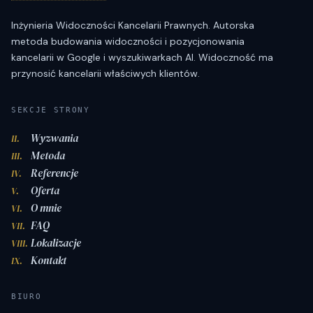
Inżynieria Widoczności Kancelarii Prawnych. Autorska
metoda budowania widoczności i pozycjonowania
kancelarii w Google i wyszukiwarkach AI. Widoczność ma
przynosić kancelarii właściwych klientów.
SEKCJE STRONY
Wyzwania
II.
Metoda
III.
Referencje
IV.
Oferta
V.
O mnie
VI.
FAQ
VII.
Lokalizacje
VIII.
Kontakt
IX.
BIURO