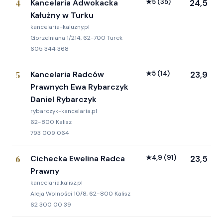
4
Kancelaria Adwokacka
★
5
(35)
24,5
Kałużny w Turku
kancelaria-kaluzny.pl
Gorzelniana 1/214, 62-700 Turek
605 344 368
5
Kancelaria Radców
★
5
(14)
23,9
Prawnych Ewa Rybarczyk
Daniel Rybarczyk
rybarczyk-kancelaria.pl
62-800 Kalisz
793 009 064
6
Cichecka Ewelina Radca
★
4,9
(91)
23,5
Prawny
kancelaria.kalisz.pl
Aleja Wolności 10/8, 62-800 Kalisz
62 300 00 39