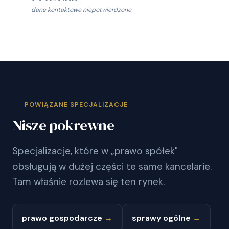
dane kontaktowe niepotwierdzone
POWIĄZANE SPECJALIZACJE
Nisze pokrewne
Specjalizacje, które w „prawo spółek"
obsługują w dużej części te same kancelarie.
Tam właśnie rozlewa się ten rynek.
prawo gospodarcze
→
sprawy ogólne
→