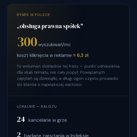
RYNEK W POLSCE
„obsługa prawna spółek"
300
wyszukiwań/mc
koszt kliknięcia w reklamie
≈ 6,3 zł
To wolumen dokładnie tej frazy — punkt odniesienia
dla skali tematu, nie cały popyt. Powiązanych
zapytań są dziesiątki, a długi ogon często prowadzi
do klienta o największej wartości.
LOKALNIE — KALISZU
24
kancelarie w grze
2
badane zapytania w Indeksie