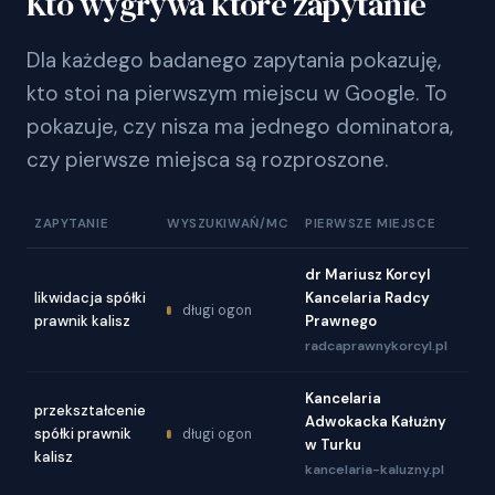
Kto wygrywa które zapytanie
Dla każdego badanego zapytania pokazuję,
kto stoi na pierwszym miejscu w Google. To
pokazuje, czy nisza ma jednego dominatora,
czy pierwsze miejsca są rozproszone.
ZAPYTANIE
WYSZUKIWAŃ/MC
PIERWSZE MIEJSCE
dr Mariusz Korcyl
likwidacja spółki
Kancelaria Radcy
długi ogon
prawnik kalisz
Prawnego
radcaprawnykorcyl.pl
Kancelaria
przekształcenie
Adwokacka Kałużny
spółki prawnik
długi ogon
w Turku
kalisz
kancelaria-kaluzny.pl