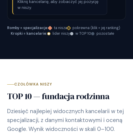
Kliknij kancelarię, aby zobaczyć jej pozycję
w niszy.
Romby = specjalizacje:
ta nisza
pokrewna (klik = jej ranking)
Kropki = kancelarie:
lider niszy
w TOP 10
pozostałe
CZOŁÓWKA NISZY
TOP 10 — fundacja rodzinna
Dziesięć najlepiej widocznych kancelarii w tej
specjalizacji, z danymi kontaktowymi i oceną
Google. Wynik widoczności w skali 0–100.