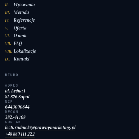
Wyzwania
II.
Metoda
III.
Referencje
IV.
Oferta
V.
O mnie
VI.
FAQ
VII.
Lokalizacje
VIII.
Kontakt
IX.
BIURO
ADRES
ul. Leśna 1
81-876 Sopot
NIP
6443090844
REGON
382741708
KONTAKT
lech.rudnicki@prawnymarketing.pl
+48 889 111 222