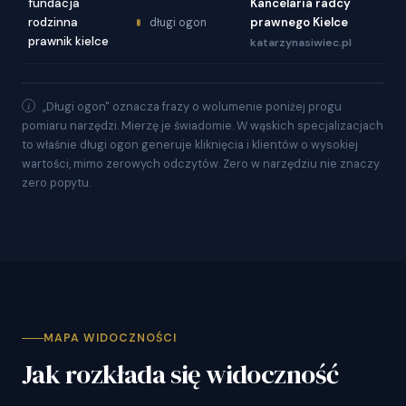
fundacja
Kancelaria radcy
rodzinna
prawnego Kielce
długi ogon
prawnik kielce
katarzynasiwiec.pl
„Długi ogon" oznacza frazy o wolumenie poniżej progu
pomiaru narzędzi. Mierzę je świadomie. W wąskich specjalizacjach
to właśnie długi ogon generuje kliknięcia i klientów o wysokiej
wartości, mimo zerowych odczytów. Zero w narzędziu nie znaczy
zero popytu.
MAPA WIDOCZNOŚCI
Jak rozkłada się widoczność