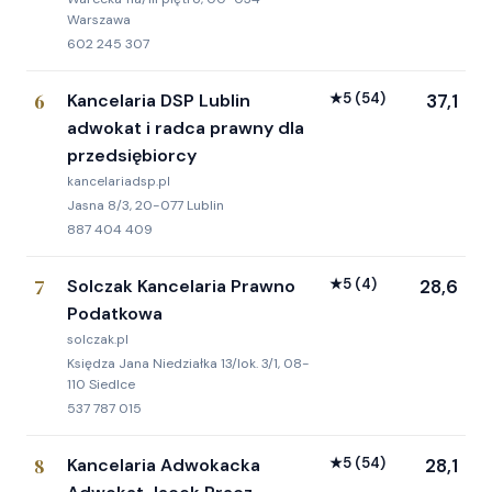
Warszawa
602 245 307
6
Kancelaria DSP Lublin
★
5
(54)
37,1
adwokat i radca prawny dla
przedsiębiorcy
kancelariadsp.pl
Jasna 8/3, 20-077 Lublin
887 404 409
7
Solczak Kancelaria Prawno
★
5
(4)
28,6
Podatkowa
solczak.pl
Księdza Jana Niedziałka 13/lok. 3/1, 08-
110 Siedlce
537 787 015
8
Kancelaria Adwokacka
★
5
(54)
28,1