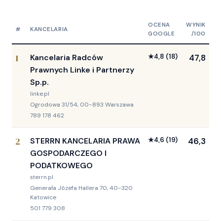
OCENA
WYNIK
#
KANCELARIA
GOOGLE
/100
1
Kancelaria Radców
★
4,8
(18)
47,8
Prawnych Linke i Partnerzy
Sp.p.
linke.pl
Ogrodowa 31/54, 00-893 Warszawa
789 178 462
2
STERRN KANCELARIA PRAWA
★
4,6
(19)
46,3
GOSPODARCZEGO I
PODATKOWEGO
sterrn.pl
Generała Józefa Hallera 70, 40-320
Katowice
501 779 308