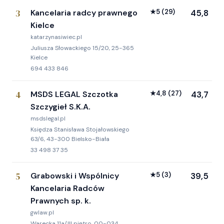
3
Kancelaria radcy prawnego
★
5
(29)
45,8
Kielce
katarzynasiwiec.pl
Juliusza Słowackiego 15/20, 25-365
Kielce
694 433 846
4
MSDS LEGAL Szczotka
★
4,8
(27)
43,7
Szczygieł S.K.A.
msdslegal.pl
Księdza Stanisława Stojałowskiego
63/6, 43-300 Bielsko-Biała
33 498 37 35
5
Grabowski i Wspólnicy
★
5
(3)
39,5
Kancelaria Radców
Prawnych sp. k.
gwlaw.pl
Warecka 11a/III piętro, 00-034