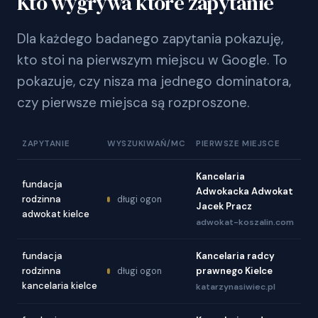
Kto wygrywa które zapytanie
Dla każdego badanego zapytania pokazuję,
kto stoi na pierwszym miejscu w Google. To
pokazuje, czy nisza ma jednego dominatora,
czy pierwsze miejsca są rozproszone.
ZAPYTANIE
WYSZUKIWAŃ/MC
PIERWSZE MIEJSCE
Kancelaria
fundacja
Adwokacka Adwokat
rodzinna
długi ogon
Jacek Pracz
adwokat kielce
adwokat-koszalin.com
fundacja
Kancelaria radcy
rodzinna
prawnego Kielce
długi ogon
kancelaria kielce
katarzynasiwiec.pl