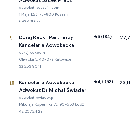
Adwokat Jacek Pracz
adwokat-koszalin.com
1 Maja 12/3, 75-800 Koszalin
692 431 677
9
Duraj Reck i Partnerzy
★
5
(184)
27,7
Kancelaria Adwokacka
durajreck.com
Gliwicka 5, 40-079 Katowice
32 253 90 11
10
Kancelaria Adwokacka
★
4,7
(53)
23,9
Adwokat Dr Michał Świąder
adwokat-swiader.pl
Mikołaja Kopernika 72, 90-553 Łódź
42 207 24 29