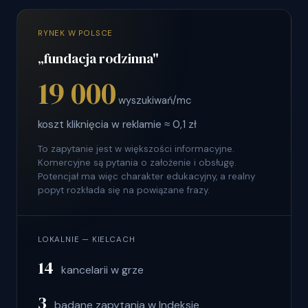
RYNEK W POLSCE
„fundacja rodzinna"
19 000
wyszukiwań/mc
koszt kliknięcia w reklamie ≈ 0,1 zł
To zapytanie jest w większości informacyjne.
Komercyjne są pytania o założenie i obsługę.
Potencjał ma więc charakter edukacyjny, a realny
popyt rozkłada się na powiązane frazy.
LOKALNIE — KIELCACH
14
kancelarii w grze
3
badane zapytania w Indeksie