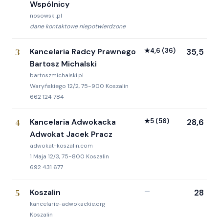
Wspólnicy
nosowski.pl
dane kontaktowe niepotwierdzone
3
Kancelaria Radcy Prawnego
★
4,6
(36)
35,5
Bartosz Michalski
bartoszmichalski.pl
Waryńskiego 12/2, 75-900 Koszalin
662 124 784
4
Kancelaria Adwokacka
★
5
(56)
28,6
Adwokat Jacek Pracz
adwokat-koszalin.com
1 Maja 12/3, 75-800 Koszalin
692 431 677
5
Koszalin
—
28
kancelarie-adwokackie.org
Koszalin