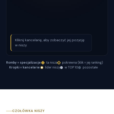
Kliknij kancelarię, aby zobaczyć jej pozycję
w niszy.
Romby = specjalizacje:
ta nisza
pokrewna (klik = jej ranking)
Kropki = kancelarie:
lider niszy
w TOP 10
pozostałe
CZOŁÓWKA NISZY