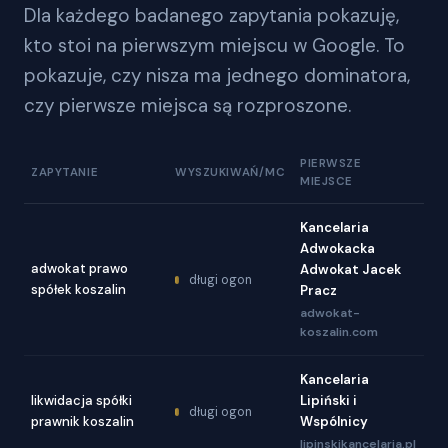
Dla każdego badanego zapytania pokazuję,
kto stoi na pierwszym miejscu w Google. To
pokazuje, czy nisza ma jednego dominatora,
czy pierwsze miejsca są rozproszone.
PIERWSZE
ZAPYTANIE
WYSZUKIWAŃ/MC
MIEJSCE
Kancelaria
Adwokacka
adwokat prawo
Adwokat Jacek
długi ogon
spółek koszalin
Pracz
adwokat-
koszalin.com
Kancelaria
likwidacja spółki
Lipiński i
długi ogon
prawnik koszalin
Wspólnicy
lipinskikancelaria.pl