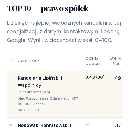
TOP 10 — prawo spółek
Dziesięć najlepiej widocznych kancelarii w tej
specjalizacji, z danymi kontaktowymi i oceną
Google. Wynik widoczności w skali 0–100.
OCENA
WYNIK
#
KANCELARIA
GOOGLE
/100
1
Kancelaria Lipiński i
★
4,9
(80)
49
Wspólnicy
lipinskikancelaria.pl
plac Porozumienia Gdańskiego 1/317,
80-864 Gdańsk
58 352 13 43
2
Nosowski Konratowski i
—
37