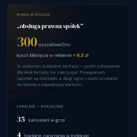
RYNEK W POLSCE
„obsługa prawna spółek"
300
wyszukiwań/mc
koszt kliknięcia w reklamie
≈ 6,3 zł
To wolumen dokładnie tej frazy — punkt odniesienia
dla skali tematu, nie cały popyt. Powiązanych
zapytań są dziesiątki, a długi ogon często prowadzi
do klienta o największej wartości.
LOKALNIE — KOSZALINIE
35
kancelarii w grze
4
badane zapytania w Indeksie