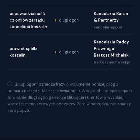
odpowiedzialność
Kancelaria Baran
członków zarządu
& Partnerzy
długi ogon
kancelaria koszalin
kancelariapp.pl
Kancelaria Radcy
prawnik spółki
Prawnego
długi ogon
koszalin
Bartosz Michalski
bartoszmichalski.pl
„Długi ogon" oznacza frazy o wolumenie poniżej progu
pomiaru narzędzi. Mierzę je świadomie. W wąskich specjalizacjach
to właśnie długi ogon generuje kliknięcia i klientów o wysokiej
wartości, mimo zerowych odczytów. Zero w narzędziu nie znaczy
zero popytu.