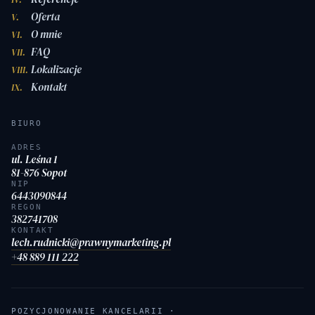
Oferta
V.
O mnie
VI.
FAQ
VII.
Lokalizacje
VIII.
Kontakt
IX.
BIURO
ADRES
ul. Leśna 1
81-876 Sopot
NIP
6443090844
REGON
382741708
KONTAKT
lech.rudnicki@prawnymarketing.pl
+48 889 111 222
POZYCJONOWANIE KANCELARII ·