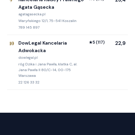
Agata Gąsecka
agatagasecka.pl
Waryńskiego 12/1, 75-541 Koszalin
789 145 897
10
DowLegal Kancelaria
★
5
(117)
22,9
Adwokacka
dowlegal.pl
róg Dzika i Jana Pawła, klatka C, al.
Jana Pawła II 80/C-14, 00-175
Warszawa
22 126 33 32