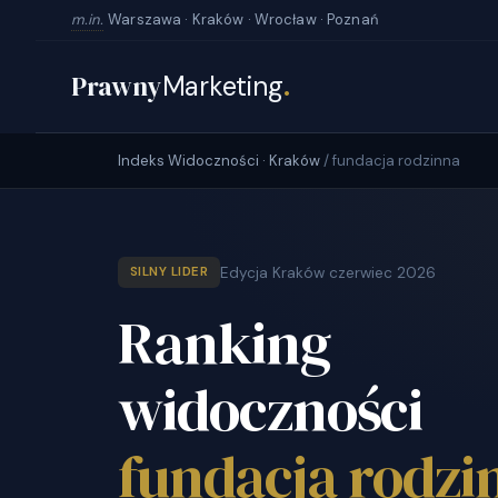
m.in.
Warszawa · Kraków · Wrocław · Poznań
Prawny
Marketing
.
Indeks Widoczności · Kraków
/ fundacja rodzinna
Edycja Kraków czerwiec 2026
SILNY LIDER
Ranking
widoczności
fundacja rodzi