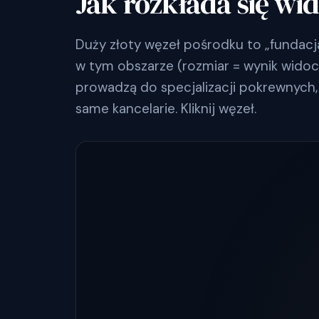
Jak rozkłada się wi
Duży złoty węzeł pośrodku to „fundacj
w tym obszarze (rozmiar = wynik widoczn
prowadzą do specjalizacji pokrewnych, 
same kancelarie. Kliknij węzeł.