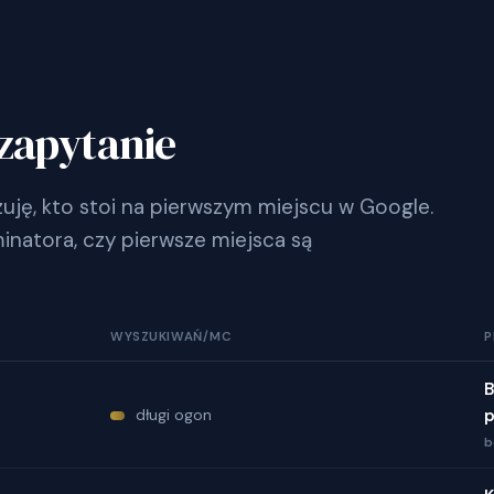
zapytanie
ję, kto stoi na pierwszym miejscu w Google.
inatora, czy pierwsze miejsca są
WYSZUKIWAŃ/MC
P
B
długi ogon
p
b