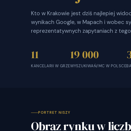
Kto w Krakowie jest dziś najlepiej wid
wynikach Google, w Mapach i wobec sy
reprezentatywnych zapytaniach z tego
11
19 000
KANCELARII W GRZE
WYSZUKIWAŃ/MC W POLSCE
B
PORTRET NISZY
Obraz rynku w licz