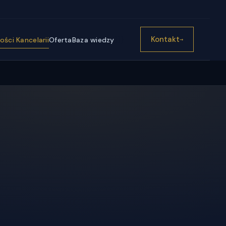
))}
Kontakt
ści Kancelarii
Oferta
Baza wiedzy
→