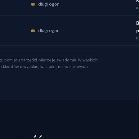
K
długi ogon
k
B
długi ogon
p
b
gu pomiaru narzędzi. Mierzę je świadomie. W wąskich
a i klientów o wysokiej wartości, mimo zerowych