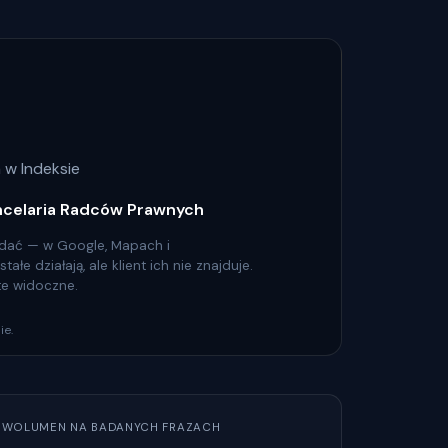
 w Indeksie
ncelaria Radców Prawnych
 widać — w Google, Mapach i
łe działają, ale klient ich nie znajduje.
 te widoczne.
ie.
WOLUMEN NA BADANYCH FRAZACH