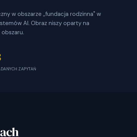
oczny w obszarze „fundacja rodzinna" w
stemów AI. Obraz niszy oparty na
 obszaru.
3
ADANYCH ZAPYTAŃ
bach