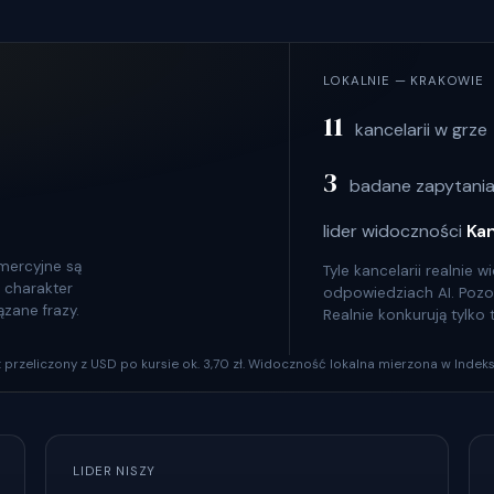
LOKALNIE — KRAKOWIE
11
kancelarii w grze
3
badane zapytania
lider widoczności
Ka
omercyjne są
Tyle kancelarii realnie
c charakter
odpowiedziach AI. Pozosta
ązane frazy.
Realnie konkurują tylko
szt przeliczony z USD po kursie ok. 3,70 zł. Widoczność lokalna mierzona w Indeks
LIDER NISZY