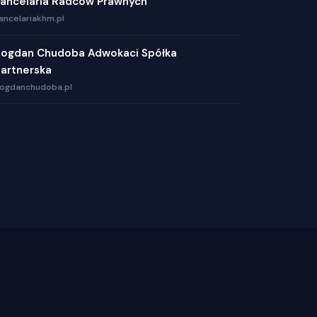
ancelaria Radców Prawnych
ancelariakhm.pl
ogdan Chudoba Adwokaci Spółka
artnerska
ogdanchudoba.pl