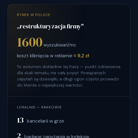
RYNEK W POLSCE
„restrukturyzacja firmy"
1600
wyszukiwań/mc
koszt kliknięcia w reklamie
≈ 9,2 zł
To wolumen dokładnie tej frazy — punkt odniesienia
dla skali tematu, nie cały popyt. Powiązanych
zapytań są dziesiątki, a długi ogon często prowadzi
do klienta o największej wartości.
LOKALNIE — KRAKOWIE
13
kancelarii w grze
2
badane zapytania w Indeksie