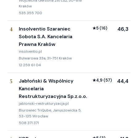
Wojciecha Gersona 28/Lu2, 30-818
Kraków
535 355 700
4
Insolventio Szaraniec
★
5
(16)
46,3
Sobota S.A. Kancelaria
Prawna Kraków
insolventio.pl
Bulwarowa 33a, 31-751 Kraków
12 259 61 04
5
Jabłoński & Wspólnicy
★
4,9
(57)
44,4
Kancelaria
Restrukturyzacyjna Sp.z.o.o.
jablonski-restrukturyzacja.pl
Biurowiec TriQube, Januszowicka 5,
53-135 Wrocław
508 371 371