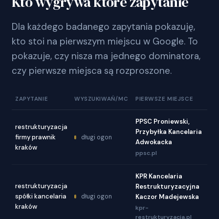
Kto wygrywa które zapytanie
Dla każdego badanego zapytania pokazuję,
kto stoi na pierwszym miejscu w Google. To
pokazuje, czy nisza ma jednego dominatora,
czy pierwsze miejsca są rozproszone.
ZAPYTANIE
WYSZUKIWAŃ/MC
PIERWSZE MIEJSCE
PPSC Proniewski,
restrukturyzacja
Przybyłka Kancelaria
firmy prawnik
długi ogon
Adwokacka
kraków
ppsc.pl
KPR Kancelaria
restrukturyzacja
Restrukturyzacyjna
spółki kancelaria
długi ogon
Kaczor Madejewska
kraków
kpr-
restrukturyzacja.pl