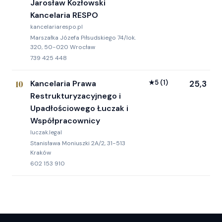
Jarosław Kozłowski
Kancelaria RESPO
kancelariarespo.pl
Marszałka Józefa Piłsudskiego 74/lok.
320, 50-020 Wrocław
739 425 448
10
Kancelaria Prawa
★
5
(1)
25,3
Restrukturyzacyjnego i
Upadłościowego Łuczak i
Współpracownicy
luczak.legal
Stanisława Moniuszki 2A/2, 31-513
Kraków
602 153 910