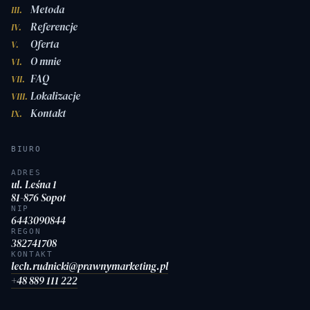
Metoda
III.
Referencje
IV.
Oferta
V.
O mnie
VI.
FAQ
VII.
Lokalizacje
VIII.
Kontakt
IX.
BIURO
ADRES
ul. Leśna 1
81-876 Sopot
NIP
6443090844
REGON
382741708
KONTAKT
lech.rudnicki@prawnymarketing.pl
+48 889 111 222