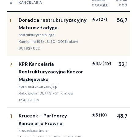
#
KANCELARIA
GOOGLE
/100
1
Doradca restrukturyzacyjny
★
5
(27)
56,7
Mateusz Ładyga
restrukturyzacja.legal
Kamienna 19B/L8, 30-001 Kraków
881 927 832
2
KPR Kancelaria
★
4,5
(49)
52,1
Restrukturyzacyjna Kaczor
Madejewska
kpr-restrukturyzacja.pl
Rakowicka 10b/7, 31-511 Kraków
12 431 73 35
3
Kruczek + Partnerzy
★
5
(10)
48,7
Kancelaria Prawna
kruczek.partners