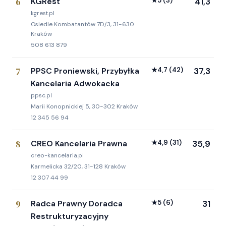
6
KGRest
★
5
(3)
41,3
kgrest.pl
Osiedle Kombatantów 7D/3, 31-630
Kraków
508 613 879
7
PPSC Proniewski, Przybyłka
★
4,7
(42)
37,3
Kancelaria Adwokacka
ppsc.pl
Marii Konopnickiej 5, 30-302 Kraków
12 345 56 94
8
CREO Kancelaria Prawna
★
4,9
(31)
35,9
creo-kancelaria.pl
Karmelicka 32/20, 31-128 Kraków
12 307 44 99
9
Radca Prawny Doradca
★
5
(6)
31
Restrukturyzacyjny