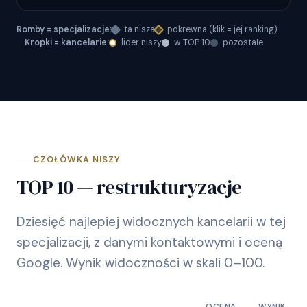
Romby = specjalizacje:
ta nisza
pokrewna (klik = jej ranking)
Kropki = kancelarie:
lider niszy
w TOP 10
pozostałe
CZOŁÓWKA NISZY
TOP 10 — restrukturyzacje
Dziesięć najlepiej widocznych kancelarii w tej
specjalizacji, z danymi kontaktowymi i oceną
Google. Wynik widoczności w skali 0–100.
OCENA
WYNIK