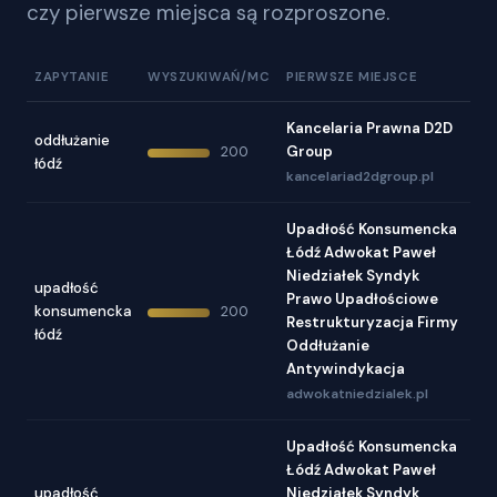
czy pierwsze miejsca są rozproszone.
ZAPYTANIE
WYSZUKIWAŃ/MC
PIERWSZE MIEJSCE
Kancelaria Prawna D2D
oddłużanie
Group
200
łódź
kancelariad2dgroup.pl
Upadłość Konsumencka
Łódź Adwokat Paweł
Niedziałek Syndyk
upadłość
Prawo Upadłościowe
konsumencka
200
Restrukturyzacja Firmy
łódź
Oddłużanie
Antywindykacja
adwokatniedzialek.pl
Upadłość Konsumencka
Łódź Adwokat Paweł
upadłość
Niedziałek Syndyk