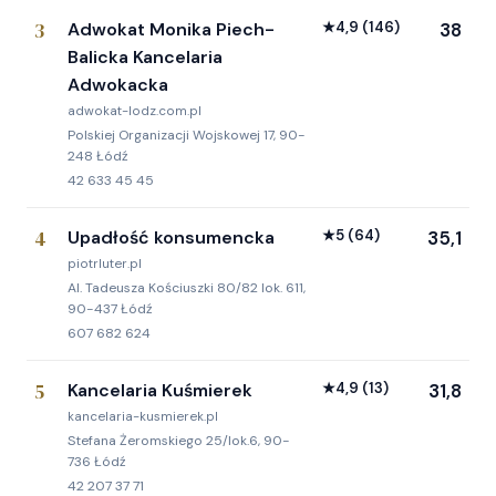
3
Adwokat Monika Piech-
★
4,9
(146)
38
Balicka Kancelaria
Adwokacka
adwokat-lodz.com.pl
Polskiej Organizacji Wojskowej 17, 90-
248 Łódź
42 633 45 45
4
Upadłość konsumencka
★
5
(64)
35,1
piotrluter.pl
Al. Tadeusza Kościuszki 80/82 lok. 611,
90-437 Łódź
607 682 624
5
Kancelaria Kuśmierek
★
4,9
(13)
31,8
kancelaria-kusmierek.pl
Stefana Żeromskiego 25/lok.6, 90-
736 Łódź
42 207 37 71