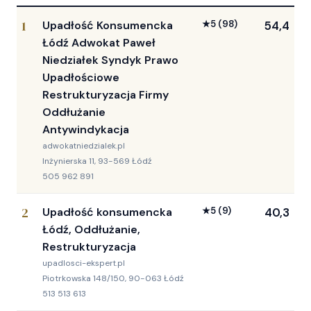
1
Upadłość Konsumencka
★
5
(98)
54,4
Łódź Adwokat Paweł
Niedziałek Syndyk Prawo
Upadłościowe
Restrukturyzacja Firmy
Oddłużanie
Antywindykacja
adwokatniedzialek.pl
Inżynierska 11, 93-569 Łódź
505 962 891
2
Upadłość konsumencka
★
5
(9)
40,3
Łódź, Oddłużanie,
Restrukturyzacja
upadlosci-ekspert.pl
Piotrkowska 148/150, 90-063 Łódź
513 513 613