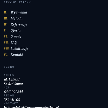
SEKCJE STRONY
Wyzwania
II.
Metoda
III.
Referencje
IV.
Oferta
V.
O mnie
VI.
FAQ
VII.
Lokalizacje
VIII.
Kontakt
IX.
BIURO
ADRES
ul. Leśna 1
81-876 Sopot
NIP
6443090844
REGON
382741708
KONTAKT
lech.rudnicki@prawnymarketing.pl