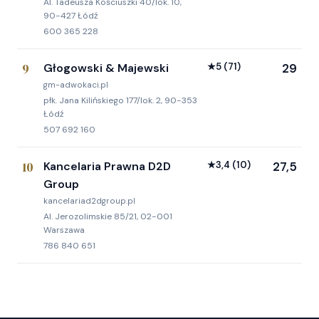
Al. Tadeusza Kościuszki 40/lok. 10,
90-427 Łódź
600 365 228
9
Głogowski & Majewski
★
5
(71)
29
gm-adwokaci.pl
płk. Jana Kilińskiego 177/lok. 2, 90-353
Łódź
507 692 160
10
Kancelaria Prawna D2D
★
3,4
(10)
27,5
Group
kancelariad2dgroup.pl
Al. Jerozolimskie 85/21, 02-001
Warszawa
786 840 651