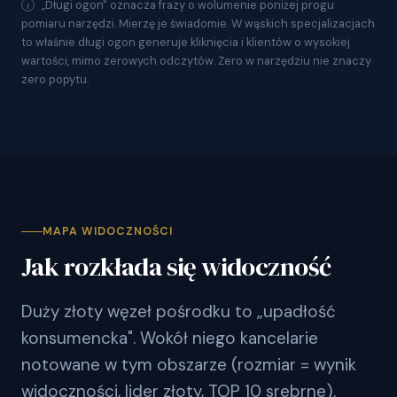
„Długi ogon" oznacza frazy o wolumenie poniżej progu
pomiaru narzędzi. Mierzę je świadomie. W wąskich specjalizacjach
to właśnie długi ogon generuje kliknięcia i klientów o wysokiej
wartości, mimo zerowych odczytów. Zero w narzędziu nie znaczy
zero popytu.
MAPA WIDOCZNOŚCI
Jak rozkłada się widoczność
Duży złoty węzeł pośrodku to „upadłość
konsumencka". Wokół niego kancelarie
notowane w tym obszarze (rozmiar = wynik
widoczności, lider złoty, TOP 10 srebrne).