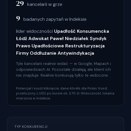
29
kancelarii w grze
9
badanych zapytań w Indeksie
lider widoczności
Upadłość Konsumencka
Łódź Adwokat Paweł Niedziałek Syndyk
Prawo Upadłościowe Restrukturyzacja
Firmy Oddłużanie Antywindykacja
Tyle kancelarii realnie widać — w Google, Mapach i
odpowiedziach AI. Pozostałe działają, ale klient ich
nie znajduje. Realnie konkurują tylko te widoczne.
Potencjał i koszt kliknięcia: dane Ahrefs dla Polski. Koszt
przeliczony z USD po kursie ok. 3,70 zł. Widoczność lokalna
mierzona w Indeksie.
TYP KONKURENCJI