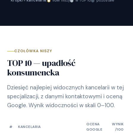
Kropki = kancelarie:
lider niszy
w TOP 10
pozostałe
CZOŁÓWKA NISZY
TOP 10 — upadłość
konsumencka
Dziesięć najlepiej widocznych kancelarii w tej
specjalizacji, z danymi kontaktowymi i oceną
Google. Wynik widoczności w skali 0–100.
OCENA
WYNIK
#
KANCELARIA
GOOGLE
/100