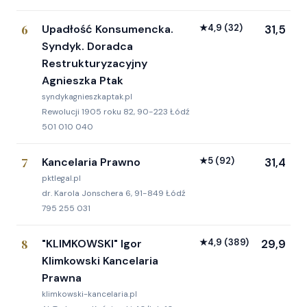
6
Upadłość Konsumencka.
★
4,9
(32)
31,5
Syndyk. Doradca
Restrukturyzacyjny
Agnieszka Ptak
syndykagnieszkaptak.pl
Rewolucji 1905 roku 82, 90-223 Łódź
501 010 040
7
Kancelaria Prawno
★
5
(92)
31,4
pktlegal.pl
dr. Karola Jonschera 6, 91-849 Łódź
795 255 031
8
"KLIMKOWSKI" Igor
★
4,9
(389)
29,9
Klimkowski Kancelaria
Prawna
klimkowski-kancelaria.pl