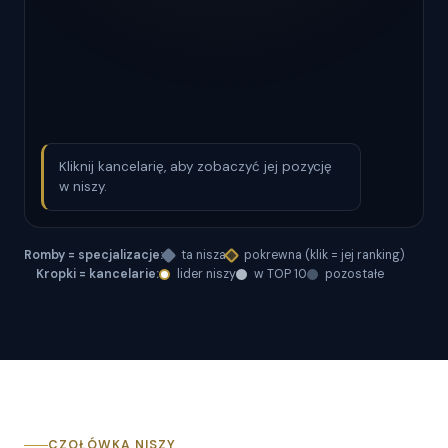
Kliknij kancelarię, aby zobaczyć jej pozycję
w niszy.
Romby = specjalizacje:
ta nisza
pokrewna (klik = jej ranking)
Kropki = kancelarie:
lider niszy
w TOP 10
pozostałe
CZOŁÓWKA NISZY