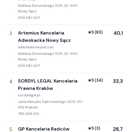
Stefana Żeromskiego 10/5, 33-300
Nowy Sącz
459 581 007
3
Artemius Kancelaria
★
5
(83)
40,1
Adwokacka Nowy Sącz
adwokatnowysacz.eu
Stefana Żeromskiego 10/5, 33-300
Nowy Sącz
459 581 007
4
SORDYL LEGAL Kancelaria
★
5
(34)
33,3
Prawna Kraków
sordyllegal.pl
Jana Henryka Dąbrowskiego 20/2, 30-
532 Kraków
785 928 014
5
GP Kancelaria Radców
★
5
(3)
28,7