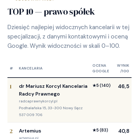
TOP 10 — prawo spółek
Dziesięć najlepiej widocznych kancelarii w tej
specjalizacji, z danymi kontaktowymi i oceną
Google. Wynik widoczności w skali 0–100.
OCENA
WYNIK
#
KANCELARIA
GOOGLE
/100
1
dr Mariusz Korcyl Kancelaria
★
5
(140)
46,5
Radcy Prawnego
radcaprawnykorcyl.pl
Podhalańska 15, 33-300 Nowy Sącz
537 009 706
2
Artemius
★
5
(83)
40,8
artemius.pl