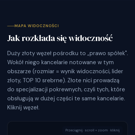
MAPA WIDOCZNOŚCI
Jak rozkłada się widoczność
Duży złoty węzeł pośrodku to „prawo spółek".
Wokół niego kancelarie notowane w tym
obszarze (rozmiar = wynik widoczności, lider
złoty, TOP 10 srebrne). Złote nici prowadzą
do specjalizacji pokrewnych, czyli tych, które
obsługują w dużej części te same kancelarie.
Kliknij węzeł.
Przeciągnij · scroll = zoom · kliknij