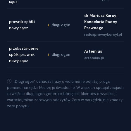
sącz
dr Mariusz Korcyl
prawnik spółki
Kancelaria Radcy
długi ogon
nowy sącz
Prawnego
radcaprawnykorcyl.pl
przekształcenie
Artemius
spółki prawnik
długi ogon
artemius.pl
nowy sącz
„Długi ogon" oznacza frazy o wolumenie poniżej progu
pomiaru narzędzi. Mierzę je świadomie. W wąskich specjalizacjach
to właśnie długi ogon generuje kliknięcia i klientów o wysokiej
wartości, mimo zerowych odczytów. Zero w narzędziu nie znaczy
zero popytu.