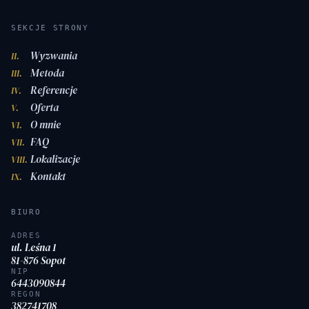
SEKCJE STRONY
Wyzwania
II.
Metoda
III.
Referencje
IV.
Oferta
V.
O mnie
VI.
FAQ
VII.
Lokalizacje
VIII.
Kontakt
IX.
BIURO
ADRES
ul. Leśna 1
81-876 Sopot
NIP
6443090844
REGON
382741708