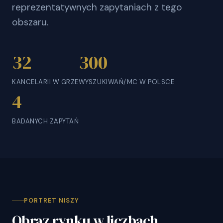
reprezentatywnych zapytaniach z tego
obszaru.
32
300
KANCELARII W GRZE
WYSZUKIWAŃ/MC W POLSCE
4
BADANYCH ZAPYTAŃ
PORTRET NISZY
Obraz rynku w liczbach