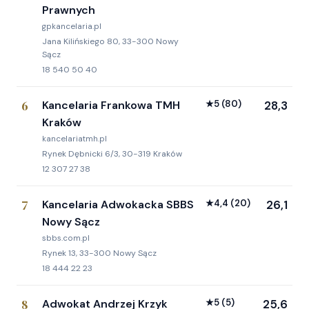
Prawnych
gpkancelaria.pl
Jana Kilińskiego 80, 33-300 Nowy
Sącz
18 540 50 40
6
Kancelaria Frankowa TMH
★
5
(80)
28,3
Kraków
kancelariatmh.pl
Rynek Dębnicki 6/3, 30-319 Kraków
12 307 27 38
7
Kancelaria Adwokacka SBBS
★
4,4
(20)
26,1
Nowy Sącz
sbbs.com.pl
Rynek 13, 33-300 Nowy Sącz
18 444 22 23
8
Adwokat Andrzej Krzyk
★
5
(5)
25,6