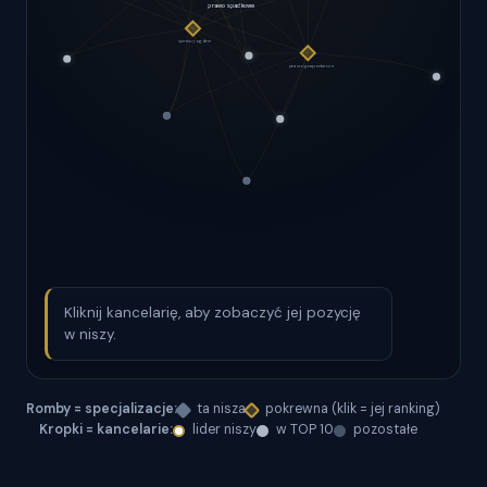
Kliknij kancelarię, aby zobaczyć jej pozycję
w niszy.
Romby = specjalizacje:
ta nisza
pokrewna (klik = jej ranking)
Kropki = kancelarie:
lider niszy
w TOP 10
pozostałe