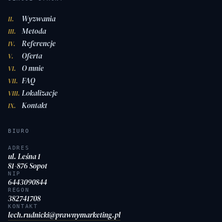
Wyzwania
II.
Metoda
III.
Referencje
IV.
Oferta
V.
O mnie
VI.
FAQ
VII.
Lokalizacje
VIII.
Kontakt
IX.
BIURO
ADRES
ul. Leśna 1
81-876 Sopot
NIP
6443090844
REGON
382741708
KONTAKT
lech.rudnicki@prawnymarketing.pl