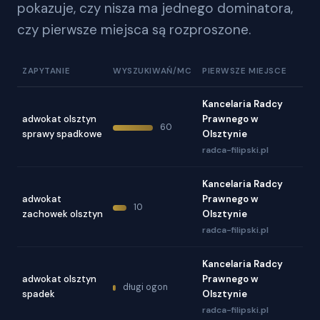
pokazuje, czy nisza ma jednego dominatora,
czy pierwsze miejsca są rozproszone.
ZAPYTANIE
WYSZUKIWAŃ/MC
PIERWSZE MIEJSCE
Kancelaria Radcy
adwokat olsztyn
Prawnego w
60
sprawy spadkowe
Olsztynie
radca-filipski.pl
Kancelaria Radcy
adwokat
Prawnego w
10
zachowek olsztyn
Olsztynie
radca-filipski.pl
Kancelaria Radcy
adwokat olsztyn
Prawnego w
długi ogon
spadek
Olsztynie
radca-filipski.pl