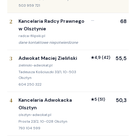
503 959 721
2
Kancelaria Radcy Prawnego
—
68
w Olsztynie
radca-filipski.pl
dane kontaktowe niepotwierdzone
3
Adwokat Maciej Zieliński
★
4,9
(42)
55,5
zielinski-adwokat.pl
Tadeusza Kościuszki 33/1, 10-503
Olsztyn
604 250 322
4
Kancelaria Adwokacka
★
5
(51)
50,3
Olsztyn
olsztyn-adwokat.pl
Prosta 23/2, 10-028 Olsztyn
793 104 599