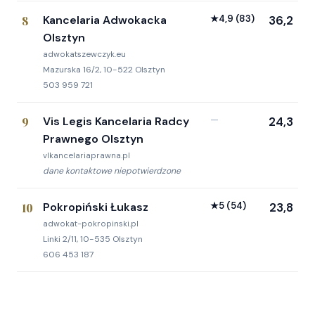
8
Kancelaria Adwokacka
★
4,9
(83)
36,2
Olsztyn
adwokatszewczyk.eu
Mazurska 16/2, 10-522 Olsztyn
503 959 721
9
Vis Legis Kancelaria Radcy
—
24,3
Prawnego Olsztyn
vlkancelariaprawna.pl
dane kontaktowe niepotwierdzone
10
Pokropiński Łukasz
★
5
(54)
23,8
adwokat-pokropinski.pl
Linki 2/11, 10-535 Olsztyn
606 453 187