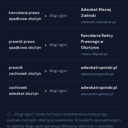
Adwokat Maciej
kancelaria prawo
Zieliński
długi ogon
spadkowe olsztyn
zielinski-adwokat.pl
Kancelaria Radcy
prawnik prawo
Prawnego w
długi ogon
spadkowe olsztyn
Olsztynie
radca-filipski.pl
prawnik
adwokatrupinski.pl
długi ogon
zachowek olsztyn
adwokatrupinski.pl
zachowek
adwokatrupinski.pl
długi ogon
adwokat olsztyn
adwokatrupinski.pl
„Długi ogon" oznacza frazy o wolumenie poniżej progu
pomiaru narzędzi. Mierzę je świadomie. W wąskich specjalizacjach
to właśnie długi ogon generuje kliknięcia i klientów o wysokiej