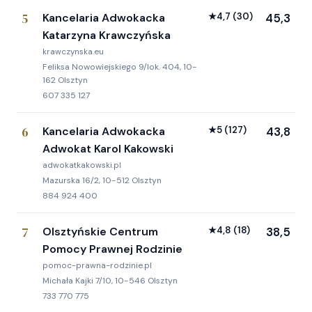
5
Kancelaria Adwokacka
★
4,7
(30)
45,3
Katarzyna Krawczyńska
krawczynska.eu
Feliksa Nowowiejskiego 9/lok. 404, 10-
162 Olsztyn
607 335 127
6
Kancelaria Adwokacka
★
5
(127)
43,8
Adwokat Karol Kakowski
adwokatkakowski.pl
Mazurska 16/2, 10-512 Olsztyn
884 924 400
7
Olsztyńskie Centrum
★
4,8
(18)
38,5
Pomocy Prawnej Rodzinie
pomoc-prawna-rodzinie.pl
Michała Kajki 7/10, 10-546 Olsztyn
733 770 775