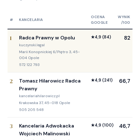
OCENA
WYNIK
#
KANCELARIA
GOOGLE
/100
1
Radca Prawny w Opolu
★
4,9
(84)
82
kuczynski.legal
Marii Konopnickiej 6/Piętro 3, 45-
004 Opole
572 122 793
2
Tomasz Hilarowicz ️Radca
★
4,9
(241)
66,7
Prawny
kancelariahilarowicz.pl
Krakowska 37, 45-018 Opole
505 205 548
3
Kancelaria Adwokacka
★
4,9
(100)
46,7
Wojciech Malinowski