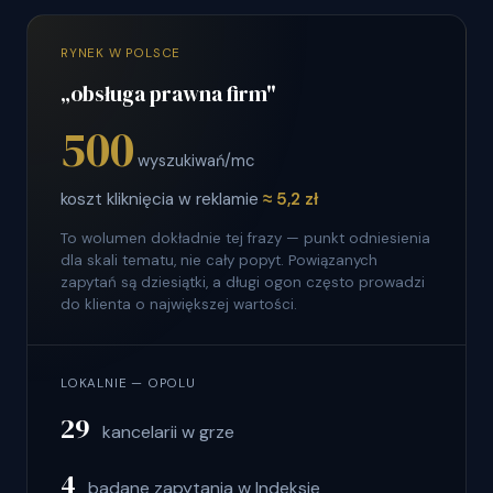
RYNEK W POLSCE
„obsługa prawna firm"
500
wyszukiwań/mc
koszt kliknięcia w reklamie
≈ 5,2 zł
To wolumen dokładnie tej frazy — punkt odniesienia
dla skali tematu, nie cały popyt. Powiązanych
zapytań są dziesiątki, a długi ogon często prowadzi
do klienta o największej wartości.
LOKALNIE — OPOLU
29
kancelarii w grze
4
badane zapytania w Indeksie