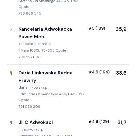
Stefana Żeromskiego 4/2, 45-053
Opole
736 666 545
7
Kancelaria Adwokacka
★
5
(139)
35,9
Paweł Mehl
kancelaria-mehl.pl
1 Maja 103/3, 45-355 Opole
796 227 808
8
Daria Linkowska Radca
★
4,9
(164)
33,6
Prawny
darialinkowska.pl
Edmunda Osmańczyka 4-6/1, 45-027
Opole
791 039 209
9
JHC Adwokaci
★
4,8
(129)
31,7
jhcadwokaci.pl