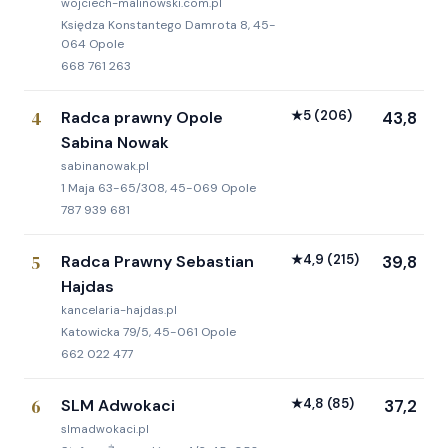
wojciech-malinowski.com.pl
Księdza Konstantego Damrota 8, 45-
064 Opole
668 761 263
4
Radca prawny Opole
★
5
(206)
43,8
Sabina Nowak
sabinanowak.pl
1 Maja 63-65/308, 45-069 Opole
787 939 681
5
Radca Prawny Sebastian
★
4,9
(215)
39,8
Hajdas
kancelaria-hajdas.pl
Katowicka 79/5, 45-061 Opole
662 022 477
6
SLM Adwokaci
★
4,8
(85)
37,2
slmadwokaci.pl