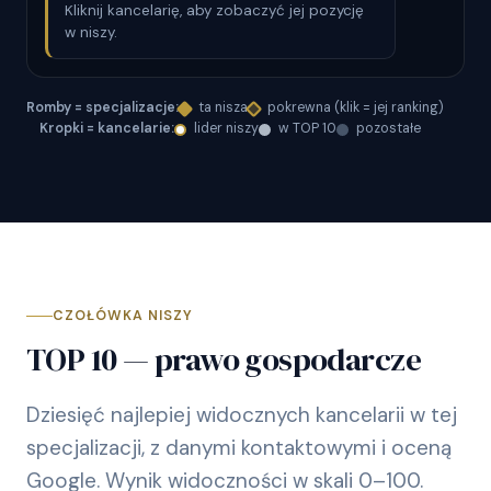
Kliknij kancelarię, aby zobaczyć jej pozycję
w niszy.
Romby = specjalizacje:
ta nisza
pokrewna (klik = jej ranking)
Kropki = kancelarie:
lider niszy
w TOP 10
pozostałe
CZOŁÓWKA NISZY
TOP 10 — prawo gospodarcze
Dziesięć najlepiej widocznych kancelarii w tej
specjalizacji, z danymi kontaktowymi i oceną
Google. Wynik widoczności w skali 0–100.