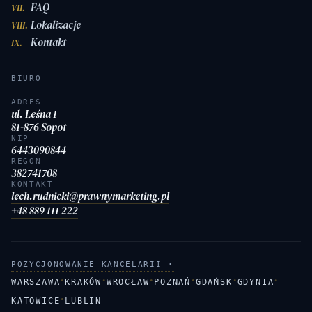
FAQ
VII.
Lokalizacje
VIII.
Kontakt
IX.
BIURO
ADRES
ul. Leśna 1
81-876 Sopot
NIP
6443090844
REGON
382741708
KONTAKT
lech.rudnicki@prawnymarketing.pl
+48 889 111 222
POZYCJONOWANIE KANCELARII ·
·
·
·
·
·
·
WARSZAWA
KRAKÓW
WROCŁAW
POZNAŃ
GDAŃSK
GDYNIA
·
KATOWICE
LUBLIN