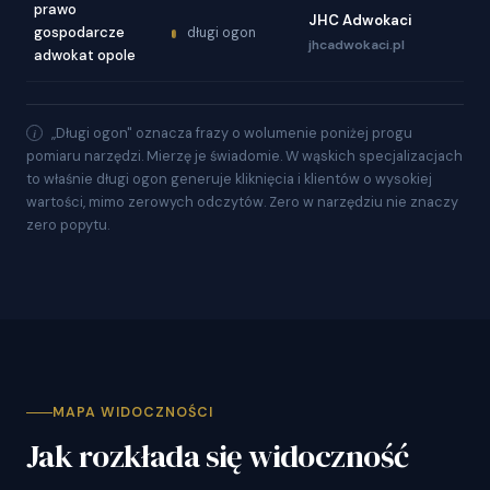
prawo
JHC Adwokaci
gospodarcze
długi ogon
jhcadwokaci.pl
adwokat opole
„Długi ogon" oznacza frazy o wolumenie poniżej progu
pomiaru narzędzi. Mierzę je świadomie. W wąskich specjalizacjach
to właśnie długi ogon generuje kliknięcia i klientów o wysokiej
wartości, mimo zerowych odczytów. Zero w narzędziu nie znaczy
zero popytu.
MAPA WIDOCZNOŚCI
Jak rozkłada się widoczność