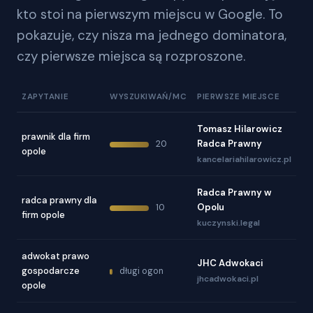
kto stoi na pierwszym miejscu w Google. To
pokazuje, czy nisza ma jednego dominatora,
czy pierwsze miejsca są rozproszone.
ZAPYTANIE
WYSZUKIWAŃ/MC
PIERWSZE MIEJSCE
Tomasz Hilarowicz
prawnik dla firm
️Radca Prawny
20
opole
kancelariahilarowicz.pl
Radca Prawny w
radca prawny dla
Opolu
10
firm opole
kuczynski.legal
adwokat prawo
JHC Adwokaci
gospodarcze
długi ogon
jhcadwokaci.pl
opole