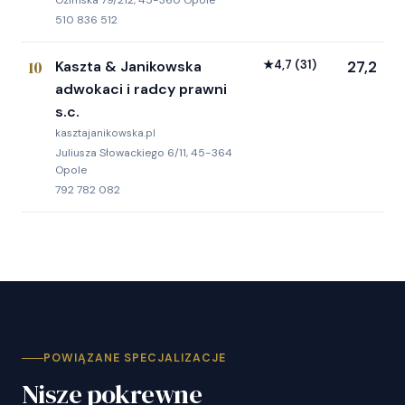
Ozimska 79/212, 45-360 Opole
510 836 512
10
Kaszta & Janikowska
★
4,7
(31)
27,2
adwokaci i radcy prawni
s.c.
kasztajanikowska.pl
Juliusza Słowackiego 6/11, 45-364
Opole
792 782 082
POWIĄZANE SPECJALIZACJE
Nisze pokrewne