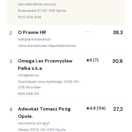
kancelariahilarowicz.pl
Krakowska 37, 45-018 Opole
505 205 548
2
O Prawie HR
—
38,3
skargapaulianska.pl
dane kontaktowe niepotwierdzone
3
Omega Lex Przemysław
★
5
(7)
30,6
Pałka s.k.a.
omegalex.eu
Stanisława Leszczyńskiego 4/29, 50-
078 Wrocław
889 698 011
4
Adwokat Tomasz Piróg
★
4,8
(114)
27,2
Opole.
kancelaria-pirog.pl
Oleska 7/102, 45-052 Opole