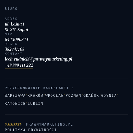
BIURO
ADRES
ul. Leśna 1
81-876 Sopot
NIP
6443090844
REGON
382741708
KONTAKT
lech.rudnicki@prawnymarketing.pl
+48 889 111 222
POZYCJONOWANIE KANCELARII ·
·
·
·
·
·
·
WARSZAWA
KRAKÓW
WROCŁAW
POZNAŃ
GDAŃSK
GDYNIA
·
KATOWICE
LUBLIN
§ MMXXVI
· PRAWNYMARKETING.PL
POLITYKA PRYWATNOŚCI