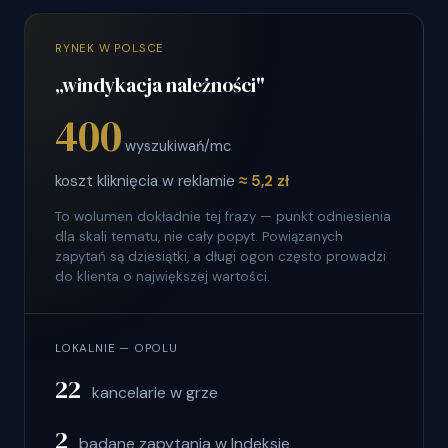
RYNEK W POLSCE
„windykacja należności"
400
wyszukiwań/mc
koszt kliknięcia w reklamie
≈ 5,2 zł
To wolumen dokładnie tej frazy — punkt odniesienia
dla skali tematu, nie cały popyt. Powiązanych
zapytań są dziesiątki, a długi ogon często prowadzi
do klienta o największej wartości.
LOKALNIE — OPOLU
22
kancelarie w grze
2
badane zapytania w Indeksie