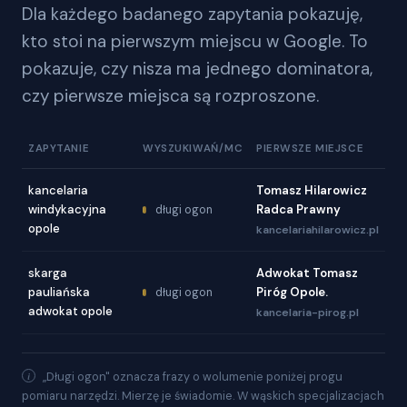
Dla każdego badanego zapytania pokazuję,
kto stoi na pierwszym miejscu w Google. To
pokazuje, czy nisza ma jednego dominatora,
czy pierwsze miejsca są rozproszone.
ZAPYTANIE
WYSZUKIWAŃ/MC
PIERWSZE MIEJSCE
kancelaria
Tomasz Hilarowicz
windykacyjna
️Radca Prawny
długi ogon
opole
kancelariahilarowicz.pl
skarga
Adwokat Tomasz
pauliańska
Piróg Opole.
długi ogon
adwokat opole
kancelaria-pirog.pl
„Długi ogon" oznacza frazy o wolumenie poniżej progu
pomiaru narzędzi. Mierzę je świadomie. W wąskich specjalizacjach