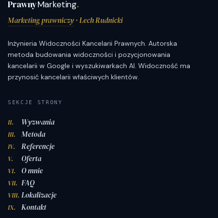
Prawny
Marketing
.
Marketing prawniczy
· Lech Rudnicki
Inżynieria Widoczności Kancelarii Prawnych. Autorska
metoda budowania widoczności i pozycjonowania
kancelarii w Google i wyszukiwarkach AI. Widoczność ma
przynosić kancelarii właściwych klientów.
SEKCJE STRONY
Wyzwania
II.
Metoda
III.
Referencje
IV.
Oferta
V.
O mnie
VI.
FAQ
VII.
Lokalizacje
VIII.
Kontakt
IX.