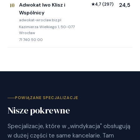
10
Adwokat Iwo Klisz i
★
4,7
(297)
24,5
Wspólnicy
adwokat-wroclaw.biz.pl
Kazimierza Wielkiego 1, 50-077
Wrocław
71 740 50 00
POWIĄZANE SPECJALIZACJE
Nisze pokrewne
Specjalizacje, które w „windykacja" obsługują
w dużej części te same kancelarie. Tam