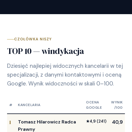
CZOŁÓWKA NISZY
TOP 10 — windykacja
Dziesięć najlepiej widocznych kancelarii w tej
specjalizacji, z danymi kontaktowymi i oceną
Google. Wynik widoczności w skali 0–100.
OCENA
WYNIK
#
KANCELARIA
GOOGLE
/100
1
Tomasz Hilarowicz ️Radca
★
4,9
(241)
40,9
Prawny