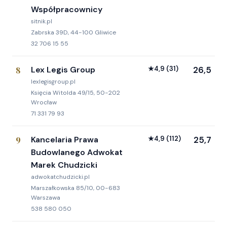
Współpracownicy
sitnik.pl
Zabrska 39D, 44-100 Gliwice
32 706 15 55
8
Lex Legis Group
★
4,9
(31)
26,5
lexlegisgroup.pl
Księcia Witolda 49/15, 50-202
Wrocław
71 331 79 93
9
Kancelaria Prawa
★
4,9
(112)
25,7
Budowlanego Adwokat
Marek Chudzicki
adwokatchudzicki.pl
Marszałkowska 85/10, 00-683
Warszawa
538 580 050