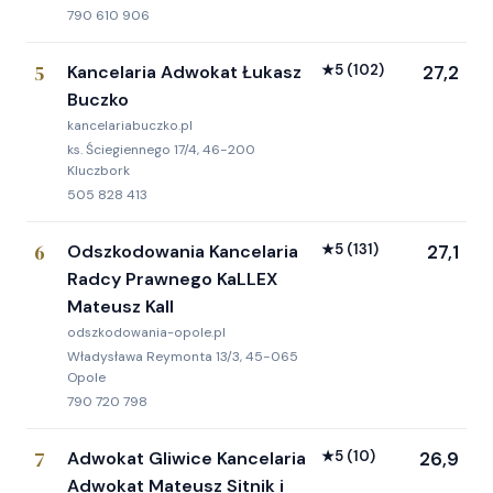
790 610 906
5
Kancelaria Adwokat Łukasz
★
5
(102)
27,2
Buczko
kancelariabuczko.pl
ks. Ściegiennego 17/4, 46-200
Kluczbork
505 828 413
6
Odszkodowania Kancelaria
★
5
(131)
27,1
Radcy Prawnego KaLLEX
Mateusz Kall
odszkodowania-opole.pl
Władysława Reymonta 13/3, 45-065
Opole
790 720 798
7
Adwokat Gliwice Kancelaria
★
5
(10)
26,9
Adwokat Mateusz Sitnik i