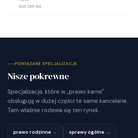
505 255 162
POWIĄZANE SPECJALIZACJE
Nisze pokrewne
Specjalizacje, które w „prawo karne"
obsługują w dużej części te same kancelarie.
Tam właśnie rozlewa się ten rynek.
prawo rodzinne
→
sprawy ogólne
→