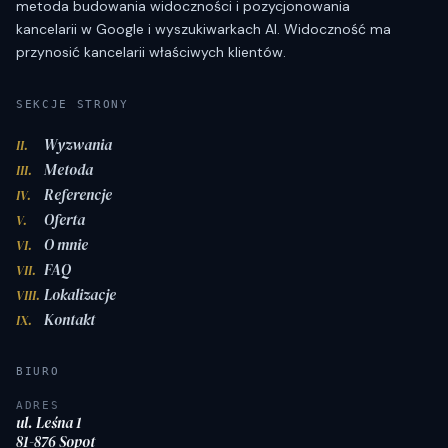
metoda budowania widoczności i pozycjonowania
kancelarii w Google i wyszukiwarkach AI. Widoczność ma
przynosić kancelarii właściwych klientów.
SEKCJE STRONY
Wyzwania
II.
Metoda
III.
Referencje
IV.
Oferta
V.
O mnie
VI.
FAQ
VII.
Lokalizacje
VIII.
Kontakt
IX.
BIURO
ADRES
ul. Leśna 1
81-876 Sopot