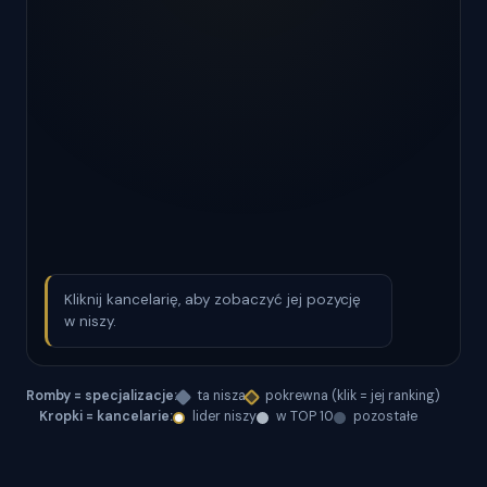
Kliknij kancelarię, aby zobaczyć jej pozycję
w niszy.
Romby = specjalizacje:
ta nisza
pokrewna (klik = jej ranking)
Kropki = kancelarie:
lider niszy
w TOP 10
pozostałe