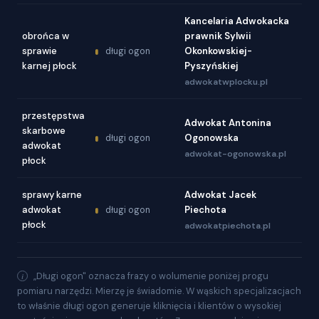
Kancelaria Adwokacka
obrońca w
prawnik Sylwii
sprawie
Okonkowskiej-
długi ogon
karnej płock
Pyszyńskiej
adwokatwplocku.pl
przestępstwa
Adwokat Antonina
skarbowe
Ogonowska
długi ogon
adwokat
adwokat-ogonowska.pl
płock
sprawy karne
Adwokat Jacek
adwokat
Piechota
długi ogon
płock
adwokatpiechota.pl
„Długi ogon" oznacza frazy o wolumenie poniżej progu
pomiaru narzędzi. Mierzę je świadomie. W wąskich specjalizacjach
to właśnie długi ogon generuje kliknięcia i klientów o wysokiej