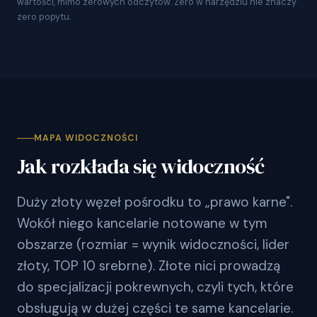
wartości, mimo zerowych odczytów. Zero w narzędziu nie znaczy
zero popytu.
MAPA WIDOCZNOŚCI
Jak rozkłada się widoczność
Duży złoty węzeł pośrodku to „prawo karne".
Wokół niego kancelarie notowane w tym
obszarze (rozmiar = wynik widoczności, lider
złoty, TOP 10 srebrne). Złote nici prowadzą
do specjalizacji pokrewnych, czyli tych, które
obsługują w dużej części te same kancelarie.