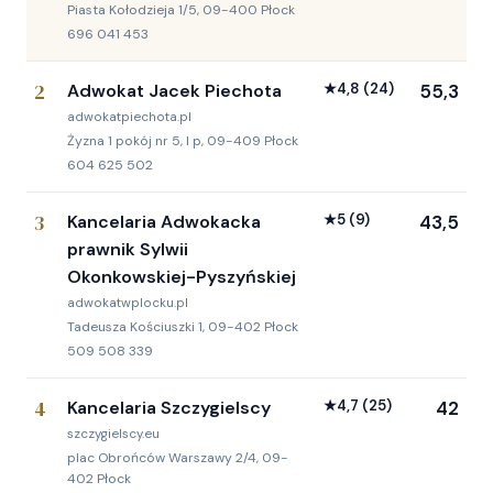
Piasta Kołodzieja 1/5, 09-400 Płock
696 041 453
2
Adwokat Jacek Piechota
★
4,8
(24)
55,3
adwokatpiechota.pl
Żyzna 1 pokój nr 5, I p, 09-409 Płock
604 625 502
3
Kancelaria Adwokacka
★
5
(9)
43,5
prawnik Sylwii
Okonkowskiej-Pyszyńskiej
adwokatwplocku.pl
Tadeusza Kościuszki 1, 09-402 Płock
509 508 339
4
Kancelaria Szczygielscy
★
4,7
(25)
42
szczygielscy.eu
plac Obrońców Warszawy 2/4, 09-
402 Płock