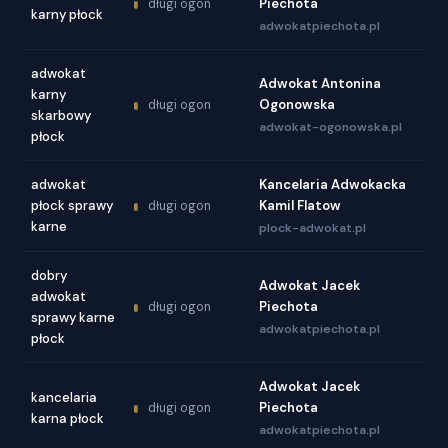
Piechota
długi ogon
karny płock
adwokatpiechota.pl
adwokat
Adwokat Antonina
karny
Ogonowska
długi ogon
skarbowy
adwokat-ogonowska.pl
płock
adwokat
Kancelaria Adwokacka
płock sprawy
Kamil Flatow
długi ogon
karne
plock-adwokat.pl
dobry
Adwokat Jacek
adwokat
Piechota
długi ogon
sprawy karne
adwokatpiechota.pl
płock
Adwokat Jacek
kancelaria
Piechota
długi ogon
karna płock
adwokatpiechota.pl