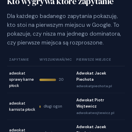
Kto wygrywa które zapytanie
Dla każdego badanego zapytania pokazuję,
kto stoi na pierwszym miejscu w Google. To
pokazuje, czy nisza ma jednego dominatora,
czy pierwsze miejsca są rozproszone.
ZAPYTANIE
WYSZUKIWAŃ/MC
PIERWSZE MIEJSCE
adwokat
Adwokat Jacek
sprawy karne
Piechota
20
płock
adwokatpiechota.pl
Adwokat Piotr
adwokat
Wojtewicz
długi ogon
karnista płock
adwokatwojtewicz.pl
Adwokat Jacek
adwokat