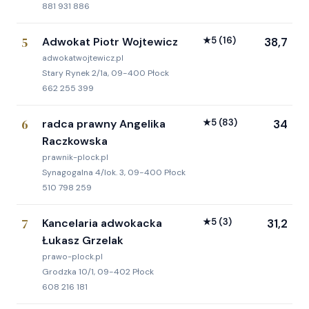
881 931 886
5
Adwokat Piotr Wojtewicz
★
5
(16)
38,7
adwokatwojtewicz.pl
Stary Rynek 2/1a, 09-400 Płock
662 255 399
6
radca prawny Angelika
★
5
(83)
34
Raczkowska
prawnik-plock.pl
Synagogalna 4/lok. 3, 09-400 Płock
510 798 259
7
Kancelaria adwokacka
★
5
(3)
31,2
Łukasz Grzelak
prawo-plock.pl
Grodzka 10/1, 09-402 Płock
608 216 181