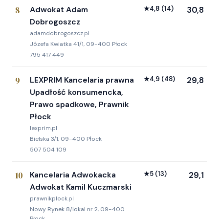
8
Adwokat Adam
★
4,8
(14)
30,8
Dobrogoszcz
adamdobrogoszcz.pl
Józefa Kwiatka 41/1, 09-400 Płock
795 417 449
9
LEXPRIM Kancelaria prawna
★
4,9
(48)
29,8
Upadłość konsumencka,
Prawo spadkowe, Prawnik
Płock
lexprim.pl
Bielska 3/1, 09-400 Płock
507 504 109
10
Kancelaria Adwokacka
★
5
(13)
29,1
Adwokat Kamil Kuczmarski
prawnikplock.pl
Nowy Rynek 8/lokal nr 2, 09-400
Płock