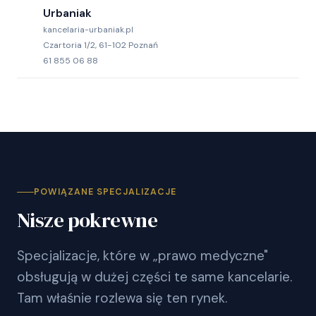
Urbaniak
kancelaria-urbaniak.pl
Czartoria 1/2, 61-102 Poznań
61 855 06 88
POWIĄZANE SPECJALIZACJE
Nisze pokrewne
Specjalizacje, które w „prawo medyczne"
obsługują w dużej części te same kancelarie.
Tam właśnie rozlewa się ten rynek.