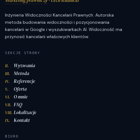
Marketing prawniczy
· Lech Rudnicki
Inżynieria Widoczności Kancelarii Prawnych. Autorska
metoda budowania widoczności i pozycjonowania
kancelarii w Google i wyszukiwarkach AI. Widoczność ma
przynosić kancelarii właściwych klientów.
SEKCJE STRONY
Wyzwania
II.
Metoda
III.
Referencje
IV.
Oferta
V.
O mnie
VI.
FAQ
VII.
Lokalizacje
VIII.
Kontakt
IX.
BIURO