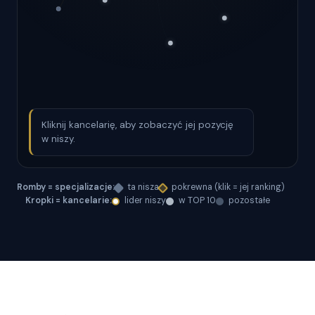
Kliknij kancelarię, aby zobaczyć jej pozycję
w niszy.
Romby = specjalizacje:
ta nisza
pokrewna (klik = jej ranking)
Kropki = kancelarie:
lider niszy
w TOP 10
pozostałe