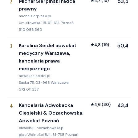
2
Michał Sierpiński radca
★
4,7
(15)
53,5
prawny
michalsierpinski.pl
Umultowska 115, 61-614 Poznań
510 086 360
3
Karolina Seidel adwokat
★
4,8
(19)
50,4
medyczny Warszawa,
kancelaria prawa
medycznego
adwokat-seidel.pl
Saska 7E, 03-968 Warszawa
572 011 237
4
Kancelaria Adwokacka
★
4,6
(30)
43,4
Ciesielski & Oczachowska.
Adwokat Poznań
ciesielski-oczachowska.pl
plac Wolności 8/4, 61-738 Poznań