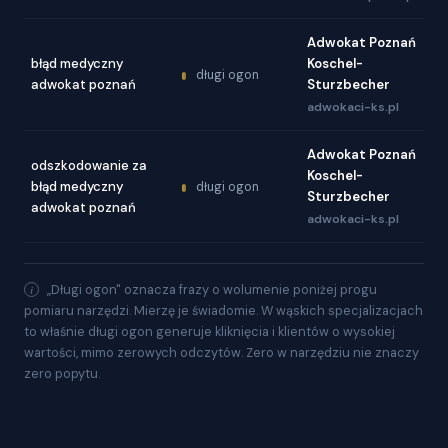
Adwokat Poznań
błąd medyczny
Koschel-
długi ogon
adwokat poznań
Sturzbecher
adwokaci-ks.pl
Adwokat Poznań
odszkodowanie za
Koschel-
błąd medyczny
długi ogon
Sturzbecher
adwokat poznań
adwokaci-ks.pl
„Długi ogon" oznacza frazy o wolumenie poniżej progu
pomiaru narzędzi. Mierzę je świadomie. W wąskich specjalizacjach
to właśnie długi ogon generuje kliknięcia i klientów o wysokiej
wartości, mimo zerowych odczytów. Zero w narzędziu nie znaczy
zero popytu.