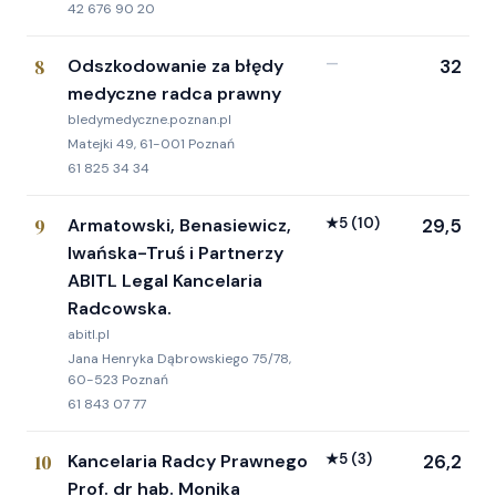
42 676 90 20
8
Odszkodowanie za błędy
—
32
medyczne radca prawny
bledymedyczne.poznan.pl
Matejki 49, 61-001 Poznań
61 825 34 34
9
Armatowski, Benasiewicz,
★
5
(10)
29,5
Iwańska-Truś i Partnerzy
ABITL Legal Kancelaria
Radcowska.
abitl.pl
Jana Henryka Dąbrowskiego 75/78,
60-523 Poznań
61 843 07 77
10
Kancelaria Radcy Prawnego
★
5
(3)
26,2
Prof. dr hab. Monika