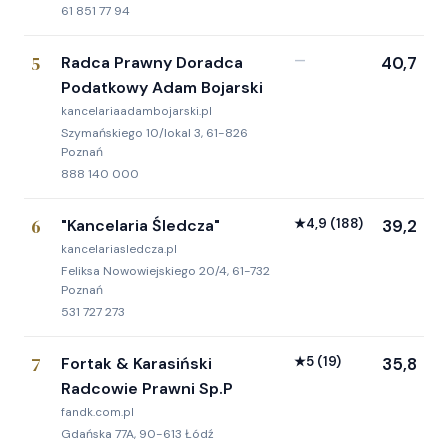
61 851 77 94
5
Radca Prawny Doradca
—
40,7
Podatkowy Adam Bojarski
kancelariaadambojarski.pl
Szymańskiego 10/lokal 3, 61-826
Poznań
888 140 000
6
"Kancelaria Śledcza"
★
4,9
(188)
39,2
kancelariasledcza.pl
Feliksa Nowowiejskiego 20/4, 61-732
Poznań
531 727 273
7
Fortak & Karasiński
★
5
(19)
35,8
Radcowie Prawni Sp.P
fandk.com.pl
Gdańska 77A, 90-613 Łódź