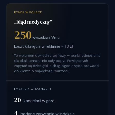
RYNEK W POLSCE
„błąd medyczny"
250
wyszukiwań/mc
koszt kliknięcia w reklamie ≈ 1,3 zł
To wolumen dokładnie tej frazy — punkt odniesienia
dla skali tematu, nie cały popyt. Powiązanych
zapytań są dziesiątki, a długi ogon często prowadzi
do klienta o największej wartości.
LOKALNIE — POZNANIU
20
kancelarii w grze
4
badane zapytania w Indeksie