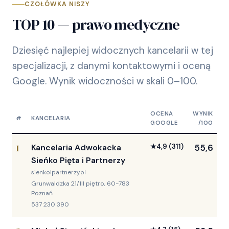
CZOŁÓWKA NISZY
TOP 10 — prawo medyczne
Dziesięć najlepiej widocznych kancelarii w tej
specjalizacji, z danymi kontaktowymi i oceną
Google. Wynik widoczności w skali 0–100.
OCENA
WYNIK
#
KANCELARIA
GOOGLE
/100
1
Kancelaria Adwokacka
★
4,9
(311)
55,6
Sieńko Pięta i Partnerzy
sienkoipartnerzy.pl
Grunwaldzka 21/III piętro, 60-783
Poznań
537 230 390