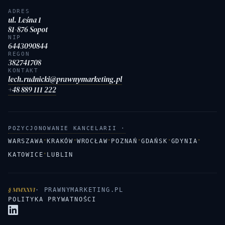
ADRES
ul. Leśna 1
81-876 Sopot
NIP
6443090844
REGON
382741708
KONTAKT
lech.rudnicki@prawnymarketing.pl
+48 889 111 222
POZYCJONOWANIE KANCELARII ·
·
·
·
·
·
·
WARSZAWA
KRAKÓW
WROCŁAW
POZNAŃ
GDAŃSK
GDYNIA
·
KATOWICE
LUBLIN
§ MMXXVI
· PRAWNYMARKETING.PL
POLITYKA PRYWATNOŚCI