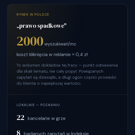
RYNEK W POLSCE
„prawo spadkowe"
2000
wyszukiwań/mc
koszt kliknięcia w reklamie ≈ 0,4 zł
To wolumen dokładnie tej frazy — punkt odniesienia
dla skali tematu, nie cały popyt. Powiązanych
zapytań są dziesiątki, a długi ogon często prowadzi
do klienta o największej wartości.
LOKALNIE — POZNANIU
22
kancelarie w grze
8
badanych zapytań w Indeksie