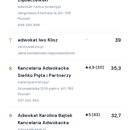
adwokat-radca-prawny.pl
Głogowska 47a/lokal 1a, 60-738
Poznań
696 293 998
7
adwokat Iwo Klisz
—
39
zachowek.biz.pl
dane kontaktowe niepotwierdzone
8
Kancelaria Adwokacka
★
4,9
(311)
35,3
Sieńko Pięta i Partnerzy
sienkoipartnerzy.pl
Grunwaldzka 21/III piętro, 60-783
Poznań
537 230 390
9
Adwokat Karolina Bajtek
★
5
(63)
32,7
Kancelaria Adwokacka
adwokatbajtek.pl