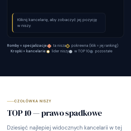
Kliknij kancelarię, aby zobaczyć jej pozycję
w niszy.
Romby = specjalizacje:
ta nisza
pokrewna (klik = jej ranking)
Kropki = kancelarie:
lider niszy
w TOP 10
pozostałe
CZOŁÓWKA NISZY
TOP 10 — prawo spadkowe
Dziesięć najlepiej widocznych kancelarii w tej