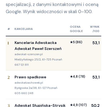
specjalizacji, z danymi kontaktowymi i oceną
Google. Wynik widoczności w skali 0–100.
OCENA
WYNIK
#
KANCELARIA
GOOGLE
/100
1
Kancelaria Adwokacka
★
5
(86)
53,1
Adwokat Paweł Szerszeń
adwokat-szerszen.pl
Mielżyńskiego 25/2, 61-725 Poznań
667 121 811
2
Prawo spadkowe
★
4,8
(78)
53,1
adwokatzachowek.pl
Bydgoska 2a/38, 61-127 Poznań
605 660 248
3
Adwokat Słupińska-Strysik
★
4,9
(107)
50,2