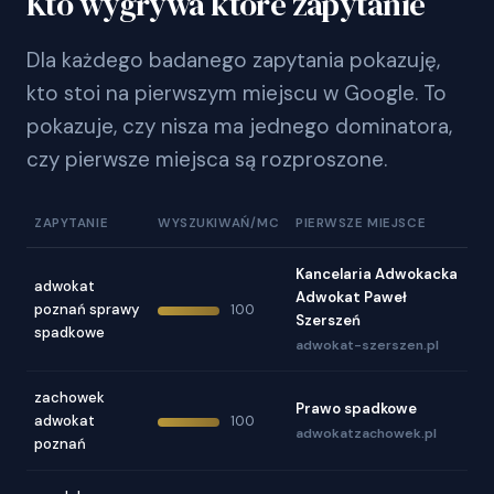
Kto wygrywa które zapytanie
Dla każdego badanego zapytania pokazuję,
kto stoi na pierwszym miejscu w Google. To
pokazuje, czy nisza ma jednego dominatora,
czy pierwsze miejsca są rozproszone.
ZAPYTANIE
WYSZUKIWAŃ/MC
PIERWSZE MIEJSCE
Kancelaria Adwokacka
adwokat
Adwokat Paweł
poznań sprawy
100
Szerszeń
spadkowe
adwokat-szerszen.pl
zachowek
Prawo spadkowe
adwokat
100
adwokatzachowek.pl
poznań