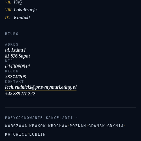
FAQ
VII.
Lokalizacje
VIII.
Kontakt
IX.
BIURO
ADRES
ul. Leśna 1
81-876 Sopot
NIP
6443090844
REGON
382741708
KONTAKT
lech.rudnicki@prawnymarketing.pl
+48 889 111 222
POZYCJONOWANIE KANCELARII ·
·
·
·
·
·
·
WARSZAWA
KRAKÓW
WROCŁAW
POZNAŃ
GDAŃSK
GDYNIA
·
KATOWICE
LUBLIN