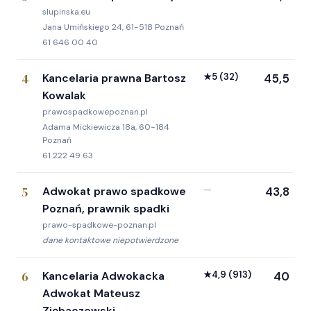
slupinska.eu
Jana Umińskiego 24, 61-518 Poznań
61 646 00 40
4
Kancelaria prawna Bartosz
★
5
(32)
45,5
Kowalak
prawospadkowepoznan.pl
Adama Mickiewicza 18a, 60-184
Poznań
61 222 49 63
5
Adwokat prawo spadkowe
—
43,8
Poznań, prawnik spadki
prawo-spadkowe-poznan.pl
dane kontaktowe niepotwierdzone
6
Kancelaria Adwokacka
★
4,9
(913)
40
Adwokat Mateusz
Ziębaczewski