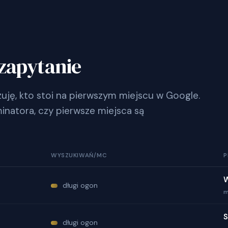
zapytanie
ję, kto stoi na pierwszym miejscu w Google.
inatora, czy pierwsze miejsca są
WYSZUKIWAŃ/MC
P
długi ogon
m
S
długi ogon