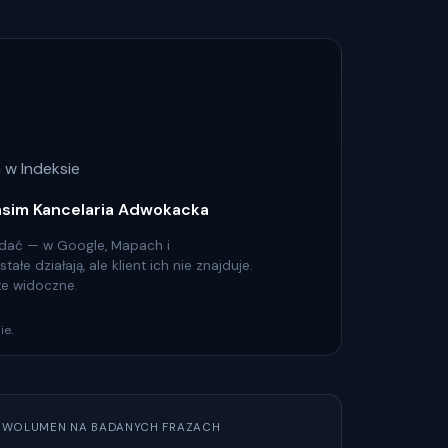
 w Indeksie
asim Kancelaria Adwokacka
 widać — w Google, Mapach i
łe działają, ale klient ich nie znajduje.
 te widoczne.
ie.
WOLUMEN NA BADANYCH FRAZACH