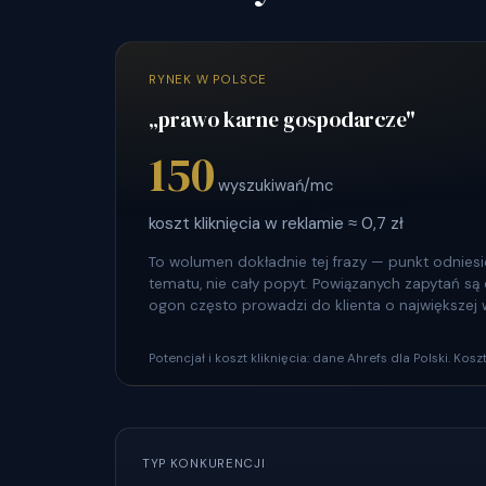
RYNEK W POLSCE
„prawo karne gospodarcze"
150
wyszukiwań/mc
koszt kliknięcia w reklamie ≈ 0,7 zł
To wolumen dokładnie tej frazy — punkt odniesie
tematu, nie cały popyt. Powiązanych zapytań są dz
ogon często prowadzi do klienta o największej 
Potencjał i koszt kliknięcia: dane Ahrefs dla Polski. Ko
TYP KONKURENCJI