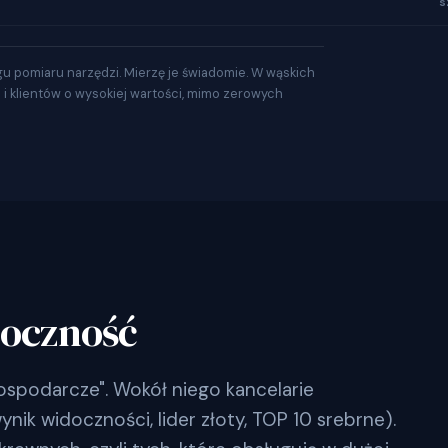
s
gu pomiaru narzędzi. Mierzę je świadomie. W wąskich
a i klientów o wysokiej wartości, mimo zerowych
doczność
ospodarcze". Wokół niego kancelarie
ik widoczności, lider złoty, TOP 10 srebrne).