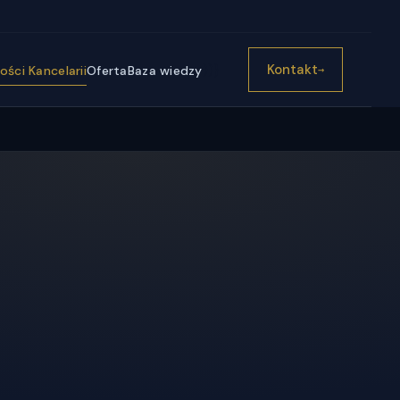
))}
Kontakt
ści Kancelarii
Oferta
Baza wiedzy
→