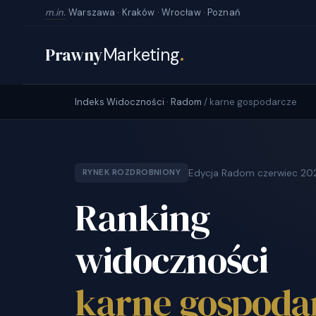
m.in.
Warszawa · Kraków · Wrocław · Poznań
Prawny
Marketing
.
Indeks Widoczności · Radom
/ karne gospodarcze
Edycja Radom czerwiec 20
RYNEK ROZDROBNIONY
Ranking
widoczności
karne gospoda