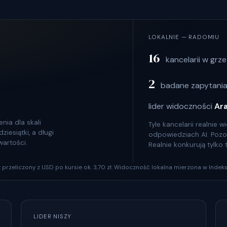
LOKALNIE — RADOMIU
16
kancelarii w grze
2
badane zapytania
lider widoczności
Ar
nia dla skali
Tyle kancelarii realnie
iesiątki, a długi
odpowiedziach AI. Pozosta
wartości.
Realnie konkurują tylko
szt przeliczony z USD po kursie ok. 3,70 zł. Widoczność lokalna mierzona w Indeks
LIDER NISZY