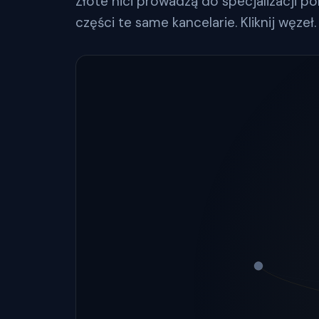
Złote nici prowadzą do specjalizacji po
części te same kancelarie. Kliknij węzeł.