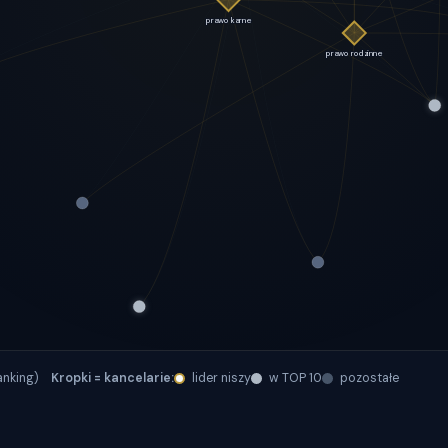
ranking)
Kropki = kancelarie:
lider niszy
w TOP 10
pozostałe