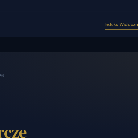
Indeks Widoczno
26
rcze