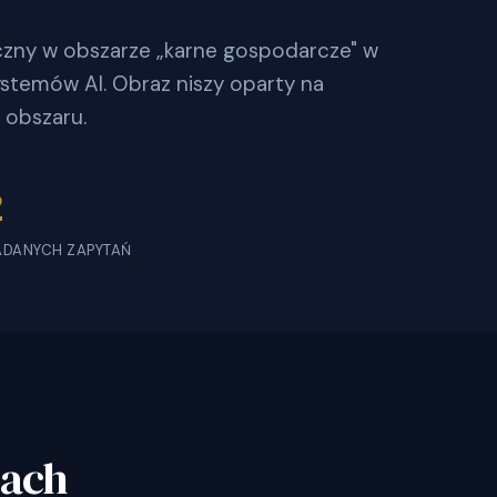
oczny w obszarze „karne gospodarcze" w
stemów AI. Obraz niszy oparty na
 obszaru.
2
ADANYCH ZAPYTAŃ
bach