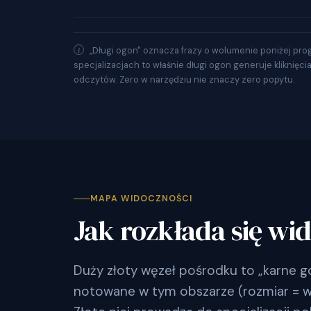
„Długi ogon" oznacza frazy o wolumenie poniżej pro
specjalizacjach to właśnie długi ogon generuje kliknięci
odczytów. Zero w narzędziu nie znaczy zero popytu.
MAPA WIDOCZNOŚCI
Jak rozkłada się wi
Duży złoty węzeł pośrodku to „karne g
notowane w tym obszarze (rozmiar = wyn