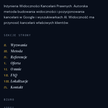
Inżynieria Widoczności Kancelarii Prawnych. Autorska
metoda budowania widoczności i pozycjonowania
kancelarii w Google i wyszukiwarkach AI. Widoczność ma
przynosić kancelarii właściwych klientów.
SEKCJE STRONY
Wyzwania
II.
Metoda
III.
Referencje
IV.
Oferta
V.
O mnie
VI.
FAQ
VII.
Lokalizacje
VIII.
Kontakt
IX.
BIURO
ADRES