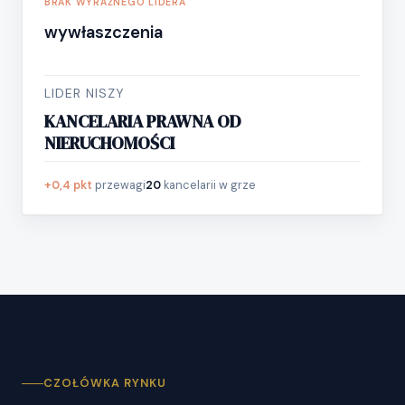
BRAK WYRAŹNEGO LIDERA
wywłaszczenia
LIDER NISZY
KANCELARIA PRAWNA OD
NIERUCHOMOŚCI
+0,4 pkt
przewagi
20
kancelarii w grze
CZOŁÓWKA RYNKU