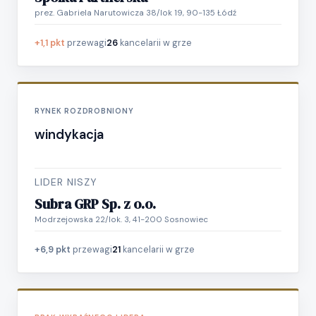
prez. Gabriela Narutowicza 38/lok 19, 90-135 Łódź
+1,1 pkt
przewagi
26
kancelarii w grze
RYNEK ROZDROBNIONY
windykacja
LIDER NISZY
Subra GRP Sp. z o.o.
Modrzejowska 22/lok. 3, 41-200 Sosnowiec
+6,9 pkt
przewagi
21
kancelarii w grze