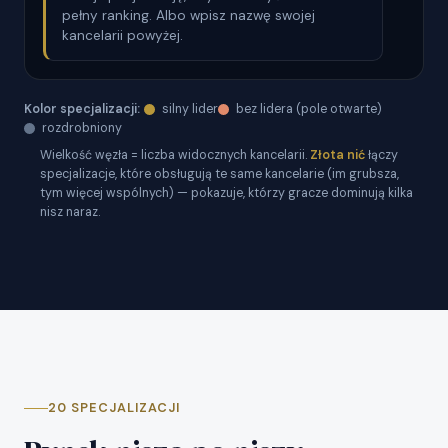
pełny ranking. Albo wpisz nazwę swojej
kancelarii powyżej.
Kolor specjalizacji:
silny lider
bez lidera (pole otwarte)
rozdrobniony
Wielkość węzła = liczba widocznych kancelarii.
Złota nić
łączy
specjalizacje, które obsługują te same kancelarie (im grubsza,
tym więcej wspólnych) — pokazuje, którzy gracze dominują kilka
nisz naraz.
20 SPECJALIZACJI