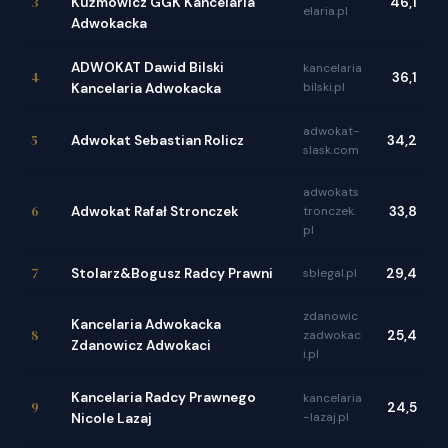
3
Kuźmowicz GGK Kancelaria
46,1
elaria.pl
Adwokacka
ADWOKAT Dawid Bilski
kancelaria
4
36,1
bilski.pl
Kancelaria Adwokacka
adwokat-
5
Adwokat Sebastian Rolicz
34,2
slask.com
adwokats
6
Adwokat Rafał Stronczek
tronczek.
33,8
pl
7
Stolarz&Bogusz Radcy Prawni
sblegal.pl
29,4
zdanowic
Kancelaria Adwokacka
8
zadwokac
25,4
Zdanowicz Adwokaci
i.pl
Kancelaria Radcy Prawnego
kancelaria
9
24,5
-lazaj.pl
Nicole Lazaj