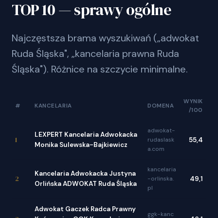
TOP 10 — sprawy ogólne
Najczęstsza brama wyszukiwań („adwokat
Ruda Śląska", „kancelaria prawna Ruda
Śląska"). Różnice na szczycie minimalne.
WYNIK
#
KANCELARIA
DOMENA
/100
adwokat-
LEXPERT Kancelaria Adwokacka
1
rudaslask
55,4
Monika Sulewska-Bajkiewicz
a.com
kancelaria
Kancelaria Adwokacka Justyna
2
-orlinska.
49,1
Orlińska ADWOKAT Ruda Śląska
pl
Adwokat Gaczek Radca Prawny
ggk-kanc