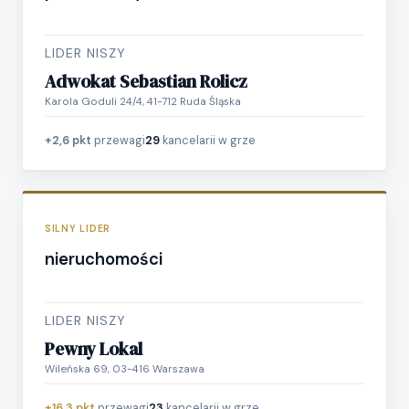
LIDER NISZY
Adwokat Sebastian Rolicz
Karola Goduli 24/4, 41-712 Ruda Śląska
+2,6 pkt
przewagi
29
kancelarii w grze
SILNY LIDER
nieruchomości
LIDER NISZY
Pewny Lokal
Wileńska 69, 03-416 Warszawa
+16,3 pkt
przewagi
23
kancelarii w grze