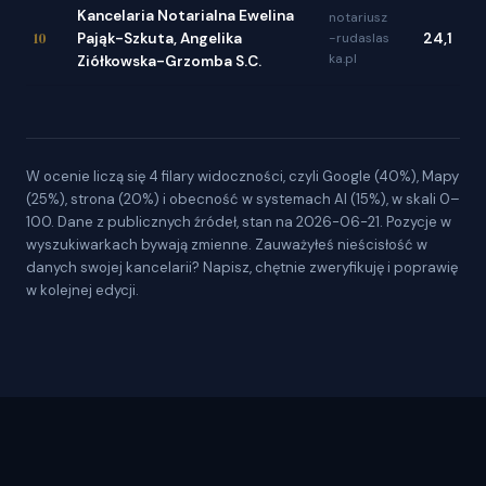
Kancelaria Notarialna Ewelina
notariusz
10
Pająk-Szkuta, Angelika
-rudaslas
24,1
ka.pl
Ziółkowska-Grzomba S.C.
W ocenie liczą się 4 filary widoczności, czyli Google (40%), Mapy
(25%), strona (20%) i obecność w systemach AI (15%), w skali 0–
100. Dane z publicznych źródeł, stan na 2026-06-21. Pozycje w
wyszukiwarkach bywają zmienne. Zauważyłeś nieścisłość w
danych swojej kancelarii? Napisz, chętnie zweryfikuję i poprawię
w kolejnej edycji.