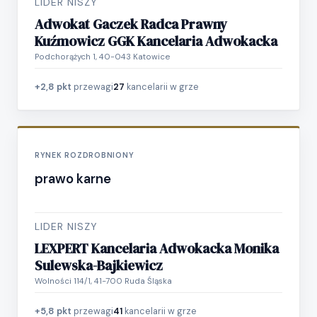
LIDER NISZY
Adwokat Gaczek Radca Prawny
Kuźmowicz GGK Kancelaria Adwokacka
Podchorążych 1, 40-043 Katowice
+2,8 pkt
przewagi
27
kancelarii w grze
RYNEK ROZDROBNIONY
prawo karne
LIDER NISZY
LEXPERT Kancelaria Adwokacka Monika
Sulewska-Bajkiewicz
Wolności 114/1, 41-700 Ruda Śląska
+5,8 pkt
przewagi
41
kancelarii w grze