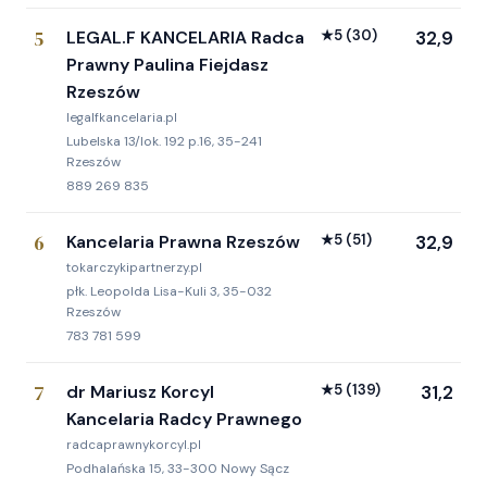
5
LEGAL.F KANCELARIA Radca
★
5
(30)
32,9
Prawny Paulina Fiejdasz
Rzeszów
legalfkancelaria.pl
Lubelska 13/lok. 192 p.16, 35-241
Rzeszów
889 269 835
6
Kancelaria Prawna Rzeszów
★
5
(51)
32,9
tokarczykipartnerzy.pl
płk. Leopolda Lisa-Kuli 3, 35-032
Rzeszów
783 781 599
7
dr Mariusz Korcyl
★
5
(139)
31,2
Kancelaria Radcy Prawnego
radcaprawnykorcyl.pl
Podhalańska 15, 33-300 Nowy Sącz