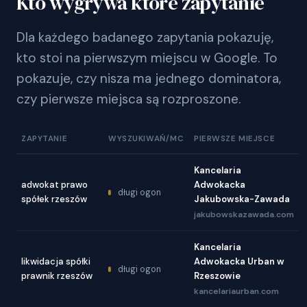
Kto wygrywa które zapytanie
Dla każdego badanego zapytania pokazuję,
kto stoi na pierwszym miejscu w Google. To
pokazuje, czy nisza ma jednego dominatora,
czy pierwsze miejsca są rozproszone.
ZAPYTANIE
WYSZUKIWAŃ/MC
PIERWSZE MIEJSCE
Kancelaria
adwokat prawo
Adwokacka
długi ogon
spółek rzeszów
Jakubowska-Zawada
jakubowskazawada.com
Kancelaria
likwidacja spółki
Adwokacka Urban w
długi ogon
prawnik rzeszów
Rzeszowie
kancelariaurban.com