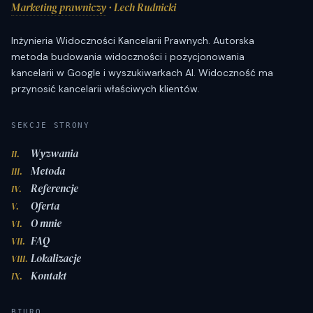
Marketing prawniczy
· Lech Rudnicki
Inżynieria Widoczności Kancelarii Prawnych. Autorska
metoda budowania widoczności i pozycjonowania
kancelarii w Google i wyszukiwarkach AI. Widoczność ma
przynosić kancelarii właściwych klientów.
SEKCJE STRONY
Wyzwania
II.
Metoda
III.
Referencje
IV.
Oferta
V.
O mnie
VI.
FAQ
VII.
Lokalizacje
VIII.
Kontakt
IX.
BIURO