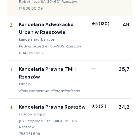
Robotnicza 6A, 35-601 Rzeszów
17 888 60 09
2
Kancelaria Adwokacka
★
5
(130)
49
Urban w Rzeszowie
kancelariaurban.com
Podwisłocze 27/1, 35-309 Rzeszów
884 888 536
3
Kancelaria Prawna TMH
—
35,7
Rzeszów
ktmh.pl
dane kontaktowe niepotwierdzone
4
Kancelaria Prawna Rzeszów
★
5
(51)
34,2
radcowie.org.pl
płk. Leopolda Lisa-Kuli 3, 35-032
Rzeszów
783 781 599