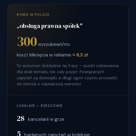
RYNEK W POLSCE
„obsługa prawna spółek"
300
wyszukiwań/mc
koszt kliknięcia w reklamie
≈ 6,3 zł
To wolumen dokładnie tej frazy — punkt odniesienia
dla skali tematu, nie cały popyt. Powiązanych
zapytań są dziesiątki, a długi ogon często prowadzi
do klienta o największej wartości.
LOKALNIE — RZESZOWIE
28
kancelarii w grze
5
badanych zapytań w Indeksie