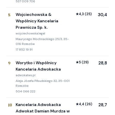
537 009 706
8
Wojciechowska &
★
4,3
(25)
30,4
Wspólnicy Kancelaria
Prawnicza Sp. k.
wojciechowska.legal
Maurycego Mochnackiego 25/3, 35-
016 Rzeszów
17 852 19 91
9
Worytko i Wspólnicy
★
5
(29)
28,8
Kancelaria Adwokacka
adwokatws.pl
Aleja Józefa Piłsudskiego 32, 35-001
Rzeszów
504 066 222
10
Kancelaria Adwokacka
★
4,4
(26)
28,7
Adwokat Damian Murdza w