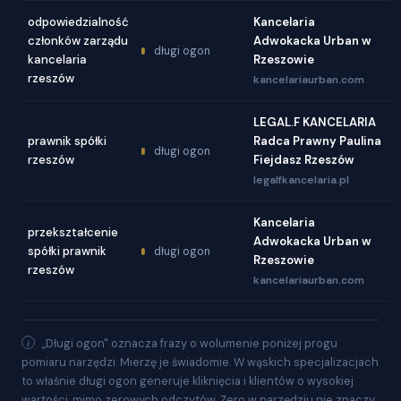
odpowiedzialność
Kancelaria
członków zarządu
Adwokacka Urban w
długi ogon
kancelaria
Rzeszowie
rzeszów
kancelariaurban.com
LEGAL.F KANCELARIA
prawnik spółki
Radca Prawny Paulina
długi ogon
rzeszów
Fiejdasz Rzeszów
legalfkancelaria.pl
Kancelaria
przekształcenie
Adwokacka Urban w
spółki prawnik
długi ogon
Rzeszowie
rzeszów
kancelariaurban.com
„Długi ogon" oznacza frazy o wolumenie poniżej progu
pomiaru narzędzi. Mierzę je świadomie. W wąskich specjalizacjach
to właśnie długi ogon generuje kliknięcia i klientów o wysokiej
wartości, mimo zerowych odczytów. Zero w narzędziu nie znaczy