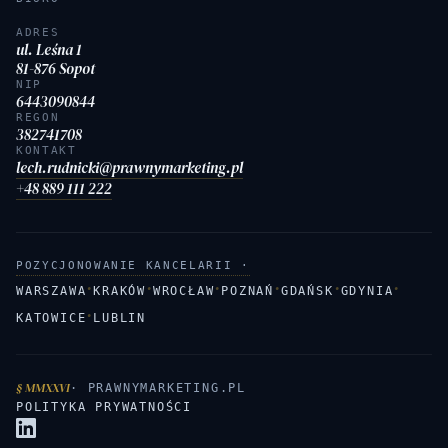
ADRES
ul. Leśna 1
81-876 Sopot
NIP
6443090844
REGON
382741708
KONTAKT
lech.rudnicki@prawnymarketing.pl
+48 889 111 222
POZYCJONOWANIE KANCELARII ·
·
·
·
·
·
·
WARSZAWA
KRAKÓW
WROCŁAW
POZNAŃ
GDAŃSK
GDYNIA
·
KATOWICE
LUBLIN
§ MMXXVI
· PRAWNYMARKETING.PL
POLITYKA PRYWATNOŚCI