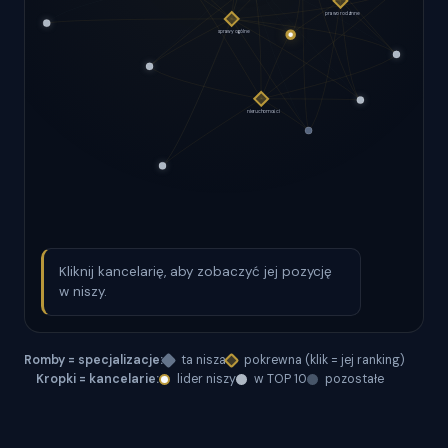
Kliknij kancelarię, aby zobaczyć jej pozycję
w niszy.
Romby = specjalizacje:
ta nisza
pokrewna (klik = jej ranking)
Kropki = kancelarie:
lider niszy
w TOP 10
pozostałe