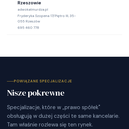
Rzeszowie
adwokatmurdza.pl
Fryderyka Szopena 17/Piętro III, 35-
055 Rzeszów
695 460 778
POWIĄZANE SPECJALIZACJE
Nisze pokrewne
Specjalizacje, które w „prawo spółek"
obsługują w dużej części te same kancelarie.
Tam właśnie rozlewa się ten rynek.