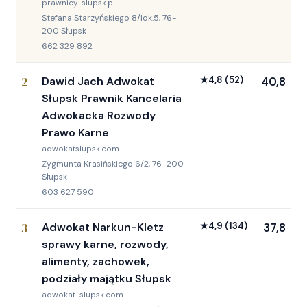
prawnicy-slupsk.pl
Stefana Starzyńskiego 8/lok.5, 76-
200 Słupsk
662 329 892
2
Dawid Jach Adwokat
★
4,8
(52)
40,8
Słupsk Prawnik Kancelaria
Adwokacka Rozwody
Prawo Karne
adwokatslupsk.com
Zygmunta Krasińskiego 6/2, 76-200
Słupsk
603 627 590
3
Adwokat Narkun-Kletz
★
4,9
(134)
37,8
sprawy karne, rozwody,
alimenty, zachowek,
podziały majątku Słupsk
adwokat-slupsk.com