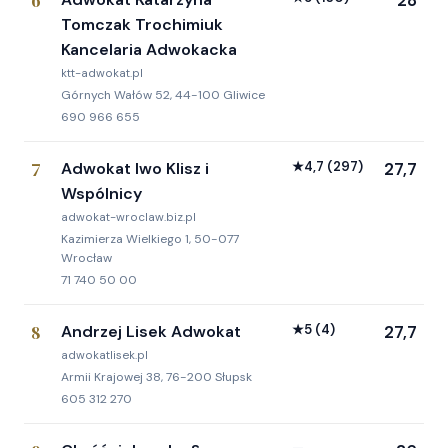
6
Tomczak Trochimiuk
Kancelaria Adwokacka
ktt-adwokat.pl
Górnych Wałów 52, 44-100 Gliwice
690 966 655
7
Adwokat Iwo Klisz i
★
4,7
(297)
27,7
Wspólnicy
adwokat-wroclaw.biz.pl
Kazimierza Wielkiego 1, 50-077
Wrocław
71 740 50 00
8
Andrzej Lisek Adwokat
★
5
(4)
27,7
adwokatlisek.pl
Armii Krajowej 38, 76-200 Słupsk
605 312 270