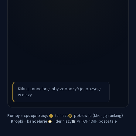
Kliknij kancelarię, aby zobaczyć jej pozycję
w niszy.
Romby = specjalizacje:
ta nisza
pokrewna (klik = jej ranking)
Kropki = kancelarie:
lider niszy
w TOP 10
pozostałe