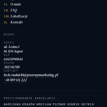
O mnie
VI.
FAQ
VII.
Lokalizacje
VIII.
Kontakt
IX.
BIURO
ADRES
ul. Leśna 1
81-876 Sopot
NIP
6443090844
REGON
382741708
KONTAKT
lech.rudnicki@prawnymarketing.pl
+48 889 111 222
POZYCJONOWANIE KANCELARII ·
·
·
·
·
·
·
WARSZAWA
KRAKÓW
WROCŁAW
POZNAŃ
GDAŃSK
GDYNIA