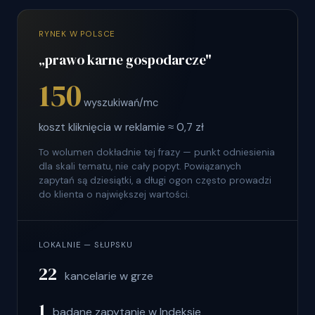
RYNEK W POLSCE
„prawo karne gospodarcze"
150
wyszukiwań/mc
koszt kliknięcia w reklamie ≈ 0,7 zł
To wolumen dokładnie tej frazy — punkt odniesienia
dla skali tematu, nie cały popyt. Powiązanych
zapytań są dziesiątki, a długi ogon często prowadzi
do klienta o największej wartości.
LOKALNIE — SŁUPSKU
22
kancelarie w grze
1
badane zapytanie w Indeksie