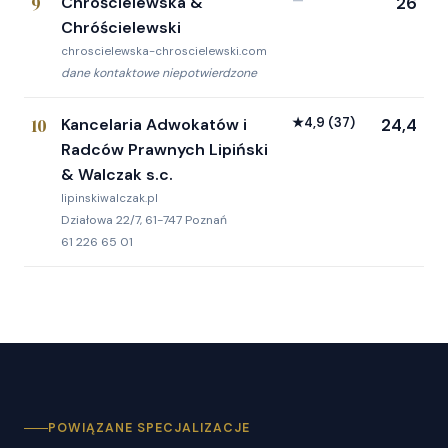
9
Chróścielewska &
—
26
Chróścielewski
chroscielewska-chroscielewski.com
dane kontaktowe niepotwierdzone
10
Kancelaria Adwokatów i
★
4,9
(37)
24,4
Radców Prawnych Lipiński
& Walczak s.c.
lipinskiwalczak.pl
Działowa 22/7, 61-747 Poznań
61 226 65 01
POWIĄZANE SPECJALIZACJE