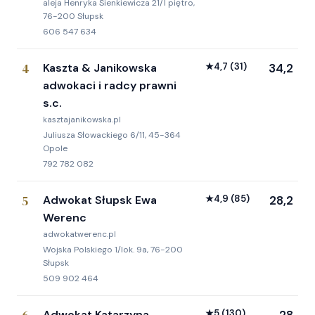
aleja Henryka Sienkiewicza 21/I piętro,
76-200 Słupsk
606 547 634
4
Kaszta & Janikowska
★
4,7
(31)
34,2
adwokaci i radcy prawni
s.c.
kasztajanikowska.pl
Juliusza Słowackiego 6/11, 45-364
Opole
792 782 082
5
Adwokat Słupsk Ewa
★
4,9
(85)
28,2
Werenc
adwokatwerenc.pl
Wojska Polskiego 1/lok. 9a, 76-200
Słupsk
509 902 464
Adwokat Katarzyna
★
5
(130)
28