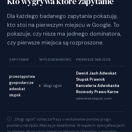
Kto wygrywa które zapytanie
Dla każdego badanego zapytania pokazuję,
kto stoi na pierwszym miejscu w Google. To
pokazuje, czy nisza ma jednego dominatora,
czy pierwsze miejsca są rozproszone.
ZAPYTANIE
WYSZUKIWAŃ/MC
PIERWSZE MIEJSCE
Dawid Jach Adwokat
przestępstwa
Słupsk Prawnik
gospodarcze
Kancelaria Adwokacka
długi ogon
adwokat
Rozwody Prawo Karne
słupsk
adwokatslupsk.com
„Długi ogon" oznacza frazy o wolumenie poniżej progu
pomiaru narzędzi. Mierzę je świadomie. W wąskich specjalizacjach
to właśnie długi ogon generuje kliknięcia i klientów o wysokiej