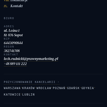
VIII.
Kontakt
IX.
BIURO
ADRES
ul. Leśna 1
81-876 Sopot
NIP
6443090844
REGON
382741708
KONTAKT
lech.rudnicki@prawnymarketing.pl
+48 889 111 222
POZYCJONOWANIE KANCELARII ·
·
·
·
·
·
·
WARSZAWA
KRAKÓW
WROCŁAW
POZNAŃ
GDAŃSK
GDYNIA
·
KATOWICE
LUBLIN