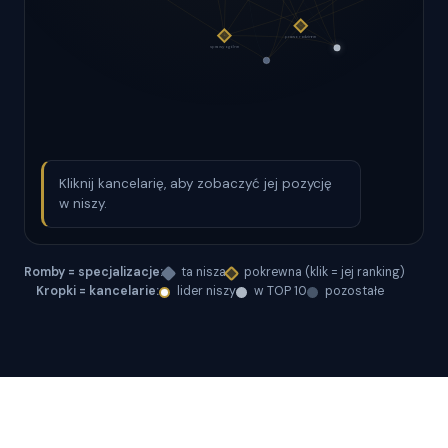
Kliknij kancelarię, aby zobaczyć jej pozycję
w niszy.
Romby = specjalizacje:
ta nisza
pokrewna (klik = jej ranking)
Kropki = kancelarie:
lider niszy
w TOP 10
pozostałe