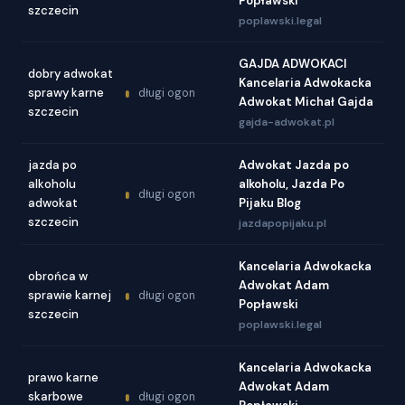
Popławski
szczecin
poplawski.legal
GAJDA ADWOKACI
dobry adwokat
Kancelaria Adwokacka
sprawy karne
długi ogon
Adwokat Michał Gajda
szczecin
gajda-adwokat.pl
jazda po
Adwokat Jazda po
alkoholu
alkoholu, Jazda Po
długi ogon
adwokat
Pijaku Blog
szczecin
jazdapopijaku.pl
Kancelaria Adwokacka
obrońca w
Adwokat Adam
sprawie karnej
długi ogon
Popławski
szczecin
poplawski.legal
Kancelaria Adwokacka
prawo karne
Adwokat Adam
skarbowe
długi ogon