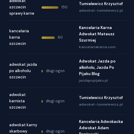
adwokat
Tumielewicz Krzysztof
szczecin
150
adwokat-tumielewicz.pl
sprawy karne
Kancelaria Karna
kancelaria
Adwokat Mateusz
karna
60
Szurmiej
szczecin
kancelariakarna.com
Adwokat Jazda po
adwokat jazda
alkoholu, Jazda Po
po alkoholu
długi ogon
Pijaku Blog
szczecin
jazdapopijaku.pl
adwokat
Tumielewicz Krzysztof
karnista
długi ogon
adwokat-tumielewicz.pl
szczecin
Kancelaria Adwokacka
adwokat karny
Adwokat Adam
skarbowy
długi ogon