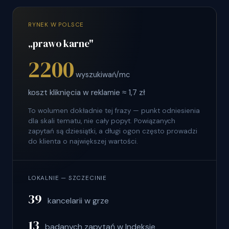
RYNEK W POLSCE
„prawo karne"
2200
wyszukiwań/mc
koszt kliknięcia w reklamie ≈ 1,7 zł
To wolumen dokładnie tej frazy — punkt odniesienia
dla skali tematu, nie cały popyt. Powiązanych
zapytań są dziesiątki, a długi ogon często prowadzi
do klienta o największej wartości.
LOKALNIE — SZCZECINIE
39
kancelarii w grze
13
badanych zapytań w Indeksie