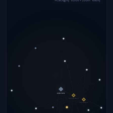
Przeciągnij · scroll = zoom · kliknij