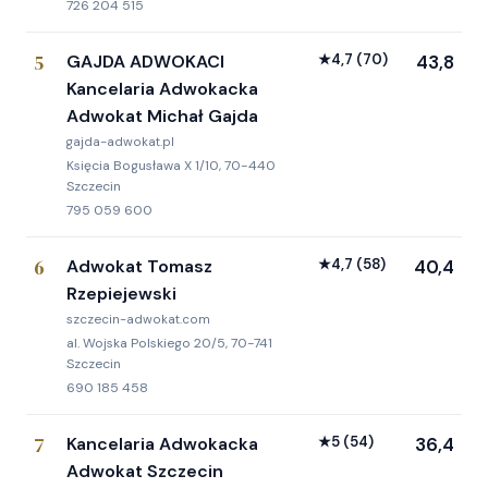
726 204 515
5
GAJDA ADWOKACI
★
4,7
(70)
43,8
Kancelaria Adwokacka
Adwokat Michał Gajda
gajda-adwokat.pl
Księcia Bogusława X 1/10, 70-440
Szczecin
795 059 600
6
Adwokat Tomasz
★
4,7
(58)
40,4
Rzepiejewski
szczecin-adwokat.com
al. Wojska Polskiego 20/5, 70-741
Szczecin
690 185 458
7
Kancelaria Adwokacka
★
5
(54)
36,4
Adwokat Szczecin