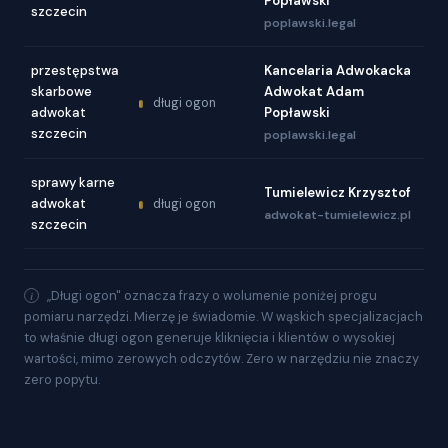
Popławski
szczecin
poplawski.legal
przestępstwa
Kancelaria Adwokacka
skarbowe
Adwokat Adam
długi ogon
adwokat
Popławski
szczecin
poplawski.legal
sprawy karne
Tumielewicz Krzysztof
adwokat
długi ogon
adwokat-tumielewicz.pl
szczecin
„Długi ogon" oznacza frazy o wolumenie poniżej progu
pomiaru narzędzi. Mierzę je świadomie. W wąskich specjalizacjach
to właśnie długi ogon generuje kliknięcia i klientów o wysokiej
wartości, mimo zerowych odczytów. Zero w narzędziu nie znaczy
zero popytu.