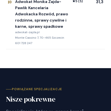
10
Adwokat Monika Zajda-
★
5
(5)
31,3
Pawlik Kancelaria
Adwokacka Rozwód, prawo
rodzinne, sprawy cywilne i
karne, sprawy spadkowe
adwokat-zajda.pl
Monte Cassino 7, 70-465 Szczecin
601 728 247
POWIĄZANE SPECJALIZACJE
Nisze pokrewne