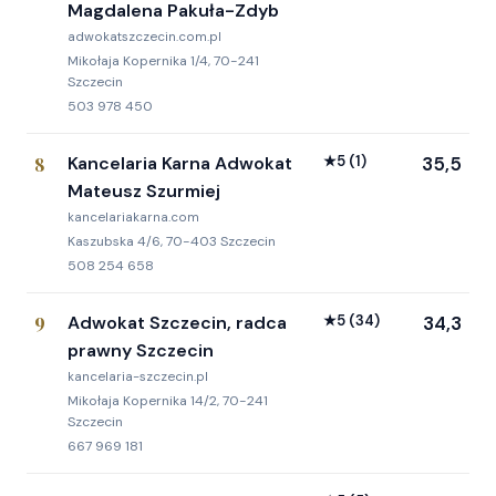
Magdalena Pakuła-Zdyb
adwokatszczecin.com.pl
Mikołaja Kopernika 1/4, 70-241
Szczecin
503 978 450
8
Kancelaria Karna Adwokat
★
5
(1)
35,5
Mateusz Szurmiej
kancelariakarna.com
Kaszubska 4/6, 70-403 Szczecin
508 254 658
9
Adwokat Szczecin, radca
★
5
(34)
34,3
prawny Szczecin
kancelaria-szczecin.pl
Mikołaja Kopernika 14/2, 70-241
Szczecin
667 969 181