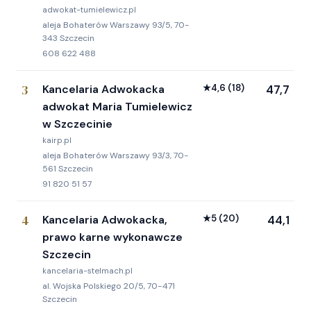
adwokat-tumielewicz.pl
aleja Bohaterów Warszawy 93/5, 70-
343 Szczecin
608 622 488
3
Kancelaria Adwokacka
★
4,6
(18)
47,7
adwokat Maria Tumielewicz
w Szczecinie
kairp.pl
aleja Bohaterów Warszawy 93/3, 70-
561 Szczecin
91 820 51 57
4
Kancelaria Adwokacka,
★
5
(20)
44,1
prawo karne wykonawcze
Szczecin
kancelaria-stelmach.pl
al. Wojska Polskiego 20/5, 70-471
Szczecin