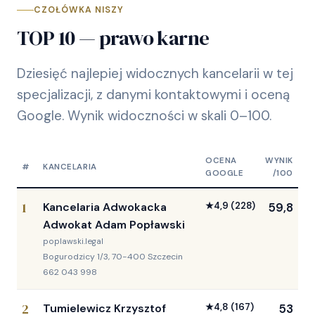
CZOŁÓWKA NISZY
TOP 10 — prawo karne
Dziesięć najlepiej widocznych kancelarii w tej
specjalizacji, z danymi kontaktowymi i oceną
Google. Wynik widoczności w skali 0–100.
OCENA
WYNIK
#
KANCELARIA
GOOGLE
/100
1
Kancelaria Adwokacka
★
4,9
(228)
59,8
Adwokat Adam Popławski
poplawski.legal
Bogurodzicy 1/3, 70-400 Szczecin
662 043 998
2
Tumielewicz Krzysztof
★
4,8
(167)
53