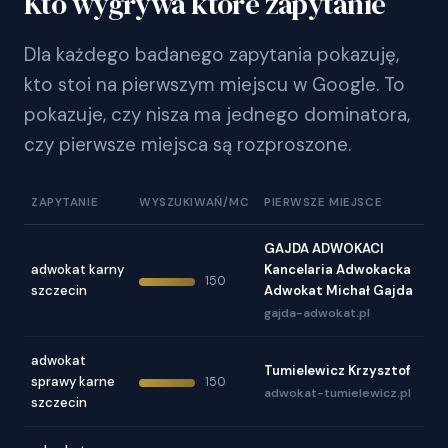
Kto wygrywa które zapytanie
Dla każdego badanego zapytania pokazuję,
kto stoi na pierwszym miejscu w Google. To
pokazuje, czy nisza ma jednego dominatora,
czy pierwsze miejsca są rozproszone.
ZAPYTANIE
WYSZUKIWAŃ/MC
PIERWSZE MIEJSCE
GAJDA ADWOKACI
adwokat karny
Kancelaria Adwokacka
150
szczecin
Adwokat Michał Gajda
gajda-adwokat.pl
adwokat
Tumielewicz Krzysztof
sprawy karne
150
adwokat-tumielewicz.pl
szczecin