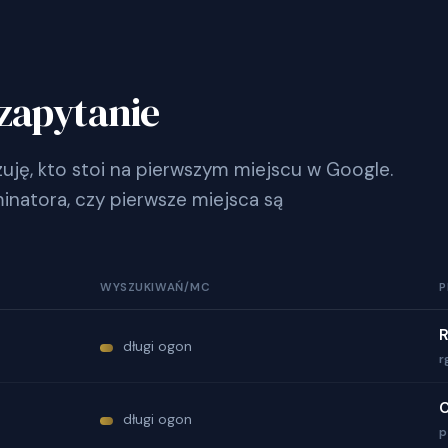
zapytanie
ję, kto stoi na pierwszym miejscu w Google.
inatora, czy pierwsze miejsca są
WYSZUKIWAŃ/MC
P
R
długi ogon
r
C
długi ogon
p