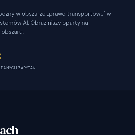
idoczny w obszarze „prawo transportowe" w
stemów AI. Obraz niszy oparty na
 obszaru.
3
ADANYCH ZAPYTAŃ
bach