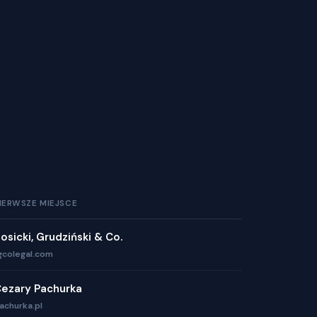
IERWSZE MIEJSCE
osicki, Grudziński & Co.
gcolegal.com
ezary Pachurka
achurka.pl