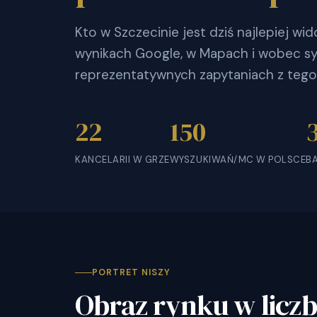
Kto w Szczecinie jest dziś najlepiej w
wynikach Google, w Mapach i wobec sy
reprezentatywnych zapytaniach z tego
22
150
KANCELARII W GRZE
WYSZUKIWAŃ/MC W POLSCE
B
PORTRET NISZY
Obraz rynku w licz