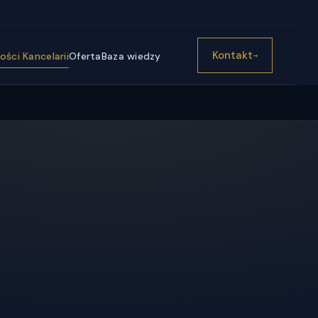
))}
Kontakt
ści Kancelarii
Oferta
Baza wiedzy
→