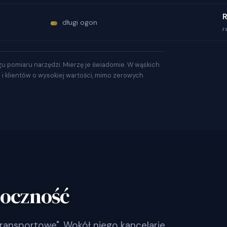
R
długi ogon
r
gu pomiaru narzędzi. Mierzę je świadomie. W wąskich
a i klientów o wysokiej wartości, mimo zerowych
doczność
ransportowe". Wokół niego kancelarie