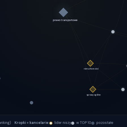
ranking)
Kropki = kancelarie:
lider niszy
w TOP 10
pozostałe