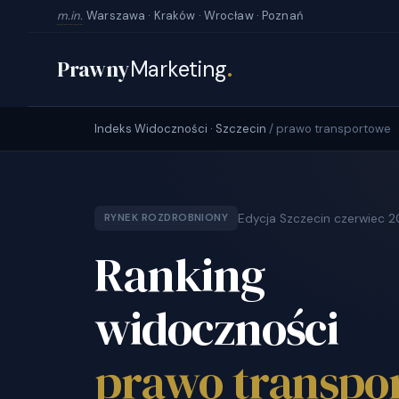
m.in.
Warszawa · Kraków · Wrocław · Poznań
Prawny
Marketing
.
Indeks Widoczności · Szczecin
/ prawo transportowe
Edycja Szczecin czerwiec 
RYNEK ROZDROBNIONY
Ranking
widoczności
prawo transpo