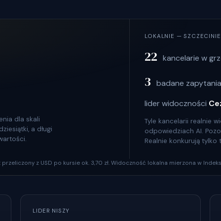
LOKALNIE — SZCZECINIE
22
kancelarie w gr
3
badane zapytania
lider widoczności
Ce
nia dla skali
Tyle kancelarii realnie
iesiątki, a długi
odpowiedziach AI. Pozosta
wartości.
Realnie konkurują tylko
szt przeliczony z USD po kursie ok. 3,70 zł. Widoczność lokalna mierzona w Indeks
LIDER NISZY