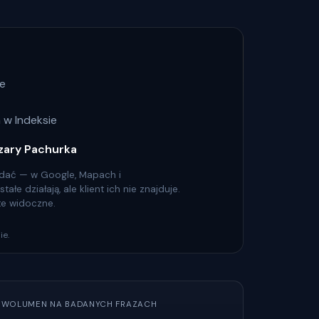
ze
 w Indeksie
zary Pachurka
 widać — w Google, Mapach i
łe działają, ale klient ich nie znajduje.
 te widoczne.
ie.
WOLUMEN NA BADANYCH FRAZACH