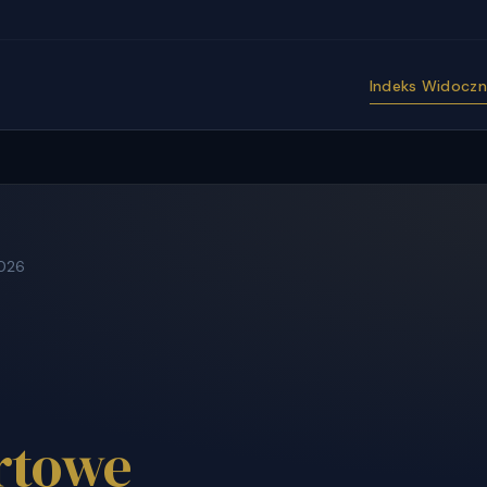
Indeks Widoczno
2026
rtowe