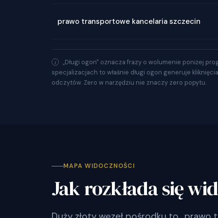
prawo transportowe kancelaria szczecin
„Długi ogon" oznacza frazy o wolumenie poniżej pro
specjalizacjach to właśnie długi ogon generuje kliknięci
odczytów. Zero w narzędziu nie znaczy zero popytu.
MAPA WIDOCZNOŚCI
Jak rozkłada się wi
Duży złoty węzeł pośrodku to „prawo t