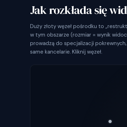
Jak rozkłada się wi
Duży złoty węzeł pośrodku to „restruk
w tym obszarze (rozmiar = wynik widoczn
prowadzą do specjalizacji pokrewnych, 
same kancelarie. Kliknij węzeł.