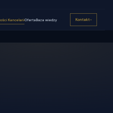
))}
Kontakt
ści Kancelarii
Oferta
Baza wiedzy
→