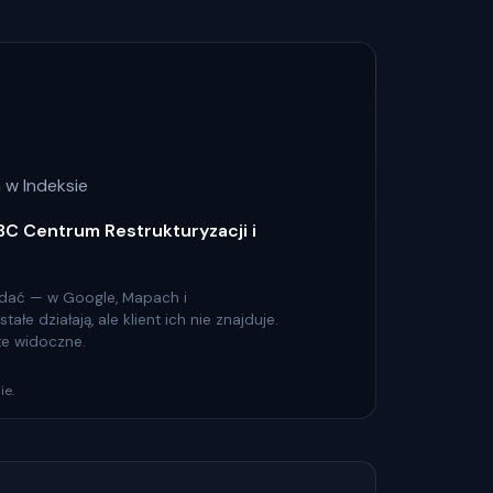
 w Indeksie
BC Centrum Restrukturyzacji i
 widać — w Google, Mapach i
łe działają, ale klient ich nie znajduje.
 te widoczne.
ie.