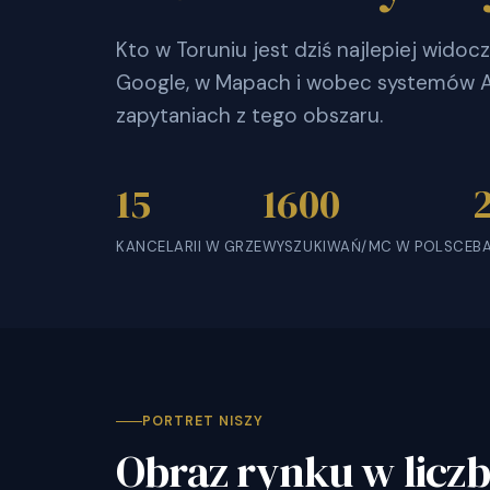
Kto w Toruniu jest dziś najlepiej wido
Google, w Mapach i wobec systemów AI
zapytaniach z tego obszaru.
15
1600
KANCELARII W GRZE
WYSZUKIWAŃ/MC W POLSCE
B
PORTRET NISZY
Obraz rynku w licz