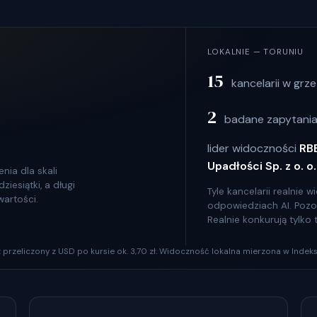
LOKALNIE — TORUNIU
15
kancelarii w grze
2
badane zapytania
lider widoczności
RB
Upadłości Sp. z o. o.
nia dla skali
iesiątki, a długi
Tyle kancelarii realnie
wartości.
odpowiedziach AI. Pozosta
Realnie konkurują tylko
szt przeliczony z USD po kursie ok. 3,70 zł. Widoczność lokalna mierzona w Indeks