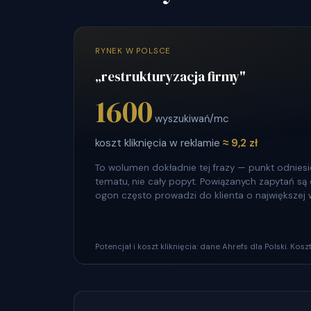
RYNEK W POLSCE
„restrukturyzacja firmy"
1600
wyszukiwań/mc
koszt kliknięcia w reklamie
≈ 9,2 zł
To wolumen dokładnie tej frazy — punkt odniesie
tematu, nie cały popyt. Powiązanych zapytań są dz
ogon często prowadzi do klienta o największej 
Potencjał i koszt kliknięcia: dane Ahrefs dla Polski. Ko