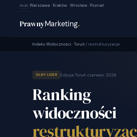
m.in.
Warszawa · Kraków · Wrocław · Poznań
Prawny
Marketing
.
Indeks Widoczności · Toruń
/ restrukturyzacje
Edycja Toruń czerwiec 2026
SILNY LIDER
Ranking
widoczności
restrukturyzac