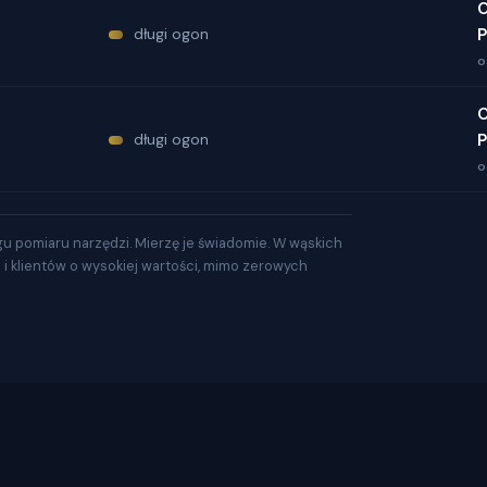
O
długi ogon
P
o
O
długi ogon
P
o
gu pomiaru narzędzi. Mierzę je świadomie. W wąskich
a i klientów o wysokiej wartości, mimo zerowych