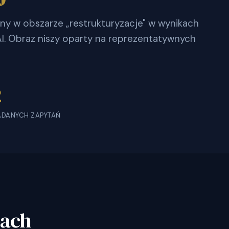
czny w obszarze „restrukturyzacje" w wynikach
. Obraz niszy oparty na reprezentatywnych
2
ADANYCH ZAPYTAŃ
bach