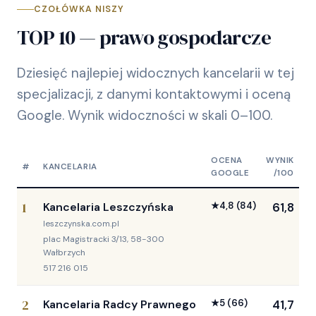
CZOŁÓWKA NISZY
TOP 10 — prawo gospodarcze
Dziesięć najlepiej widocznych kancelarii w tej
specjalizacji, z danymi kontaktowymi i oceną
Google. Wynik widoczności w skali 0–100.
OCENA
WYNIK
#
KANCELARIA
GOOGLE
/100
1
Kancelaria Leszczyńska
★
4,8
(84)
61,8
leszczynska.com.pl
plac Magistracki 3/13, 58-300
Wałbrzych
517 216 015
2
Kancelaria Radcy Prawnego
★
5
(66)
41,7