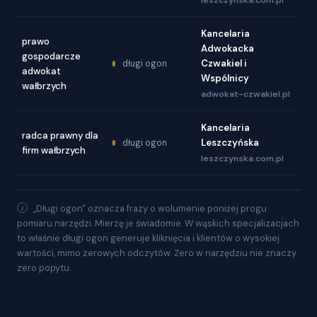
Kancelaria
prawo
Adwokacka
gospodarcze
Czwakiel i
długi ogon
adwokat
Wspólnicy
wałbrzych
adwokat-czwakiel.pl
Kancelaria
radca prawny dla
Leszczyńska
długi ogon
firm wałbrzych
leszczynska.com.pl
„Długi ogon" oznacza frazy o wolumenie poniżej progu
pomiaru narzędzi. Mierzę je świadomie. W wąskich specjalizacjach
to właśnie długi ogon generuje kliknięcia i klientów o wysokiej
wartości, mimo zerowych odczytów. Zero w narzędziu nie znaczy
zero popytu.