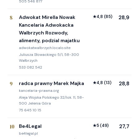
505 546 877
8
Adwokat Mirella Nowak
★
4,8
(85)
28,9
Kancelaria Adwokacka
Walbrzych Rozwody,
alimenty, podzial majatku
adwokatwalbrzych.localo.site
Juliusza Słowackiego 5/1, 58-300
Wałbrzych
533 082 542
9
radca prawny Marek Majka
★
4,8
(13)
28,8
kancelaria-prawna.org
Aleja Wojska Polskiego 32/lok. 11, 58-
500 Jelenia Góra
75 645 10 15
10
Be4Legal
★
5
(49)
27,7
be4legal.pl