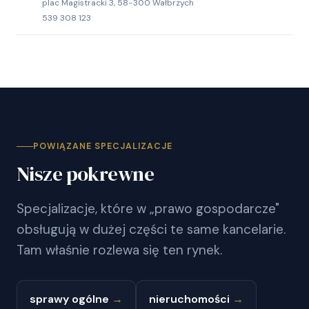
plac Magistracki 3, 58-300 Wałbrzych
539 308 123
POWIĄZANE SPECJALIZACJE
Nisze pokrewne
Specjalizacje, które w „prawo gospodarcze"
obsługują w dużej części te same kancelarie.
Tam właśnie rozlewa się ten rynek.
sprawy ogólne
→
nieruchomości
→