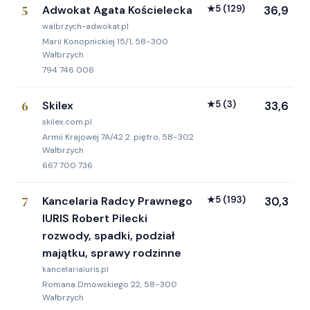
5
Adwokat Agata Kościelecka
★
5
(129)
36,9
walbrzych-adwokat.pl
Marii Konopnickiej 15/1, 58-300
Wałbrzych
794 746 006
6
Skilex
★
5
(3)
33,6
skilex.com.pl
Armii Krajowej 7A/42 2. piętro, 58-302
Wałbrzych
667 700 736
7
Kancelaria Radcy Prawnego
★
5
(193)
30,3
IURIS Robert Pilecki
rozwody, spadki, podział
majątku, sprawy rodzinne
kancelariaiuris.pl
Romana Dmowskiego 22, 58-300
Wałbrzych