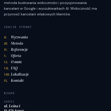
metoda budowania widoczności i pozycjonowania
kancelarii w Google i wyszukiwarkach AI. Widoczność ma
przynosić kancelarii właściwych klientów.
SEKCJE STRONY
Wyzwania
II.
Metoda
III.
Referencje
IV.
Oferta
V.
O mnie
VI.
FAQ
VII.
Lokalizacje
VIII.
Kontakt
IX.
BIURO
ADRES
ul. Leśna 1
81-876 Sopot