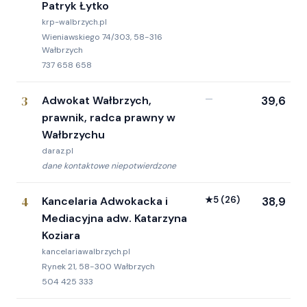
Patryk Łytko
krp-walbrzych.pl
Wieniawskiego 74/303, 58-316
Wałbrzych
737 658 658
3
Adwokat Wałbrzych,
—
39,6
prawnik, radca prawny w
Wałbrzychu
daraz.pl
dane kontaktowe niepotwierdzone
4
Kancelaria Adwokacka i
★
5
(26)
38,9
Mediacyjna adw. Katarzyna
Koziara
kancelariawalbrzych.pl
Rynek 21, 58-300 Wałbrzych
504 425 333