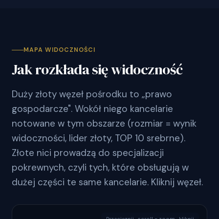
MAPA WIDOCZNOŚCI
Jak rozkłada się widoczność
Duży złoty węzeł pośrodku to „prawo
gospodarcze". Wokół niego kancelarie
notowane w tym obszarze (rozmiar = wynik
widoczności, lider złoty, TOP 10 srebrne).
Złote nici prowadzą do specjalizacji
pokrewnych, czyli tych, które obsługują w
dużej części te same kancelarie. Kliknij węzeł.
Przeciągnij · scroll = zoom · kliknij