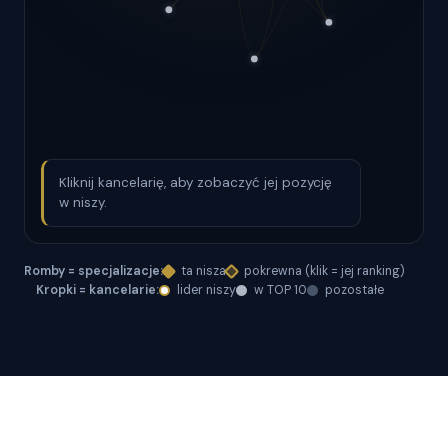
Kliknij kancelarię, aby zobaczyć jej pozycję
w niszy.
Romby = specjalizacje:
ta nisza
pokrewna (klik = jej ranking)
Kropki = kancelarie:
lider niszy
w TOP 10
pozostałe