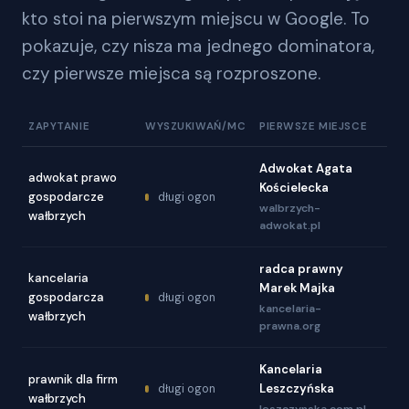
kto stoi na pierwszym miejscu w Google. To
pokazuje, czy nisza ma jednego dominatora,
czy pierwsze miejsca są rozproszone.
ZAPYTANIE
WYSZUKIWAŃ/MC
PIERWSZE MIEJSCE
Adwokat Agata
adwokat prawo
Kościelecka
gospodarcze
długi ogon
walbrzych-
wałbrzych
adwokat.pl
radca prawny
kancelaria
Marek Majka
gospodarcza
długi ogon
kancelaria-
wałbrzych
prawna.org
Kancelaria
prawnik dla firm
Leszczyńska
długi ogon
wałbrzych
leszczynska.com.pl