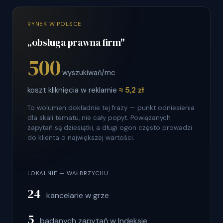
RYNEK W POLSCE
„obsługa prawna firm"
500
wyszukiwań/mc
koszt kliknięcia w reklamie
≈ 5,2 zł
To wolumen dokładnie tej frazy — punkt odniesienia
dla skali tematu, nie cały popyt. Powiązanych
zapytań są dziesiątki, a długi ogon często prowadzi
do klienta o największej wartości.
LOKALNIE — WAŁBRZYCHU
24
kancelarie w grze
5
badanych zapytań w Indeksie