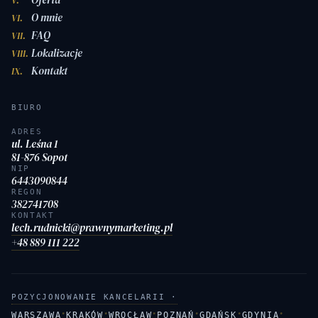
V.
O mnie
VI.
FAQ
VII.
Lokalizacje
VIII.
Kontakt
IX.
BIURO
ADRES
ul. Leśna 1
81-876 Sopot
NIP
6443090844
REGON
382741708
KONTAKT
lech.rudnicki@prawnymarketing.pl
+48 889 111 222
POZYCJONOWANIE KANCELARII ·
·
·
·
·
·
·
WARSZAWA
KRAKÓW
WROCŁAW
POZNAŃ
GDAŃSK
GDYNIA