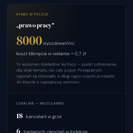
RYNEK W POLSCE
„prawo pracy"
8000
wyszukiwań/mc
koszt kliknięcia w reklamie ≈ 0,7 zł
To wolumen dokładnie tej frazy — punkt odniesienia
dla skali tematu, nie cały popyt. Powiązanych
zapytań są dziesiątki, a długi ogon często prowadzi
do klienta o największej wartości.
LOKALNIE — WŁOCŁAWKU
18
kancelarii w grze
6
badanych zapytań w Indeksie