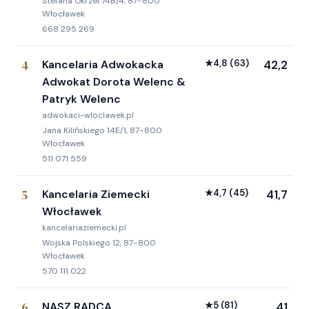
Stefana Okrzei 74B/4, 87-800
Włocławek
668 295 269
4
Kancelaria Adwokacka
★
4,8
(63)
42,2
Adwokat Dorota Welenc &
Patryk Welenc
adwokaci-wloclawek.pl
Jana Kilińskiego 14E/1, 87-800
Włocławek
511 071 559
5
Kancelaria Ziemecki
★
4,7
(45)
41,7
Włocławek
kancelariaziemecki.pl
Wojska Polskiego 12, 87-800
Włocławek
570 111 022
6
NASZ RADCA
★
5
(81)
41