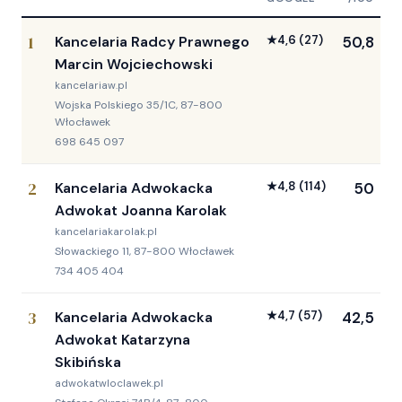
1
Kancelaria Radcy Prawnego
★
4,6
(27)
50,8
Marcin Wojciechowski
kancelariaw.pl
Wojska Polskiego 35/1C, 87-800
Włocławek
698 645 097
2
Kancelaria Adwokacka
★
4,8
(114)
50
Adwokat Joanna Karolak
kancelariakarolak.pl
Słowackiego 11, 87-800 Włocławek
734 405 404
3
Kancelaria Adwokacka
★
4,7
(57)
42,5
Adwokat Katarzyna
Skibińska
adwokatwloclawek.pl