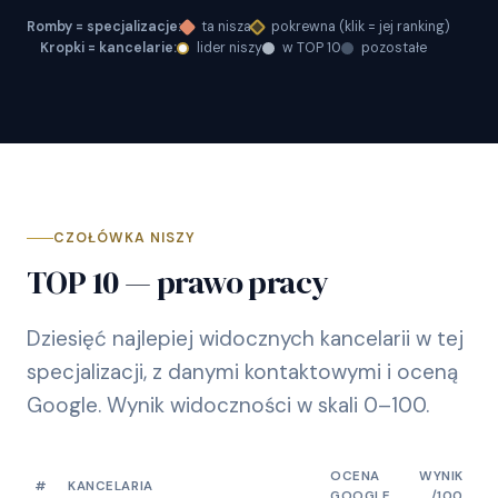
Romby = specjalizacje:
ta nisza
pokrewna (klik = jej ranking)
Kropki = kancelarie:
lider niszy
w TOP 10
pozostałe
CZOŁÓWKA NISZY
TOP 10 — prawo pracy
Dziesięć najlepiej widocznych kancelarii w tej
specjalizacji, z danymi kontaktowymi i oceną
Google. Wynik widoczności w skali 0–100.
OCENA
WYNIK
#
KANCELARIA
GOOGLE
/100