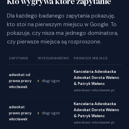
Kto wygrywa które zapytanie
Dla każdego badanego zapytania pokazuję,
kto stoi na pierwszym miejscu w Google. To
pokazuje, czy nisza ma jednego dominatora,
czy pierwsze miejsca są rozproszone.
ZAPYTANIE
WYSZUKIWAŃ/MC
PIERWSZE MIEJSCE
Kancelaria Adwokacka
adwokat od
Adwokat Dorota Welenc
prawa pracy
długi ogon
& Patryk Welenc
włocławek
adwokaci-wloclawek.pl
Kancelaria Adwokacka
adwokat
Adwokat Dorota Welenc
prawo pracy
długi ogon
& Patryk Welenc
włocławek
adwokaci-wloclawek.pl