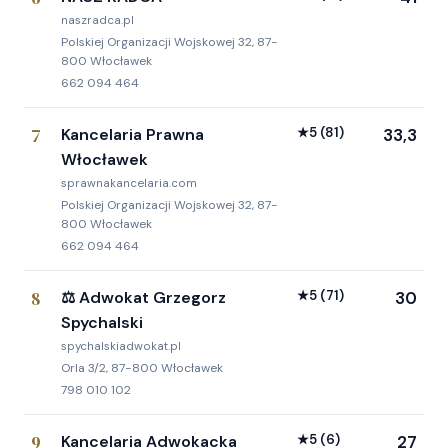
naszradca.pl
Polskiej Organizacji Wojskowej 32, 87-
800 Włocławek
662 094 464
7
Kancelaria Prawna
★
5
(81)
33,3
Włocławek
sprawnakancelaria.com
Polskiej Organizacji Wojskowej 32, 87-
800 Włocławek
662 094 464
8
⚖️ Adwokat Grzegorz
★
5
(71)
30
Spychalski
spychalskiadwokat.pl
Orla 3/2, 87-800 Włocławek
798 010 102
9
Kancelaria Adwokacka
★
5
(6)
27