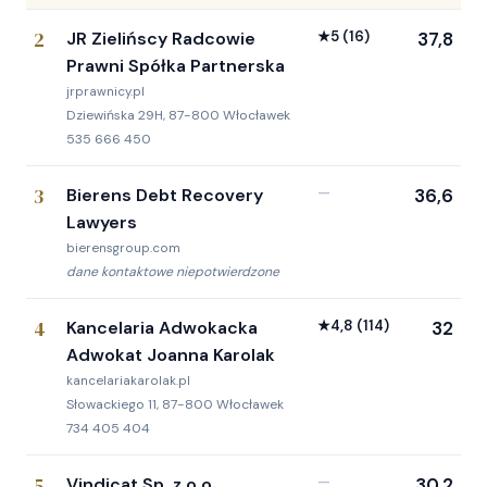
2
JR Zielińscy Radcowie
★
5
(16)
37,8
Prawni Spółka Partnerska
jrprawnicy.pl
Dziewińska 29H, 87-800 Włocławek
535 666 450
3
Bierens Debt Recovery
—
36,6
Lawyers
bierensgroup.com
dane kontaktowe niepotwierdzone
4
Kancelaria Adwokacka
★
4,8
(114)
32
Adwokat Joanna Karolak
kancelariakarolak.pl
Słowackiego 11, 87-800 Włocławek
734 405 404
5
Vindicat Sp. z o.o
—
30,2