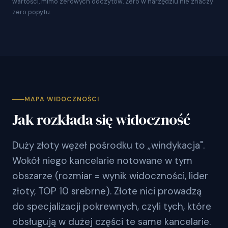
wartości, mimo zerowych odczytów. Zero w narzędziu nie znaczy
zero popytu.
MAPA WIDOCZNOŚCI
Jak rozkłada się widoczność
Duży złoty węzeł pośrodku to „windykacja".
Wokół niego kancelarie notowane w tym
obszarze (rozmiar = wynik widoczności, lider
złoty, TOP 10 srebrne). Złote nici prowadzą
do specjalizacji pokrewnych, czyli tych, które
obsługują w dużej części te same kancelarie.