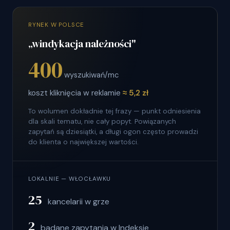
RYNEK W POLSCE
„windykacja należności"
400
wyszukiwań/mc
koszt kliknięcia w reklamie
≈ 5,2 zł
To wolumen dokładnie tej frazy — punkt odniesienia
dla skali tematu, nie cały popyt. Powiązanych
zapytań są dziesiątki, a długi ogon często prowadzi
do klienta o największej wartości.
LOKALNIE — WŁOCŁAWKU
25
kancelarii w grze
2
badane zapytania w Indeksie