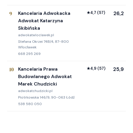
9
Kancelaria Adwokacka
★
4,7
(57)
26,2
Adwokat Katarzyna
Skibińska
adwokatwloclawek.pl
Stefana Okrzei 74B/4, 87-800
Włocławek
668 295 269
10
Kancelaria Prawa
★
4,9
(57)
25,9
Budowlanego Adwokat
Marek Chudzicki
adwokatchudzicki.pl
Piotrkowska 146/9, 90-063 Łódź
538 580 050