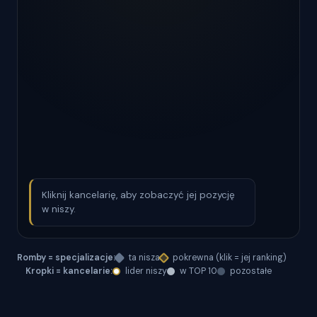
Kliknij kancelarię, aby zobaczyć jej pozycję
w niszy.
Romby = specjalizacje:
ta nisza
pokrewna (klik = jej ranking)
Kropki = kancelarie:
lider niszy
w TOP 10
pozostałe