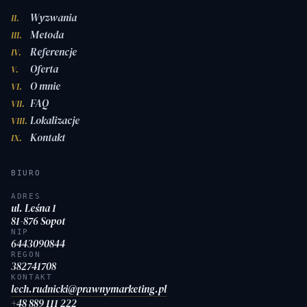
Wyzwania
II.
Metoda
III.
Referencje
IV.
Oferta
V.
O mnie
VI.
FAQ
VII.
Lokalizacje
VIII.
Kontakt
IX.
BIURO
ADRES
ul. Leśna 1
81-876 Sopot
NIP
6443090844
REGON
382741708
KONTAKT
lech.rudnicki@prawnymarketing.pl
+48 889 111 222