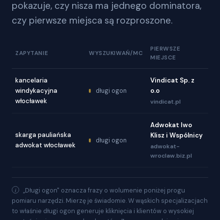
pokazuje, czy nisza ma jednego dominatora,
czy pierwsze miejsca są rozproszone.
PIERWSZE
ZAPYTANIE
WYSZUKIWAŃ/MC
MIEJSCE
kancelaria
Vindicat Sp. z
windykacyjna
o.o
długi ogon
włocławek
vindicat.pl
Adwokat Iwo
skarga pauliańska
Klisz i Wspólnicy
długi ogon
adwokat włocławek
adwokat-
wroclaw.biz.pl
„Długi ogon" oznacza frazy o wolumenie poniżej progu
pomiaru narzędzi. Mierzę je świadomie. W wąskich specjalizacjach
to właśnie długi ogon generuje kliknięcia i klientów o wysokiej