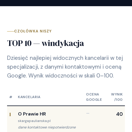
CZOŁÓWKA NISZY
TOP 10 — windykacja
Dziesięć najlepiej widocznych kancelarii w tej
specjalizacji, z danymi kontaktowymi i oceną
Google. Wynik widoczności w skali 0–100.
OCENA
WYNIK
#
KANCELARIA
GOOGLE
/100
1
O Prawie HR
—
40
skargapaulianska.pl
dane kontaktowe niepotwierdzone