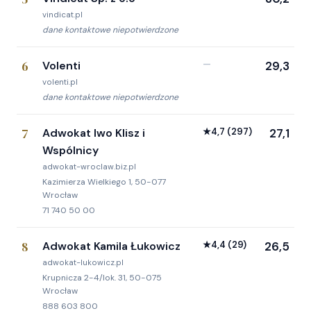
vindicat.pl
dane kontaktowe niepotwierdzone
6
Volenti
—
29,3
volenti.pl
dane kontaktowe niepotwierdzone
7
Adwokat Iwo Klisz i
★
4,7
(297)
27,1
Wspólnicy
adwokat-wroclaw.biz.pl
Kazimierza Wielkiego 1, 50-077
Wrocław
71 740 50 00
8
Adwokat Kamila Łukowicz
★
4,4
(29)
26,5
adwokat-lukowicz.pl
Krupnicza 2-4/lok. 31, 50-075
Wrocław
888 603 800