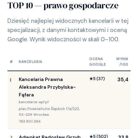
TOP 10 — prawo gospodarcze
Dziesięć najlepiej widocznych kancelarii w tej
specjalizacji, z danymi kontaktowymi i oceną
Google. Wynik widoczności w skali 0–100.
OCENA
WYNIK
#
KANCELARIA
GOOGLE
/100
1
Kancelaria Prawna
★
5
(37)
35,4
Aleksandra Przybylska-
Fąfara
kancelaria-apf.pl
plac Powstańców Śląskich 17a/222,
53-329 Wrocław
783 801 384
2
Adwokat Radosław Grzyb
★
5
(502)
33,8