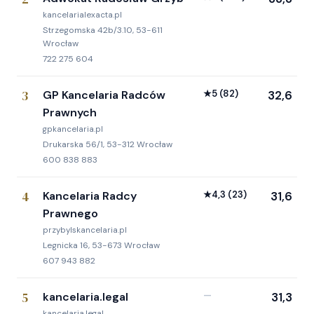
kancelarialexacta.pl
Strzegomska 42b/3.10, 53-611
Wrocław
722 275 604
3
GP Kancelaria Radców
★
5
(82)
32,6
Prawnych
gpkancelaria.pl
Drukarska 56/1, 53-312 Wrocław
600 838 883
4
Kancelaria Radcy
★
4,3
(23)
31,6
Prawnego
przybylskancelaria.pl
Legnicka 16, 53-673 Wrocław
607 943 882
5
kancelaria.legal
—
31,3
kancelaria.legal