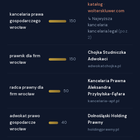
katalog ·
wolterskluwer.com
kancelaria prawa
↳ Najwyższa
gospodarczego
150
kancelaria:
wrocław
kancelaria.legal
(poz.
2)
Chojka Studniczka
prawnik dla firm
Adwokaci
150
wrocław
adwokatchojka.pl
Kancelaria Prawna
radca prawny dla
Aleksandra
50
firm wrocław
Przybylska-Fąfara
kancelaria-apf.pl
adwokat prawo
Dolnośląski Holding
gospodarcze
Prawny
40
wrocław
holdingprawny.pl