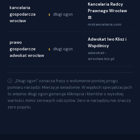
Kancelaria Radcy
kancelaria
Prawnego Wrocław
gospodarcza
długi ogon
⚖️
wrocław
mskancelaria.com
Adwokat Iwo Klisz i
prawo
Wspólnicy
gospodarcze
długi ogon
adwokat-
adwokat wrocław
wroclaw.biz.pl
„Długi ogon" oznacza frazy o wolumenie poniżej progu
pomiaru narzędzi. Mierzę je świadomie. W wąskich specjalizacjach
to właśnie długi ogon generuje kliknięcia i klientów o wysokiej
wartości, mimo zerowych odczytów. Zero w narzędziu nie znaczy
zero popytu.