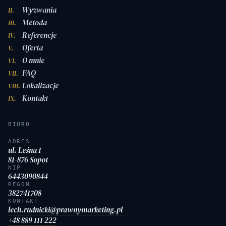
Wyzwania
II.
Metoda
III.
Referencje
IV.
Oferta
V.
O mnie
VI.
FAQ
VII.
Lokalizacje
VIII.
Kontakt
IX.
BIURO
ADRES
ul. Leśna 1
81-876 Sopot
NIP
6443090844
REGON
382741708
KONTAKT
lech.rudnicki@prawnymarketing.pl
+48 889 111 222