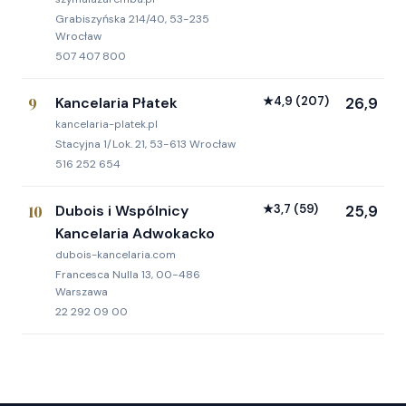
Grabiszyńska 214/40, 53-235
Wrocław
507 407 800
9
Kancelaria Płatek
★
4,9
(207)
26,9
kancelaria-platek.pl
Stacyjna 1/Lok. 21, 53-613 Wrocław
516 252 654
10
Dubois i Wspólnicy
★
3,7
(59)
25,9
Kancelaria Adwokacko
dubois-kancelaria.com
Francesca Nulla 13, 00-486
Warszawa
22 292 09 00