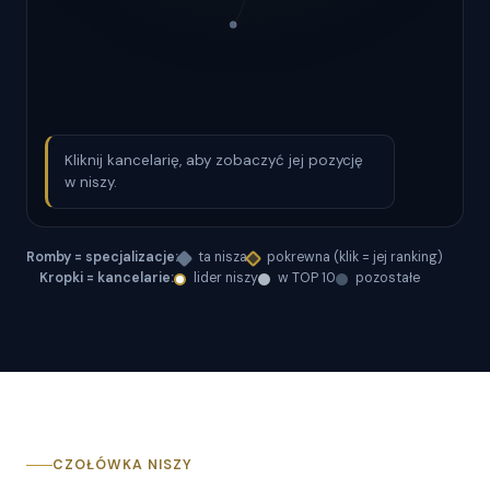
Kliknij kancelarię, aby zobaczyć jej pozycję
w niszy.
Romby = specjalizacje:
ta nisza
pokrewna (klik = jej ranking)
Kropki = kancelarie:
lider niszy
w TOP 10
pozostałe
CZOŁÓWKA NISZY