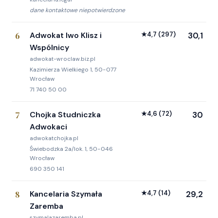
dane kontaktowe niepotwierdzone
6
Adwokat Iwo Klisz i
★
4,7
(297)
30,1
Wspólnicy
adwokat-wroclaw.biz.pl
Kazimierza Wielkiego 1, 50-077
Wrocław
71 740 50 00
7
Chojka Studniczka
★
4,6
(72)
30
Adwokaci
adwokatchojka.pl
Świebodzka 2a/lok. 1, 50-046
Wrocław
690 350 141
8
Kancelaria Szymała
★
4,7
(14)
29,2
Zaremba
szymalazaremba.pl