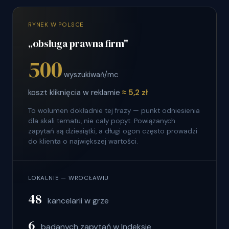
RYNEK W POLSCE
„obsługa prawna firm"
500
wyszukiwań/mc
koszt kliknięcia w reklamie
≈ 5,2 zł
To wolumen dokładnie tej frazy — punkt odniesienia
dla skali tematu, nie cały popyt. Powiązanych
zapytań są dziesiątki, a długi ogon często prowadzi
do klienta o największej wartości.
LOKALNIE — WROCŁAWIU
48
kancelarii w grze
6
badanych zapytań w Indeksie