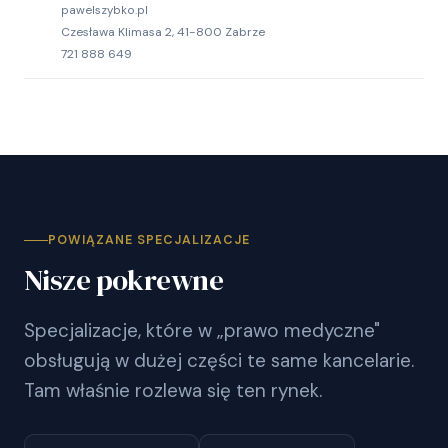
pawelszybko.pl
Czesława Klimasa 2, 41-800 Zabrze
721 888 649
POWIĄZANE SPECJALIZACJE
Nisze pokrewne
Specjalizacje, które w „prawo medyczne"
obsługują w dużej części te same kancelarie.
Tam właśnie rozlewa się ten rynek.