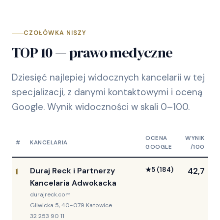
CZOŁÓWKA NISZY
TOP 10 — prawo medyczne
Dziesięć najlepiej widocznych kancelarii w tej
specjalizacji, z danymi kontaktowymi i oceną
Google. Wynik widoczności w skali 0–100.
OCENA
WYNIK
#
KANCELARIA
GOOGLE
/100
1
Duraj Reck i Partnerzy
★
5
(184)
42,7
Kancelaria Adwokacka
durajreck.com
Gliwicka 5, 40-079 Katowice
32 253 90 11