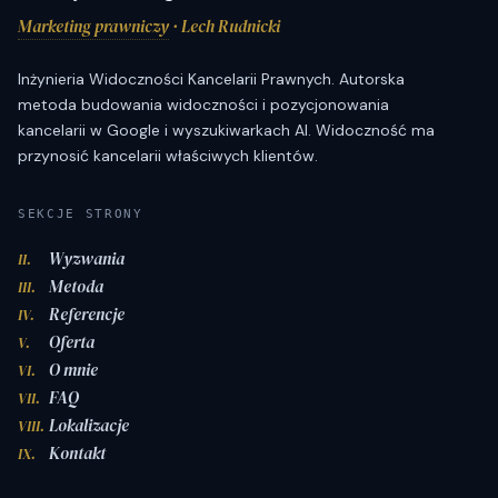
Marketing prawniczy
· Lech Rudnicki
Inżynieria Widoczności Kancelarii Prawnych. Autorska
metoda budowania widoczności i pozycjonowania
kancelarii w Google i wyszukiwarkach AI. Widoczność ma
przynosić kancelarii właściwych klientów.
SEKCJE STRONY
Wyzwania
II.
Metoda
III.
Referencje
IV.
Oferta
V.
O mnie
VI.
FAQ
VII.
Lokalizacje
VIII.
Kontakt
IX.