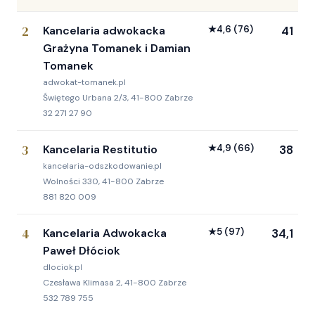
2
Kancelaria adwokacka
★
4,6
(76)
41
Grażyna Tomanek i Damian
Tomanek
adwokat-tomanek.pl
Świętego Urbana 2/3, 41-800 Zabrze
32 271 27 90
3
Kancelaria Restitutio
★
4,9
(66)
38
kancelaria-odszkodowanie.pl
Wolności 330, 41-800 Zabrze
881 820 009
4
Kancelaria Adwokacka
★
5
(97)
34,1
Paweł Dłóciok
dlociok.pl
Czesława Klimasa 2, 41-800 Zabrze
532 789 755