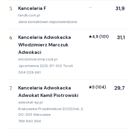
5
Kancelaria F
—
31,9
fandk.com.pl
dane kontaktowe niepotwierdzone
6
Kancelaria Adwokacka
★
4,9
(101)
31,1
Włodzimierz Marczuk
Adwokaci
wlodzimierzmarczuk.pl
Jęczmienna 22/6, 87-100 Toruń
504 029 661
7
Kancelaria Adwokacka
★
5
(104)
29,7
Adwokat Kamil Piotrowski
adwokat-kp.pl
Krakowskie Przedmieście 20/22/lok. 3,
00-325 Warszawa
789 940 934