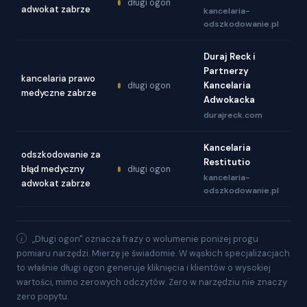
długi ogon
adwokat zabrze
kancelaria-
odszkodowanie.pl
Duraj Reck i
Partnerzy
kancelaria prawo
Kancelaria
długi ogon
medyczne zabrze
Adwokacka
durajreck.com
Kancelaria
odszkodowanie za
Restitutio
błąd medyczny
długi ogon
kancelaria-
adwokat zabrze
odszkodowanie.pl
„Długi ogon" oznacza frazy o wolumenie poniżej progu
pomiaru narzędzi. Mierzę je świadomie. W wąskich specjalizacjach
to właśnie długi ogon generuje kliknięcia i klientów o wysokiej
wartości, mimo zerowych odczytów. Zero w narzędziu nie znaczy
zero popytu.