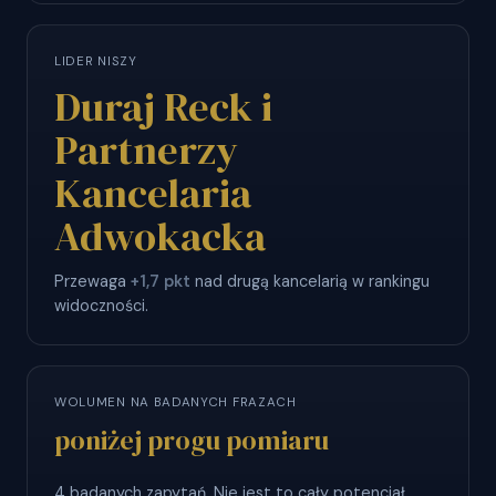
LIDER NISZY
Duraj Reck i
Partnerzy
Kancelaria
Adwokacka
Przewaga
+1,7 pkt
nad drugą kancelarią w rankingu
widoczności.
WOLUMEN NA BADANYCH FRAZACH
poniżej progu pomiaru
4 badanych zapytań. Nie jest to cały potencjał