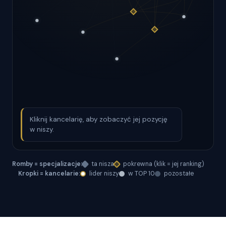
Kliknij kancelarię, aby zobaczyć jej pozycję
w niszy.
Romby = specjalizacje:
ta nisza
pokrewna (klik = jej ranking)
Kropki = kancelarie:
lider niszy
w TOP 10
pozostałe