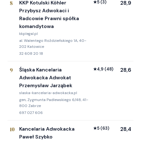
8
KKP Kotulski Köhler
★
5
(3)
28,9
Przybysz Adwokaci i
Radcowie Prawni spółka
komandytowa
kkplegal.pl
al. Walentego Roździeńskiego 1A, 40-
202 Katowice
32 608 20 18
9
Śląska Kancelaria
★
4,9
(48)
28,6
Adwokacka Adwokat
Przemysław Jarząbek
slaska-kancelaria-adwokacka.pl
gen, Zygmunta Padlewskiego 6/48, 41-
800 Zabrze
697 027 606
10
Kancelaria Adwokacka
★
5
(63)
28,4
Paweł Szybko