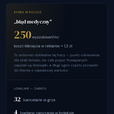
RYNEK W POLSCE
„błąd medyczny"
250
wyszukiwań/mc
koszt kliknięcia w reklamie ≈ 1,3 zł
To wolumen dokładnie tej frazy — punkt odniesienia
dla skali tematu, nie cały popyt. Powiązanych
zapytań są dziesiątki, a długi ogon często prowadzi
do klienta o największej wartości.
LOKALNIE — ZABRZU
32
kancelarie w grze
4
badane zapytania w Indeksie