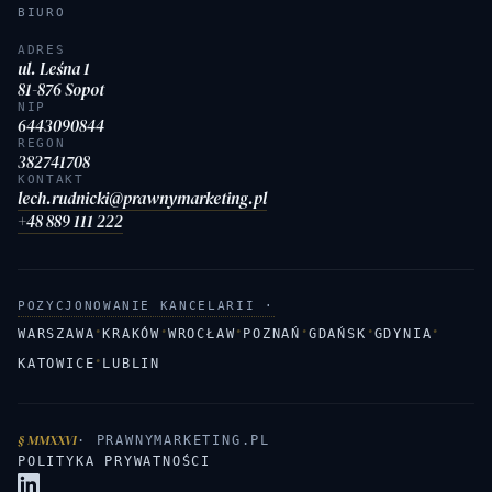
BIURO
ADRES
ul. Leśna 1
81-876 Sopot
NIP
6443090844
REGON
382741708
KONTAKT
lech.rudnicki@prawnymarketing.pl
+48 889 111 222
POZYCJONOWANIE KANCELARII ·
·
·
·
·
·
·
WARSZAWA
KRAKÓW
WROCŁAW
POZNAŃ
GDAŃSK
GDYNIA
·
KATOWICE
LUBLIN
§ MMXXVI
· PRAWNYMARKETING.PL
POLITYKA PRYWATNOŚCI