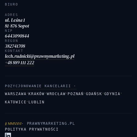
BIURO
ADRES
ul. Leśna 1
81-876 Sopot
NIP
6443090844
REGON
382741708
KONTAKT
lech.rudnicki@prawnymarketing.pl
+48 889 111 222
POZYCJONOWANIE KANCELARII ·
·
·
·
·
·
·
WARSZAWA
KRAKÓW
WROCŁAW
POZNAŃ
GDAŃSK
GDYNIA
·
KATOWICE
LUBLIN
§ MMXXVI
· PRAWNYMARKETING.PL
POLITYKA PRYWATNOŚCI