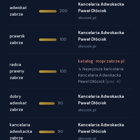
Kancelaria Adwokacka
adwokat
Paweł Dłóciok
200
zabrze
dlociok.pl
Kancelaria Adwokacka
prawnik
Paweł Dłóciok
100
zabrze
dlociok.pl
katalog · mopr.zabrze.pl
radca
↳ Najwyższa kancelaria:
prawny
100
Kancelaria Adwokacka
zabrze
Paweł Dłóciok
(poz. 4)
dobry
Kancelaria Adwokacka
adwokat
Paweł Dłóciok
90
zabrze
dlociok.pl
kancelaria
Kancelaria Adwokacka
adwokacka
Paweł Dłóciok
90
zabrze
dlociok.pl