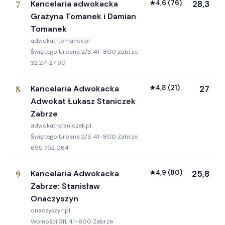
7
Kancelaria adwokacka
★
4,6
(76)
28,3
Grażyna Tomanek i Damian
Tomanek
adwokat-tomanek.pl
Świętego Urbana 2/3, 41-800 Zabrze
32 271 27 90
8
Kancelaria Adwokacka
★
4,8
(21)
27
Adwokat Łukasz Staniczek
Zabrze
adwokat-staniczek.pl
Świętego Urbana 2/3, 41-800 Zabrze
695 752 064
9
Kancelaria Adwokacka
★
4,9
(80)
25,8
Zabrze: Stanisław
Onaczyszyn
onaczyszyn.pl
Wolności 311, 41-800 Zabrze