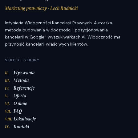
Marketing prawniczy
· Lech Rudnicki
Inżynieria Widoczności Kancelarii Prawnych. Autorska
metoda budowania widoczności i pozycjonowania
kancelarii w Google i wyszukiwarkach AI. Widoczność ma
przynosić kancelarii właściwych klientów.
SEKCJE STRONY
Wyzwania
II.
Metoda
III.
Referencje
IV.
Oferta
V.
O mnie
VI.
FAQ
VII.
Lokalizacje
VIII.
Kontakt
IX.