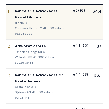
1
Kancelaria Adwokacka
★
5
(97)
64,4
Paweł Dłóciok
dlociok.pl
Czesława Klimasa 2, 41-800 Zabrze
532 789 755
2
Adwokat Zabrze
★
4,9
(80)
37
kancelaria-cognitor.pl
Wolności 311, 41-800 Zabrze
32 725 05 83
3
Kancelaria Adwokacka dr
★
4,4
(28)
36,1
Beata Bieniek
beata-bieniek.pl
Sądowa 4/1, 41-800 Zabrze
571 231 141