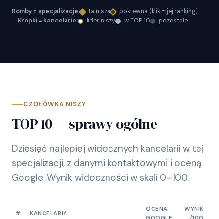
Romby = specjalizacje:
ta nisza
pokrewna (klik = jej ranking)
Kropki = kancelarie:
lider niszy
w TOP 10
pozostałe
CZOŁÓWKA NISZY
TOP 10 — sprawy ogólne
Dziesięć najlepiej widocznych kancelarii w tej
specjalizacji, z danymi kontaktowymi i oceną
Google. Wynik widoczności w skali 0–100.
OCENA
WYNIK
#
KANCELARIA
GOOGLE
/100