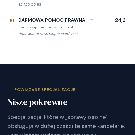
32 725 05 83
10
DARMOWA POMOC PRAWNA
—
24,3
darmowapomocprawna.com.pl
dane kontaktowe niepotwierdzone
POWIĄZANE SPECJALIZACJE
Nisze pokrewne
Specjalizacje, które w „sprawy ogólne"
obsługują w dużej części te same kancelarie.