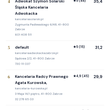
4
Adwokat Szymon Solarski
★
5
(48)
35,4
Śląska Kancelaria
Adwokacka
kancelariasolarski.pl
Zygmunta Padlewskiego 6/48, 41-800
Zabrze
601 408 511
5
default
★
5
(15)
31,2
kancelariaadwokackazabrze.pl
Sądowa 2/2, 41-800 Zabrze
730 111 037
6
Kancelaria Radcy Prawnego
★
4,9
(45)
29,9
Agata Kurowska,
kancelaria-kurowska.pl
3 Maja 14/I piętro, 41-800 Zabrze
32 278 65 03