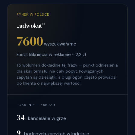
RYNEK W POLSCE
„adwokat"
7600
wyszukiwań/mc
koszt kliknięcia w reklamie ≈ 2,2 zł
To wolumen dokładnie tej frazy — punkt odniesienia
dla skali tematu, nie cały popyt. Powiązanych
zapytań są dziesiątki, a długi ogon często prowadzi
do klienta o największej wartości.
LOKALNIE — ZABRZU
34
kancelarie w grze
9
badanych zapytań w Indeksie