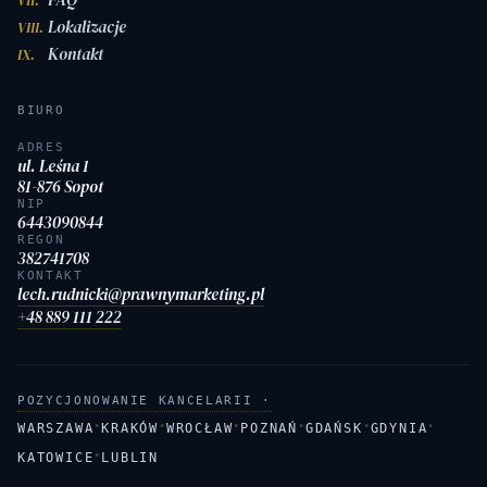
VII.
Lokalizacje
VIII.
Kontakt
IX.
BIURO
ADRES
ul. Leśna 1
81-876 Sopot
NIP
6443090844
REGON
382741708
KONTAKT
lech.rudnicki@prawnymarketing.pl
+48 889 111 222
POZYCJONOWANIE KANCELARII ·
·
·
·
·
·
·
WARSZAWA
KRAKÓW
WROCŁAW
POZNAŃ
GDAŃSK
GDYNIA
·
KATOWICE
LUBLIN