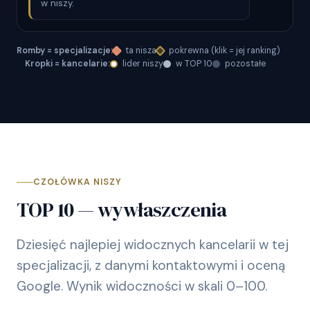
w niszy.
Romby = specjalizacje:
ta nisza
pokrewna (klik = jej ranking)
Kropki = kancelarie:
lider niszy
w TOP 10
pozostałe
CZOŁÓWKA NISZY
TOP 10 — wywłaszczenia
Dziesięć najlepiej widocznych kancelarii w tej
specjalizacji, z danymi kontaktowymi i oceną
Google. Wynik widoczności w skali 0–100.