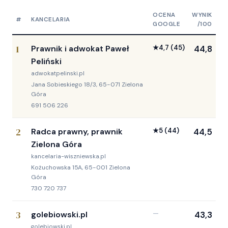
OCENA
WYNIK
#
KANCELARIA
GOOGLE
/100
1
Prawnik i adwokat Paweł
★
4,7
(45)
44,8
Peliński
adwokatpelinski.pl
Jana Sobieskiego 18/3, 65-071 Zielona
Góra
691 506 226
2
Radca prawny, prawnik
★
5
(44)
44,5
Zielona Góra
kancelaria-wiszniewska.pl
Kożuchowska 15A, 65-001 Zielona
Góra
730 720 737
3
golebiowski.pl
—
43,3
golebiowski.pl