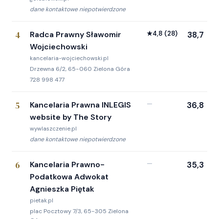
dane kontaktowe niepotwierdzone
4
Radca Prawny Sławomir
★
4,8
(28)
38,7
Wojciechowski
kancelaria-wojciechowski.pl
Drzewna 6/2, 65-060 Zielona Góra
728 998 477
5
Kancelaria Prawna INLEGIS
—
36,8
website by The Story
wywlaszczenie.pl
dane kontaktowe niepotwierdzone
6
Kancelaria Prawno-
—
35,3
Podatkowa Adwokat
Agnieszka Piętak
pietak.pl
plac Pocztowy 7/3, 65-305 Zielona