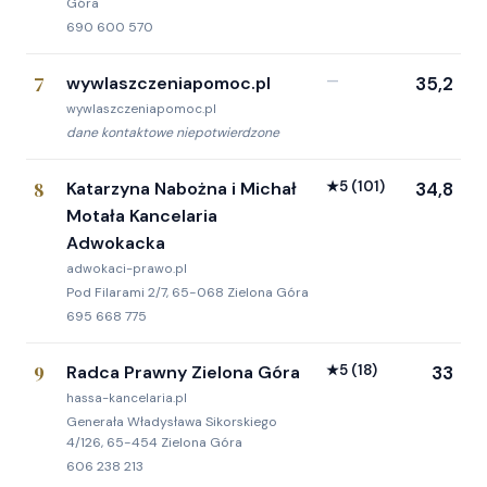
Góra
690 600 570
7
wywlaszczeniapomoc.pl
—
35,2
wywlaszczeniapomoc.pl
dane kontaktowe niepotwierdzone
8
Katarzyna Nabożna i Michał
★
5
(101)
34,8
Motała Kancelaria
Adwokacka
adwokaci-prawo.pl
Pod Filarami 2/7, 65-068 Zielona Góra
695 668 775
9
Radca Prawny Zielona Góra
★
5
(18)
33
hassa-kancelaria.pl
Generała Władysława Sikorskiego
4/126, 65-454 Zielona Góra
606 238 213