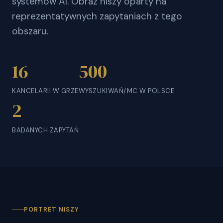
systemów AI. Obraz niszy oparty na
reprezentatywnych zapytaniach z tego
obszaru.
16
500
KANCELARII W GRZE
WYSZUKIWAŃ/MC W POLSCE
2
BADANYCH ZAPYTAŃ
PORTRET NISZY