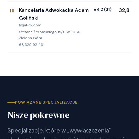
10
Kancelaria Adwokacka Adam
★
4,2
(31)
32,8
Goliński
legal-gk.com
Stefana Żeromskiego 19/1, 65-066
Zielona Góra
68 329 92 46
POWIĄZANE SPECJALIZACJE
Nisze pokrewne
Specjalizacje, które w „wywłaszczenia"