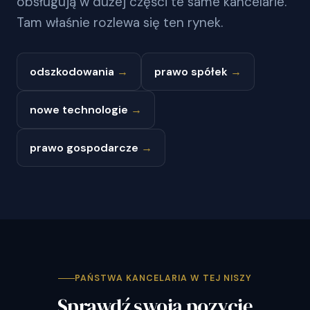
obsługują w dużej części te same kancelarie.
Tam właśnie rozlewa się ten rynek.
odszkodowania
→
prawo spółek
→
nowe technologie
→
prawo gospodarcze
→
PAŃSTWA KANCELARIA W TEJ NISZY
Sprawdź swoją pozycję