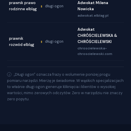
prawnik prawo
Adwokat Milena
długi ogon
rodzinne elbląg
Nowicka
adwokat.elblag.pl
Adwokat
CHRÓŚCIELEWSKA &
prawnik
długi ogon
CHRÓŚCIELEWSKI
rozwód elbląg
chroscielewska-
chroscielewski.com
„Długi ogon" oznacza frazy o wolumenie poniżej progu
pomiaru narzędzi. Mierzę je świadomie. W wąskich specjalizacjach
to właśnie długi ogon generuje kliknięcia i klientów o wysokiej
wartości, mimo zerowych odczytów. Zero w narzędziu nie znaczy
zero popytu.