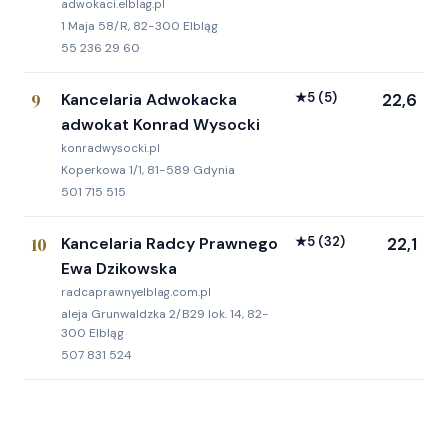
adwokaci.elblag.pl
1 Maja 58/R, 82-300 Elbląg
55 236 29 60
9
Kancelaria Adwokacka
★
5
(5)
22,6
adwokat Konrad Wysocki
konradwysocki.pl
Koperkowa 1/1, 81-589 Gdynia
501 715 515
10
Kancelaria Radcy Prawnego
★
5
(32)
22,1
Ewa Dzikowska
radcaprawnyelblag.com.pl
aleja Grunwaldzka 2/B29 lok. 14, 82-
300 Elbląg
507 831 524