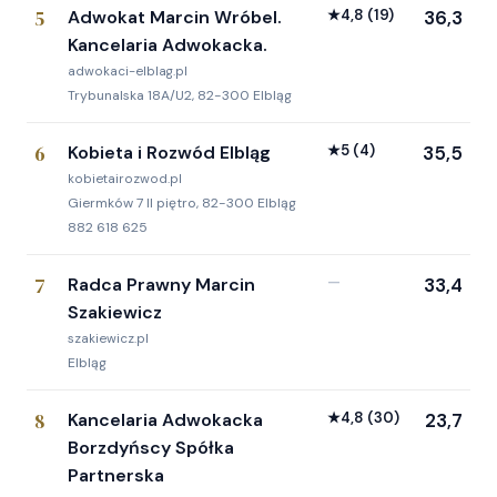
5
Adwokat Marcin Wróbel.
★
4,8
(19)
36,3
Kancelaria Adwokacka.
adwokaci-elblag.pl
Trybunalska 18A/U2, 82-300 Elbląg
6
Kobieta i Rozwód Elbląg
★
5
(4)
35,5
kobietairozwod.pl
Giermków 7 II piętro, 82-300 Elbląg
882 618 625
7
Radca Prawny Marcin
—
33,4
Szakiewicz
szakiewicz.pl
Elbląg
8
Kancelaria Adwokacka
★
4,8
(30)
23,7
Borzdyńscy Spółka
Partnerska