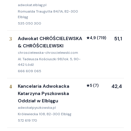
adwokat.elblag.pl
Romualda Traugutta 84/1A, 82-300
Elbląg
535 050 300
3
Adwokat CHRÓŚCIELEWSKA
★
4,9
(719)
51,1
& CHRÓŚCIELEWSKI
chroscielewska-chroscielewski.com
Al. Tadeusza Kościuszki 98/lok. 5, 90-
442 Łódź
666 609 065
4
Kancelaria Adwokacka
★
5
(7)
42,4
Katarzyna Pyszkowska
Oddział w Elblągu
adwokatpyszkowska.pl
Królewiecka 108, 82-300 Elbląg
572 619 170