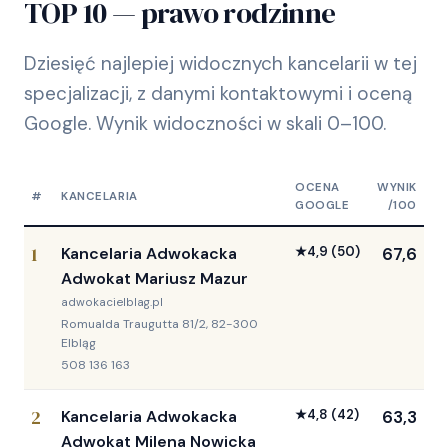
TOP 10 — prawo rodzinne
Dziesięć najlepiej widocznych kancelarii w tej
specjalizacji, z danymi kontaktowymi i oceną
Google. Wynik widoczności w skali 0–100.
OCENA
WYNIK
#
KANCELARIA
GOOGLE
/100
1
Kancelaria Adwokacka
★
4,9
(50)
67,6
Adwokat Mariusz Mazur
adwokacielblag.pl
Romualda Traugutta 81/2, 82-300
Elbląg
508 136 163
2
Kancelaria Adwokacka
★
4,8
(42)
63,3
Adwokat Milena Nowicka