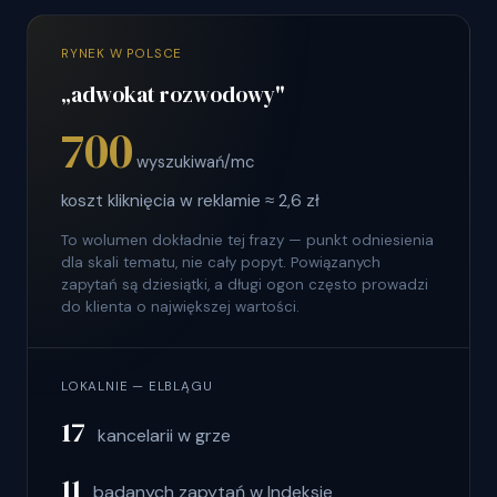
RYNEK W POLSCE
„adwokat rozwodowy"
700
wyszukiwań/mc
koszt kliknięcia w reklamie ≈ 2,6 zł
To wolumen dokładnie tej frazy — punkt odniesienia
dla skali tematu, nie cały popyt. Powiązanych
zapytań są dziesiątki, a długi ogon często prowadzi
do klienta o największej wartości.
LOKALNIE — ELBLĄGU
17
kancelarii w grze
11
badanych zapytań w Indeksie