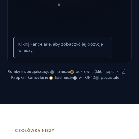
Kliknij kancelarię, aby zobaczyć jej pozycję
w niszy.
Romby = specjalizacje:
ta nisza
pokrewna (klik = jej ranking)
Kropki = kancelarie:
lider niszy
w TOP 10
pozostałe
CZOŁÓWKA NISZY