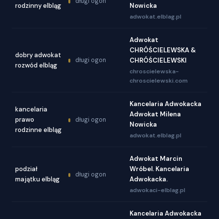
długi ogon
rodzinny elbląg
Nowicka
adwokat.elblag.pl
Adwokat
CHRÓŚCIELEWSKA &
dobry adwokat
długi ogon
CHRÓŚCIELEWSKI
rozwód elbląg
chroscielewska-
chroscielewski.com
Kancelaria Adwokacka
kancelaria
Adwokat Milena
prawo
długi ogon
Nowicka
rodzinne elbląg
adwokat.elblag.pl
Adwokat Marcin
podział
Wróbel. Kancelaria
długi ogon
majątku elbląg
Adwokacka.
adwokaci-elblag.pl
Kancelaria Adwokacka