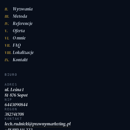
Wyzwania
II.
Metoda
III.
Referencje
IV.
Oferta
V.
O mnie
VI.
FAQ
VII.
Lokalizacje
VIII.
Kontakt
IX.
BIURO
ADRES
ul. Leśna 1
81-876 Sopot
NIP
6443090844
REGON
382741708
KONTAKT
lech.rudnicki@prawnymarketing.pl
+48 889 111 222