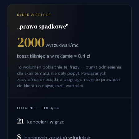
RYNEK W POLSCE
„prawo spadkowe"
2000
wyszukiwań/mc
koszt kliknięcia w reklamie ≈ 0,4 zł
To wolumen dokładnie tej frazy — punkt odniesienia
dla skali tematu, nie cały popyt. Powiązanych
zapytań są dziesiątki, a długi ogon często prowadzi
do klienta o największej wartości.
LOKALNIE — ELBLĄGU
21
kancelarii w grze
8
badanych zapytań w Indeksie