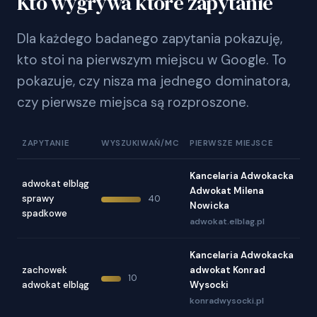
Kto wygrywa które zapytanie
Dla każdego badanego zapytania pokazuję,
kto stoi na pierwszym miejscu w Google. To
pokazuje, czy nisza ma jednego dominatora,
czy pierwsze miejsca są rozproszone.
ZAPYTANIE
WYSZUKIWAŃ/MC
PIERWSZE MIEJSCE
Kancelaria Adwokacka
adwokat elbląg
Adwokat Milena
sprawy
40
Nowicka
spadkowe
adwokat.elblag.pl
Kancelaria Adwokacka
zachowek
adwokat Konrad
10
adwokat elbląg
Wysocki
konradwysocki.pl