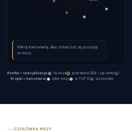
Kliknij kancelarię, aby zobaczyć jej pozycję
w niszy.
Romby = specjalizacje:
ta nisza
pokrewna (klik = jej ranking)
Kropki = kancelarie:
lider niszy
w TOP 10
pozostałe
CZOŁÓWKA NISZY