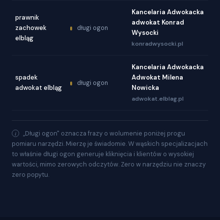
Kancelaria Adwokacka
prawnik
adwokat Konrad
zachowek
długi ogon
Wysocki
elbląg
konradwysocki.pl
Kancelaria Adwokacka
spadek
Adwokat Milena
długi ogon
adwokat elbląg
Nowicka
adwokat.elblag.pl
„Długi ogon" oznacza frazy o wolumenie poniżej progu
pomiaru narzędzi. Mierzę je świadomie. W wąskich specjalizacjach
to właśnie długi ogon generuje kliknięcia i klientów o wysokiej
wartości, mimo zerowych odczytów. Zero w narzędziu nie znaczy
zero popytu.