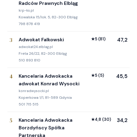
Radców Prawnych Elbląg
krp-ks.pl
Kowalska 15/lok. 5, 82-300 Elbląg
798 878 419
3
Adwokat Falkowski
★
5
(81)
47,2
adwokat24.elblag.pl
Freta 26/22, 82-300 Elbląg
510 893 810
4
Kancelaria Adwokacka
★
5
(5)
45,5
adwokat Konrad Wysocki
konradwysocki.pl
Koperkowa 1/1, 81-589 Gdynia
501 715 515
5
Kancelaria Adwokacka
★
4,8
(30)
34,2
Borzdyńscy Spółka
Partnerska