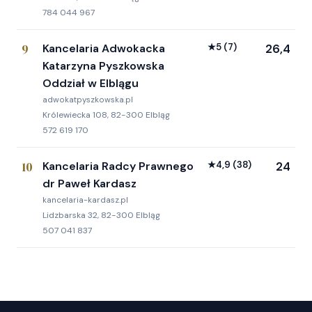
784 044 967
9
Kancelaria Adwokacka
★
5
(7)
26,4
Katarzyna Pyszkowska
Oddział w Elblągu
adwokatpyszkowska.pl
Królewiecka 108, 82-300 Elbląg
572 619 170
10
Kancelaria Radcy Prawnego
★
4,9
(38)
24
dr Paweł Kardasz
kancelaria-kardasz.pl
Lidzbarska 32, 82-300 Elbląg
507 041 837