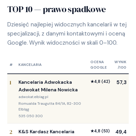
TOP 10 — prawo spadkowe
Dziesięć najlepiej widocznych kancelarii w tej
specjalizacji, z danymi kontaktowymi i oceną
Google. Wynik widoczności w skali 0–100.
OCENA
WYNIK
#
KANCELARIA
GOOGLE
/100
1
Kancelaria Adwokacka
★
4,8
(42)
57,3
Adwokat Milena Nowicka
adwokat.elblag.pl
Romualda Traugutta 84/1A, 82-300
Elbląg
535 050 300
2
K&S Kardasz Kancelaria
★
4,8
(53)
49,4