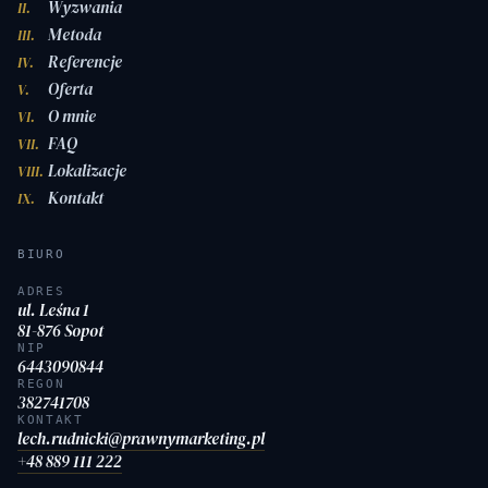
Wyzwania
II.
Metoda
III.
Referencje
IV.
Oferta
V.
O mnie
VI.
FAQ
VII.
Lokalizacje
VIII.
Kontakt
IX.
BIURO
ADRES
ul. Leśna 1
81-876 Sopot
NIP
6443090844
REGON
382741708
KONTAKT
lech.rudnicki@prawnymarketing.pl
+48 889 111 222