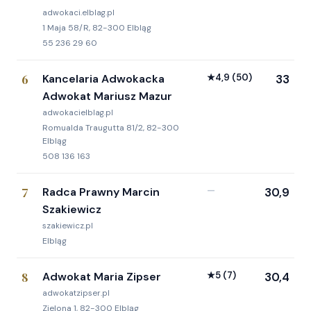
adwokaci.elblag.pl
1 Maja 58/R, 82-300 Elbląg
55 236 29 60
6
Kancelaria Adwokacka
★
4,9
(50)
33
Adwokat Mariusz Mazur
adwokacielblag.pl
Romualda Traugutta 81/2, 82-300
Elbląg
508 136 163
7
Radca Prawny Marcin
—
30,9
Szakiewicz
szakiewicz.pl
Elbląg
8
Adwokat Maria Zipser
★
5
(7)
30,4
adwokatzipser.pl
Zielona 1, 82-300 Elbląg