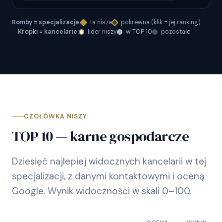
Romby = specjalizacje:
ta nisza
pokrewna (klik = jej ranking)
Kropki = kancelarie:
lider niszy
w TOP 10
pozostałe
CZOŁÓWKA NISZY
TOP 10 — karne gospodarcze
Dziesięć najlepiej widocznych kancelarii w tej
specjalizacji, z danymi kontaktowymi i oceną
Google. Wynik widoczności w skali 0–100.