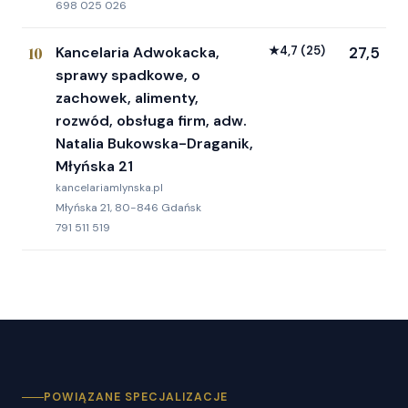
698 025 026
10
Kancelaria Adwokacka,
★
4,7
(25)
27,5
sprawy spadkowe, o
zachowek, alimenty,
rozwód, obsługa firm, adw.
Natalia Bukowska-Draganik,
Młyńska 21
kancelariamlynska.pl
Młyńska 21, 80-846 Gdańsk
791 511 519
POWIĄZANE SPECJALIZACJE