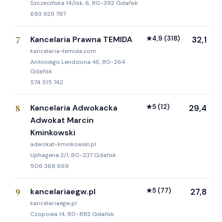
Szczecińska 14/lok. 6, 80-392 Gdańsk
693 929 787
7
Kancelaria Prawna TEMIDA
★
4,9
(318)
32,1
kancelaria-temida.com
Antoniego Lendziona 4E, 80-264
Gdańsk
574 515 742
8
Kancelaria Adwokacka
★
5
(12)
29,4
Adwokat Marcin
Kminkowski
adwokat-kminkowski.pl
Uphagena 2/1, 80-237 Gdańsk
506 368 669
9
kancelariaegw.pl
★
5
(77)
27,8
kancelariaegw.pl
Czopowa 14, 80-882 Gdańsk