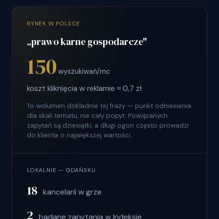
RYNEK W POLSCE
„prawo karne gospodarcze"
150
wyszukiwań/mc
koszt kliknięcia w reklamie ≈ 0,7 zł
To wolumen dokładnie tej frazy — punkt odniesienia
dla skali tematu, nie cały popyt. Powiązanych
zapytań są dziesiątki, a długi ogon często prowadzi
do klienta o największej wartości.
LOKALNIE — GDAŃSKU
18
kancelarii w grze
2
badane zapytania w Indeksie