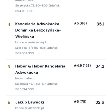
adwokatkret.pl
Strzelecka 7B, 80-803 Gdańsk
694 330 130
4
Kancelaria Adwokacka
★
5
(66)
35,1
Dominika Leszczyńska-
Wielińska
kancelariawielinska.pl
Szeroka 15/1, 80-835 Gdańsk
504 104 330
5
Haber & Haber Kancelaria
★
4,9
(153)
34,2
Adwokacka
haberihaber.pl
Kalinowa 43/1, 80-177 Gdańsk
506 134 503
6
Jakub Ławecki
★
5
(75)
32,6
kancelarialawecki.pl