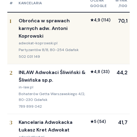
OCENA
WYNIK
#
KANCELARIA
GOOGLE
/100
1
Obrońca w sprawach
★
4,9
(114)
70,1
karnych adw. Antoni
Koprowski
adwokat-koprowski.pl
Partyzantów 8/8, 80-254 Gdańsk
502 031 149
2
INLAW Adwokaci Śliwiński &
★
4,8
(33)
44,2
Śliwińska sp.p.
in-law.pl
Bohaterów Getta Warszawskiego 4/2,
80-230 Gdańsk
789 899 042
3
Kancelaria Adwokacka
★
5
(54)
41,7
Łukasz Kret Adwokat