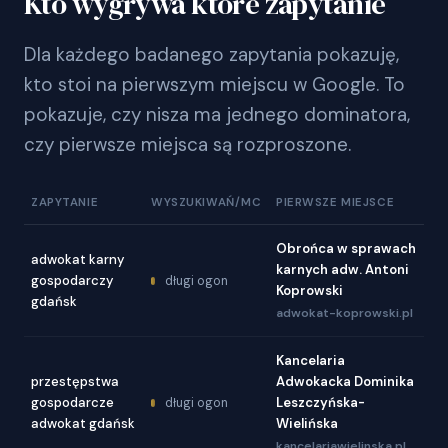
Kto wygrywa które zapytanie
Dla każdego badanego zapytania pokazuję,
kto stoi na pierwszym miejscu w Google. To
pokazuje, czy nisza ma jednego dominatora,
czy pierwsze miejsca są rozproszone.
ZAPYTANIE
WYSZUKIWAŃ/MC
PIERWSZE MIEJSCE
Obrońca w sprawach
adwokat karny
karnych adw. Antoni
gospodarczy
długi ogon
Koprowski
gdańsk
adwokat-koprowski.pl
Kancelaria
przestępstwa
Adwokacka Dominika
gospodarcze
Leszczyńska-
długi ogon
adwokat gdańsk
Wielińska
kancelariawielinska.pl