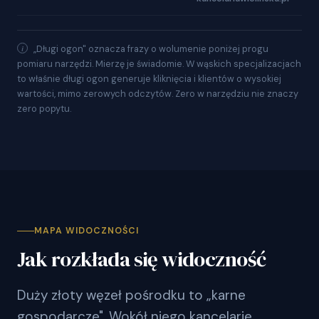
„Długi ogon" oznacza frazy o wolumenie poniżej progu
pomiaru narzędzi. Mierzę je świadomie. W wąskich specjalizacjach
to właśnie długi ogon generuje kliknięcia i klientów o wysokiej
wartości, mimo zerowych odczytów. Zero w narzędziu nie znaczy
zero popytu.
MAPA WIDOCZNOŚCI
Jak rozkłada się widoczność
Duży złoty węzeł pośrodku to „karne
gospodarcze". Wokół niego kancelarie