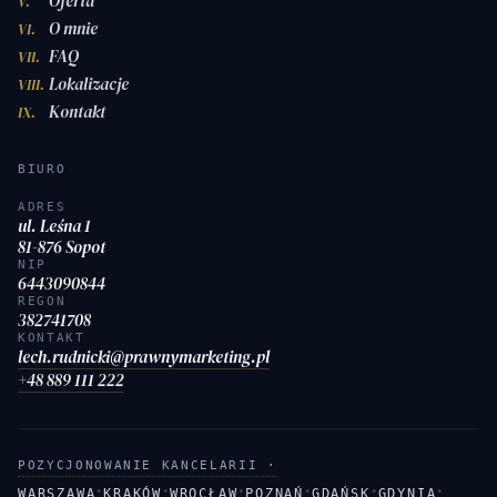
Oferta
V.
O mnie
VI.
FAQ
VII.
Lokalizacje
VIII.
Kontakt
IX.
BIURO
ADRES
ul. Leśna 1
81-876 Sopot
NIP
6443090844
REGON
382741708
KONTAKT
lech.rudnicki@prawnymarketing.pl
+48 889 111 222
POZYCJONOWANIE KANCELARII ·
·
·
·
·
·
·
WARSZAWA
KRAKÓW
WROCŁAW
POZNAŃ
GDAŃSK
GDYNIA