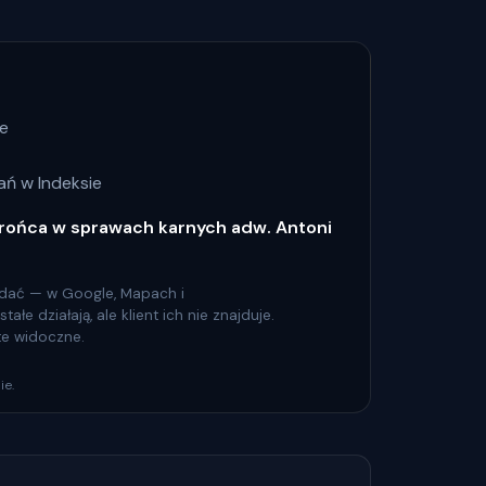
ze
ń w Indeksie
rońca w sprawach karnych adw. Antoni
 widać — w Google, Mapach i
łe działają, ale klient ich nie znajduje.
 te widoczne.
ie.