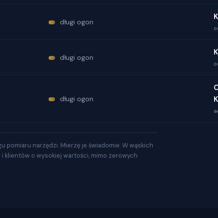
K
długi ogon
c
K
długi ogon
c
O
długi ogon
K
a
gu pomiaru narzędzi. Mierzę je świadomie. W wąskich
a i klientów o wysokiej wartości, mimo zerowych