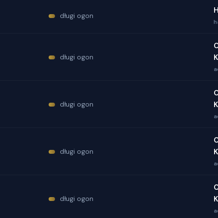
H
długi ogon
h
O
długi ogon
K
a
O
długi ogon
K
a
O
długi ogon
K
a
O
długi ogon
K
a