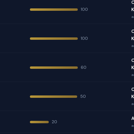
O
100
K
a
O
100
K
a
O
60
K
a
O
50
K
a
A
20
a