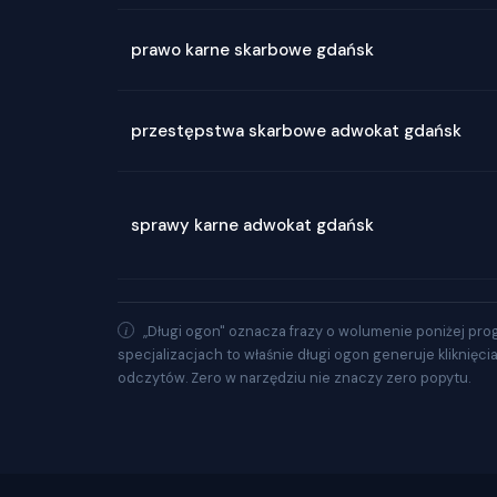
prawo karne skarbowe gdańsk
przestępstwa skarbowe adwokat gdańsk
sprawy karne adwokat gdańsk
„Długi ogon" oznacza frazy o wolumenie poniżej pro
specjalizacjach to właśnie długi ogon generuje kliknięci
odczytów. Zero w narzędziu nie znaczy zero popytu.