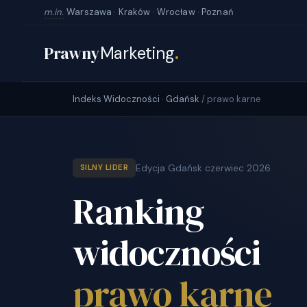
m.in.
Warszawa · Kraków · Wrocław · Poznań
Prawny
Marketing
.
Indeks Widoczności · Gdańsk
/ prawo karne
Edycja Gdańsk czerwiec 2026
SILNY LIDER
Ranking
widoczności
prawo karne