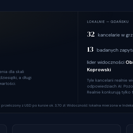
LOKALNIE — GDAŃSKU
32
kancelarie w gr
13
badanych zapyta
lider widoczności
Ob
Koprowski
nia dla skali
iesiątki, a długi
Tyle kancelarii realnie
wartości.
odpowiedziach AI. Pozosta
Realnie konkurują tylko
szt przeliczony z USD po kursie ok. 3,70 zł. Widoczność lokalna mierzona w Indeks