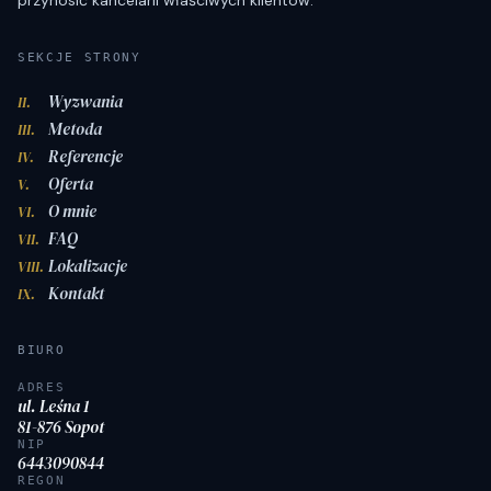
SEKCJE STRONY
Wyzwania
II.
Metoda
III.
Referencje
IV.
Oferta
V.
O mnie
VI.
FAQ
VII.
Lokalizacje
VIII.
Kontakt
IX.
BIURO
ADRES
ul. Leśna 1
81-876 Sopot
NIP
6443090844
REGON