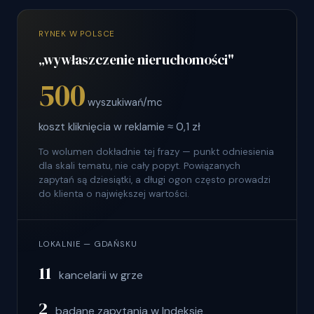
RYNEK W POLSCE
„wywłaszczenie nieruchomości"
500
wyszukiwań/mc
koszt kliknięcia w reklamie ≈ 0,1 zł
To wolumen dokładnie tej frazy — punkt odniesienia
dla skali tematu, nie cały popyt. Powiązanych
zapytań są dziesiątki, a długi ogon często prowadzi
do klienta o największej wartości.
LOKALNIE — GDAŃSKU
11
kancelarii w grze
2
badane zapytania w Indeksie