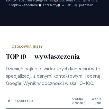
Romby = specjalizacje:
ta nisza
pokrewna (klik = jej ranking)
Kropki = kancelarie:
lider niszy
w TOP 10
pozostałe
CZOŁÓWKA NISZY
TOP 10 — wywłaszczenia
Dziesięć najlepiej widocznych kancelarii w tej
specjalizacji, z danymi kontaktowymi i oceną
Google. Wynik widoczności w skali 0–100.
OCENA
WYNIK
#
KANCELARIA
GOOGLE
/100