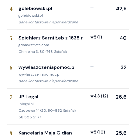
4
golebiowski.pl
—
42,8
golebiowski.pl
dane kontaktowe niepotwierdzone
5
Spichlerz Sarni Łeb z 1638 r
★
5
(1)
40
gdanskstrefa.com
Chmielna 3, 80-748 Gdańsk
6
wywlaszczeniapomoc.pl
—
32
wywlaszczeniapomoc.pl
dane kontaktowe niepotwierdzone
7
JP Legal
★
4,3
(12)
26,6
jplegal.pl
Czopowa 14/20, 80-882 Gdańsk
58 505 51 77
8
Kancelaria Maja Gidian
★
5
(10)
25,6