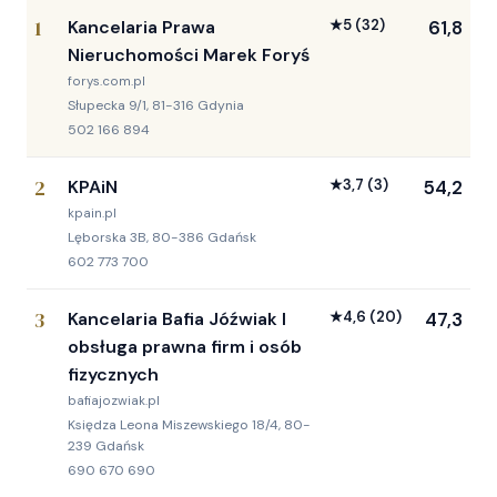
1
Kancelaria Prawa
★
5
(32)
61,8
Nieruchomości Marek Foryś
forys.com.pl
Słupecka 9/1, 81-316 Gdynia
502 166 894
2
KPAiN
★
3,7
(3)
54,2
kpain.pl
Lęborska 3B, 80-386 Gdańsk
602 773 700
3
Kancelaria Bafia Jóźwiak I
★
4,6
(20)
47,3
obsługa prawna firm i osób
fizycznych
bafiajozwiak.pl
Księdza Leona Miszewskiego 18/4, 80-
239 Gdańsk
690 670 690