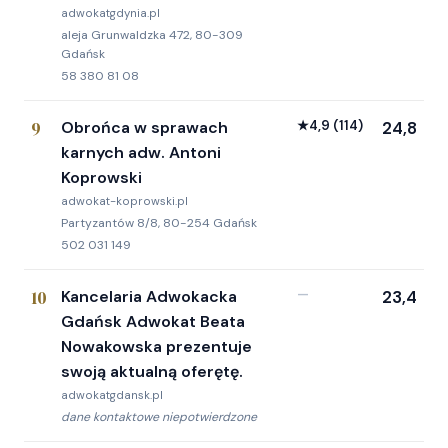
adwokatgdynia.pl
aleja Grunwaldzka 472, 80-309
Gdańsk
58 380 81 08
9
Obrońca w sprawach
★
4,9
(114)
24,8
karnych adw. Antoni
Koprowski
adwokat-koprowski.pl
Partyzantów 8/8, 80-254 Gdańsk
502 031 149
10
Kancelaria Adwokacka
—
23,4
Gdańsk Adwokat Beata
Nowakowska prezentuje
swoją aktualną oferętę.
adwokatgdansk.pl
dane kontaktowe niepotwierdzone