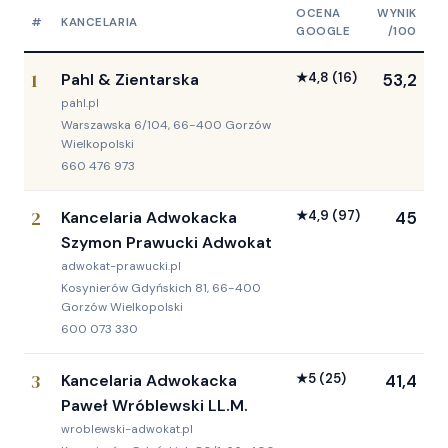
OCENA
WYNIK
#
KANCELARIA
GOOGLE
/100
1
Pahl & Zientarska
★
4,8
(16)
53,2
pahl.pl
Warszawska 6/104, 66-400 Gorzów
Wielkopolski
660 476 973
2
Kancelaria Adwokacka
★
4,9
(97)
45
Szymon Prawucki Adwokat
adwokat-prawucki.pl
Kosynierów Gdyńskich 81, 66-400
Gorzów Wielkopolski
600 073 330
3
Kancelaria Adwokacka
★
5
(25)
41,4
Paweł Wróblewski LL.M.
wroblewski-adwokat.pl