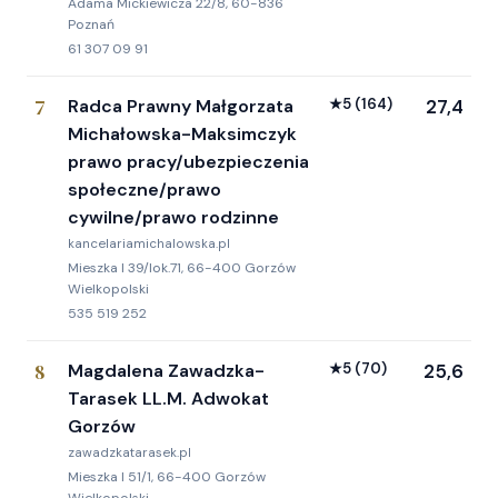
Adama Mickiewicza 22/8, 60-836
Poznań
61 307 09 91
7
Radca Prawny Małgorzata
★
5
(164)
27,4
Michałowska-Maksimczyk
prawo pracy/ubezpieczenia
społeczne/prawo
cywilne/prawo rodzinne
kancelariamichalowska.pl
Mieszka I 39/lok.71, 66-400 Gorzów
Wielkopolski
535 519 252
8
Magdalena Zawadzka-
★
5
(70)
25,6
Tarasek LL.M. Adwokat
Gorzów
zawadzkatarasek.pl
Mieszka I 51/1, 66-400 Gorzów
Wielkopolski