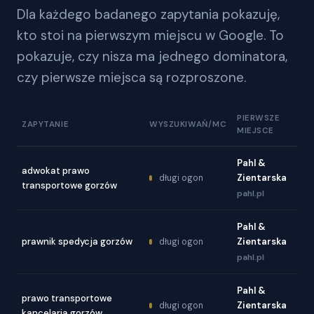
Dla każdego badanego zapytania pokazuję,
kto stoi na pierwszym miejscu w Google. To
pokazuje, czy nisza ma jednego dominatora,
czy pierwsze miejsca są rozproszone.
PIERWSZE
ZAPYTANIE
WYSZUKIWAŃ/MC
MIEJSCE
Pahl &
adwokat prawo
Zientarska
długi ogon
transportowe gorzów
pahl.pl
Pahl &
prawnik spedycja gorzów
Zientarska
długi ogon
pahl.pl
Pahl &
prawo transportowe
Zientarska
długi ogon
kancelaria gorzów