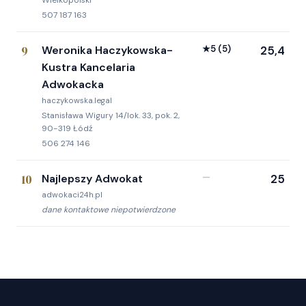
507 187 163
9
Weronika Haczykowska-
★
5
(5)
25,4
Kustra Kancelaria
Adwokacka
haczykowska.legal
Stanisława Wigury 14/lok. 33, pok. 2,
90-319 Łódź
506 274 146
10
Najlepszy Adwokat
—
25
adwokaci24h.pl
dane kontaktowe niepotwierdzone