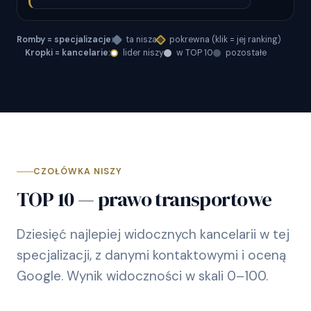
Romby = specjalizacje:
ta nisza
pokrewna (klik = jej ranking)
Kropki = kancelarie:
lider niszy
w TOP 10
pozostałe
CZOŁÓWKA NISZY
TOP 10 — prawo transportowe
Dziesięć najlepiej widocznych kancelarii w tej
specjalizacji, z danymi kontaktowymi i oceną
Google. Wynik widoczności w skali 0–100.