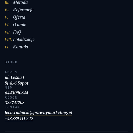
Metoda
III.
Referencje
IV.
Oferta
V.
O mnie
VI.
FAQ
VII.
Lokalizacje
VIII.
Kontakt
IX.
BIURO
ADRES
ul. Leśna 1
81-876 Sopot
NIP
6443090844
REGON
382741708
KONTAKT
lech.rudnicki@prawnymarketing.pl
+48 889 111 222