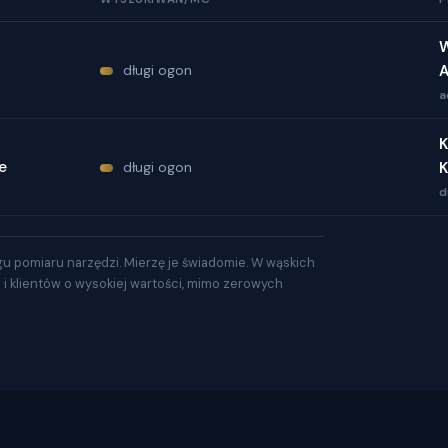
W
długi ogon
A
a
K
e
długi ogon
K
d
gu pomiaru narzędzi. Mierzę je świadomie. W wąskich
a i klientów o wysokiej wartości, mimo zerowych