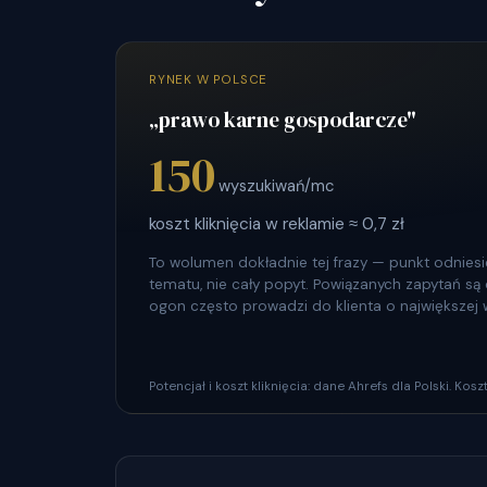
RYNEK W POLSCE
„prawo karne gospodarcze"
150
wyszukiwań/mc
koszt kliknięcia w reklamie ≈ 0,7 zł
To wolumen dokładnie tej frazy — punkt odniesie
tematu, nie cały popyt. Powiązanych zapytań są dz
ogon często prowadzi do klienta o największej 
Potencjał i koszt kliknięcia: dane Ahrefs dla Polski. Ko