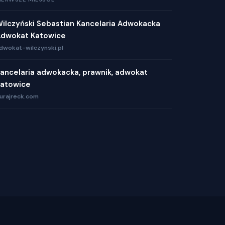
ilczyński Sebastian Kancelaria Adwokacka
dwokat Katowice
dwokat-wilczynski.pl
ancelaria adwokacka, prawnik, adwokat
atowice
urajreck.com