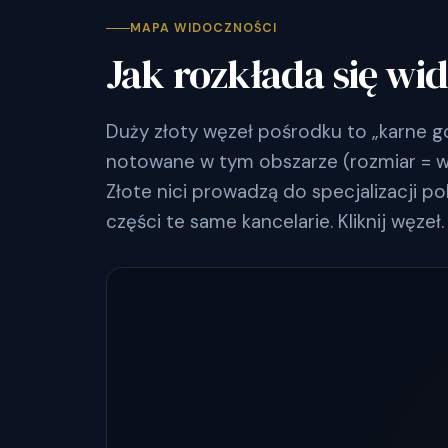
MAPA WIDOCZNOŚCI
Jak rozkłada się wi
Duży złoty węzeł pośrodku to „karne g
notowane w tym obszarze (rozmiar = wyn
Złote nici prowadzą do specjalizacji po
części te same kancelarie. Kliknij węzeł.