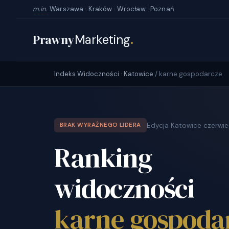
m.in.
Warszawa · Kraków · Wrocław · Poznań
Prawny
Marketing
.
Indeks Widoczności · Katowice
/ karne gospodarcze
Edycja Katowice czerwi
BRAK WYRAŹNEGO LIDERA
Ranking
widoczności
karne gospoda