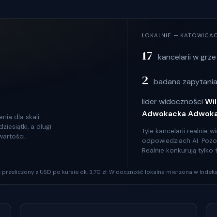
LOKALNIE — KATOWICA
17
kancelarii w grze
2
badane zapytania
lider widoczności
Wil
Adwokacka Adwoka
nia dla skali
iesiątki, a długi
Tyle kancelarii realnie
wartości.
odpowiedziach AI. Pozosta
Realnie konkurują tylko
szt przeliczony z USD po kursie ok. 3,70 zł. Widoczność lokalna mierzona w Indeks