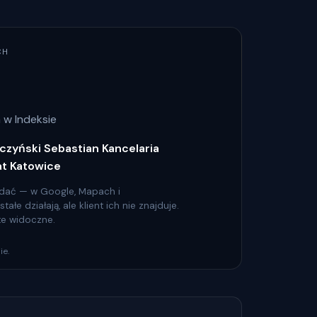
CH
 w Indeksie
czyński Sebastian Kancelaria
t Katowice
 widać — w Google, Mapach i
łe działają, ale klient ich nie znajduje.
 te widoczne.
ie.