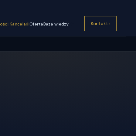
))}
Kontakt
ści Kancelarii
Oferta
Baza wiedzy
→