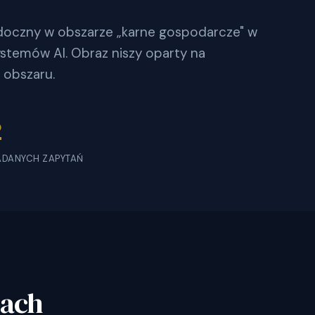
widoczny w obszarze „karne gospodarcze" w
stemów AI. Obraz niszy oparty na
 obszaru.
2
ADANYCH ZAPYTAŃ
bach