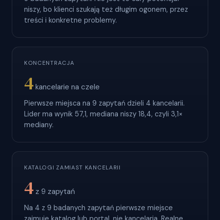
niszy, bo klienci szukają też długim ogonem, przez
treści i konkretne problemy.
KONCENTRACJA
4
kancelarie na czele
Pierwsze miejsca na 9 zapytań dzieli 4 kancelarii.
Lider ma wynik 57,1, mediana niszy 18,4, czyli 3,1×
mediany.
KATALOGI ZAMIAST KANCELARII
4
z 9 zapytań
Na 4 z 9 badanych zapytań pierwsze miejsce
zajmuje katalog lub portal, nie kancelaria. Realne