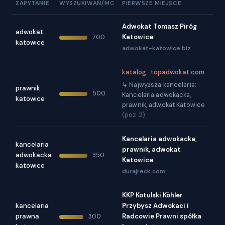
ZAPYTANIE
WYSZUKIWAŃ/MC
PIERWSZE MIEJSCE
Adwokat Tomasz Piróg
adwokat
Katowice
700
katowice
adwokat-katowice.biz
katalog · topadwokat.com
↳ Najwyższa kancelaria:
prawnik
500
Kancelaria adwokacka,
katowice
prawnik, adwokat Katowice
(poz. 2)
Kancelaria adwokacka,
kancelaria
prawnik, adwokat
adwokacka
350
Katowice
katowice
durajreck.com
KKP Kotulski Köhler
kancelaria
Przybysz Adwokaci i
prawna
Radcowie Prawni spółka
300