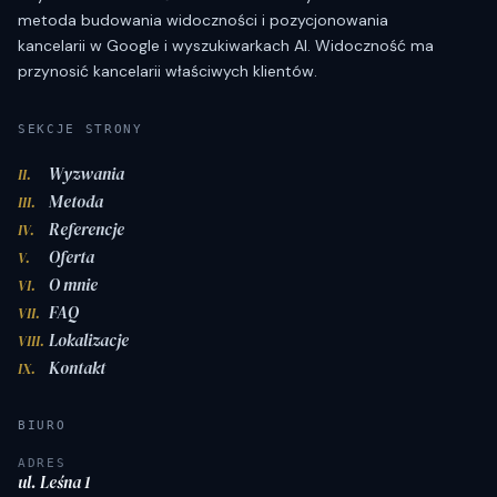
metoda budowania widoczności i pozycjonowania
kancelarii w Google i wyszukiwarkach AI. Widoczność ma
przynosić kancelarii właściwych klientów.
SEKCJE STRONY
Wyzwania
II.
Metoda
III.
Referencje
IV.
Oferta
V.
O mnie
VI.
FAQ
VII.
Lokalizacje
VIII.
Kontakt
IX.
BIURO
ADRES
ul. Leśna 1