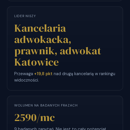
LIDER NISZY
Kancelaria
adwokacka,
prawnik, adwokat
Katowice
Przewaga
+19,8 pkt
nad drugą kancelarią w rankingu
widoczności.
WOLUMEN NA BADANYCH FRAZACH
2590
/mc
9 badanych zapytań. Nie jest to cały potencjał