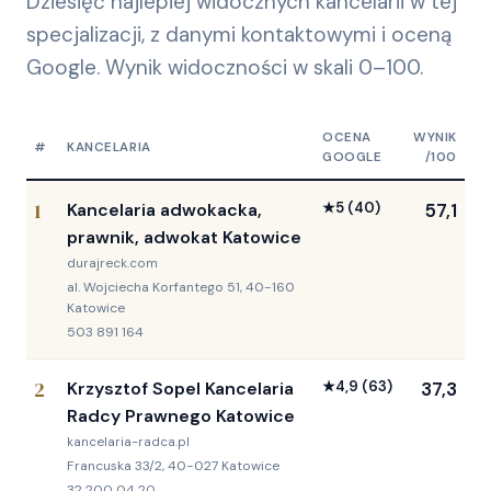
Dziesięć najlepiej widocznych kancelarii w tej
specjalizacji, z danymi kontaktowymi i oceną
Google. Wynik widoczności w skali 0–100.
OCENA
WYNIK
#
KANCELARIA
GOOGLE
/100
1
Kancelaria adwokacka,
★
5
(40)
57,1
prawnik, adwokat Katowice
durajreck.com
al. Wojciecha Korfantego 51, 40-160
Katowice
503 891 164
2
Krzysztof Sopel Kancelaria
★
4,9
(63)
37,3
Radcy Prawnego Katowice
kancelaria-radca.pl
Francuska 33/2, 40-027 Katowice
32 200 04 20