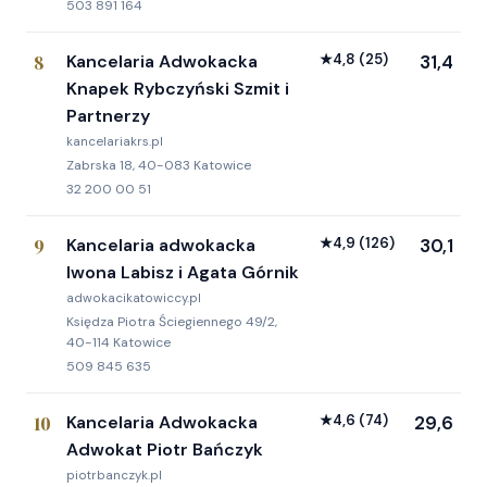
503 891 164
8
Kancelaria Adwokacka
★
4,8
(25)
31,4
Knapek Rybczyński Szmit i
Partnerzy
kancelariakrs.pl
Zabrska 18, 40-083 Katowice
32 200 00 51
9
Kancelaria adwokacka
★
4,9
(126)
30,1
Iwona Labisz i Agata Górnik
adwokacikatowiccy.pl
Księdza Piotra Ściegiennego 49/2,
40-114 Katowice
509 845 635
10
Kancelaria Adwokacka
★
4,6
(74)
29,6
Adwokat Piotr Bańczyk
piotrbanczyk.pl