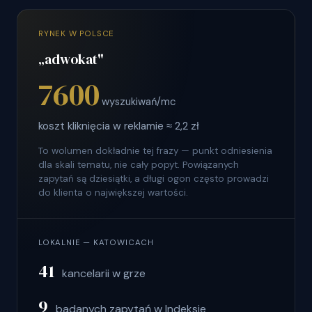
RYNEK W POLSCE
„adwokat"
7600
wyszukiwań/mc
koszt kliknięcia w reklamie ≈ 2,2 zł
To wolumen dokładnie tej frazy — punkt odniesienia
dla skali tematu, nie cały popyt. Powiązanych
zapytań są dziesiątki, a długi ogon często prowadzi
do klienta o największej wartości.
LOKALNIE — KATOWICACH
41
kancelarii w grze
9
badanych zapytań w Indeksie