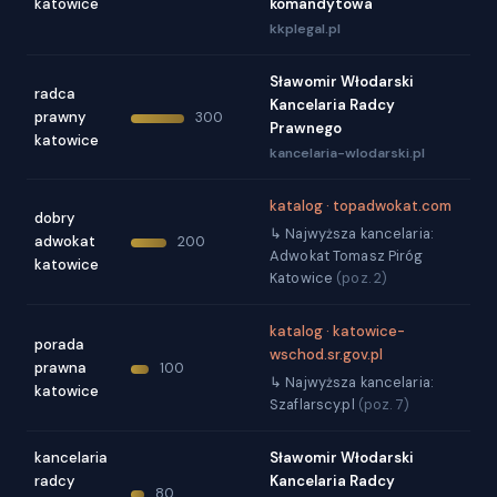
katowice
komandytowa
kkplegal.pl
Sławomir Włodarski
radca
Kancelaria Radcy
prawny
300
Prawnego
katowice
kancelaria-wlodarski.pl
katalog · topadwokat.com
dobry
↳ Najwyższa kancelaria:
adwokat
200
Adwokat Tomasz Piróg
katowice
Katowice
(poz. 2)
katalog · katowice-
porada
wschod.sr.gov.pl
prawna
100
↳ Najwyższa kancelaria:
katowice
Szaflarscy.pl
(poz. 7)
kancelaria
Sławomir Włodarski
radcy
Kancelaria Radcy
80