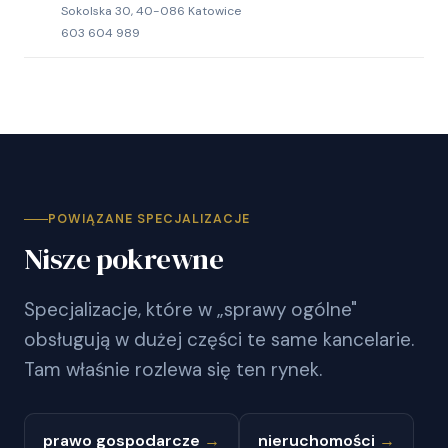
Sokolska 30, 40-086 Katowice
603 604 989
POWIĄZANE SPECJALIZACJE
Nisze pokrewne
Specjalizacje, które w „sprawy ogólne"
obsługują w dużej części te same kancelarie.
Tam właśnie rozlewa się ten rynek.
prawo gospodarcze
→
nieruchomości
→