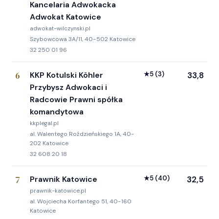
Kancelaria Adwokacka
Adwokat Katowice
adwokat-wilczynski.pl
Szybowcowa 3A/11, 40-502 Katowice
32 250 01 96
6
KKP Kotulski Köhler
★
5
(3)
33,8
Przybysz Adwokaci i
Radcowie Prawni spółka
komandytowa
kkplegal.pl
al. Walentego Roździeńskiego 1A, 40-
202 Katowice
32 608 20 18
7
Prawnik Katowice
★
5
(40)
32,5
prawnik-katowice.pl
al. Wojciecha Korfantego 51, 40-160
Katowice