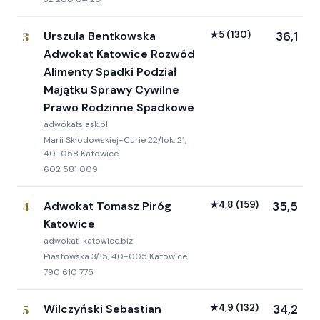
3
Urszula Bentkowska
★
5
(130)
36,1
Adwokat Katowice Rozwód
Alimenty Spadki Podział
Majątku Sprawy Cywilne
Prawo Rodzinne Spadkowe
adwokatslask.pl
Marii Skłodowskiej-Curie 22/lok. 21,
40-058 Katowice
602 581 009
4
Adwokat Tomasz Piróg
★
4,8
(159)
35,5
Katowice
adwokat-katowice.biz
Piastowska 3/15, 40-005 Katowice
790 610 775
5
Wilczyński Sebastian
★
4,9
(132)
34,2