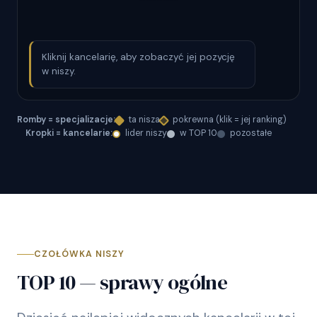
Kliknij kancelarię, aby zobaczyć jej pozycję
w niszy.
Romby = specjalizacje:
ta nisza
pokrewna (klik = jej ranking)
Kropki = kancelarie:
lider niszy
w TOP 10
pozostałe
CZOŁÓWKA NISZY
TOP 10 — sprawy ogólne