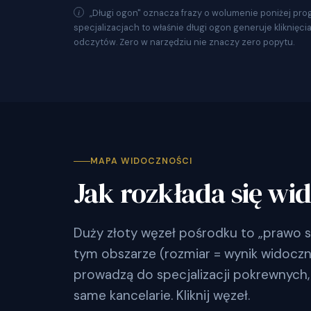
„Długi ogon" oznacza frazy o wolumenie poniżej pro
specjalizacjach to właśnie długi ogon generuje kliknięci
odczytów. Zero w narzędziu nie znaczy zero popytu.
MAPA WIDOCZNOŚCI
Jak rozkłada się wi
Duży złoty węzeł pośrodku to „prawo s
tym obszarze (rozmiar = wynik widocznoś
prowadzą do specjalizacji pokrewnych, 
same kancelarie. Kliknij węzeł.