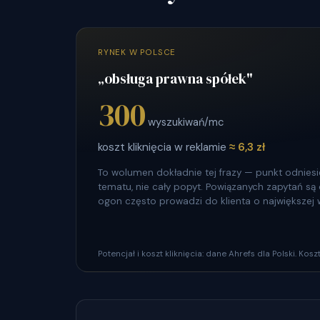
RYNEK W POLSCE
„obsługa prawna spółek"
300
wyszukiwań/mc
koszt kliknięcia w reklamie
≈ 6,3 zł
To wolumen dokładnie tej frazy — punkt odniesie
tematu, nie cały popyt. Powiązanych zapytań są dz
ogon często prowadzi do klienta o największej 
Potencjał i koszt kliknięcia: dane Ahrefs dla Polski. Ko