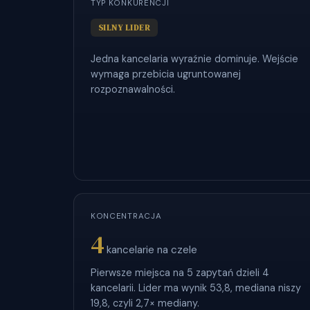
TYP KONKURENCJI
SILNY LIDER
Jedna kancelaria wyraźnie dominuje. Wejście
wymaga przebicia ugruntowanej
rozpoznawalności.
KONCENTRACJA
4
kancelarie na czele
Pierwsze miejsca na 5 zapytań dzieli 4
kancelarii. Lider ma wynik 53,8, mediana niszy
19,8, czyli 2,7× mediany.