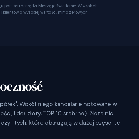
gu pomiaru narzędzi. Mierzę je świadomie. W wąskich
a i klientów o wysokiej wartości, mimo zerowych
doczność
półek". Wokół niego kancelarie notowane w
ci, lider złoty, TOP 10 srebrne). Złote nici
czyli tych, które obsługują w dużej części te