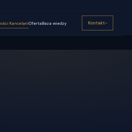
))}
Kontakt
ści Kancelarii
Oferta
Baza wiedzy
→