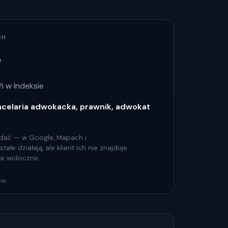
CH
e
 w Indeksie
ncelaria adwokacka, prawnik, adwokat
 widać — w Google, Mapach i
łe działają, ale klient ich nie znajduje.
 te widoczne.
ie.