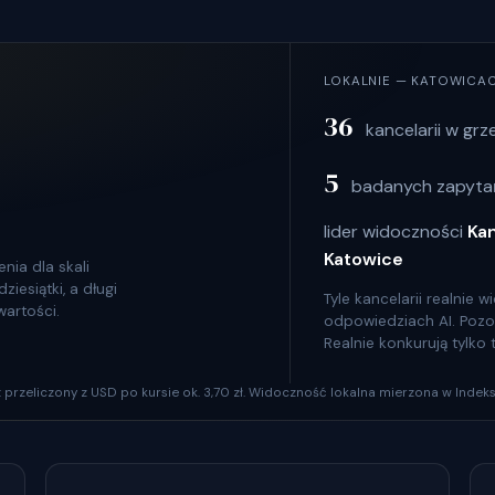
LOKALNIE — KATOWICA
36
kancelarii w grz
5
badanych zapytań
lider widoczności
Ka
Katowice
nia dla skali
iesiątki, a długi
Tyle kancelarii realnie
wartości.
odpowiedziach AI. Pozosta
Realnie konkurują tylko
szt przeliczony z USD po kursie ok. 3,70 zł. Widoczność lokalna mierzona w Indeks