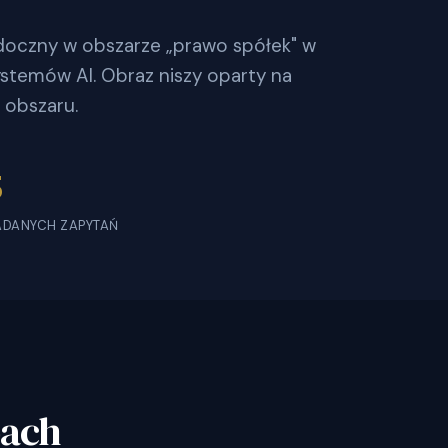
widoczny w obszarze „prawo spółek" w
stemów AI. Obraz niszy oparty na
 obszaru.
5
ADANYCH ZAPYTAŃ
bach