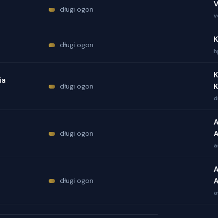
V
długi ogon
v
K
długi ogon
h
K
ia
długi ogon
K
d
A
długi ogon
A
a
A
długi ogon
A
a