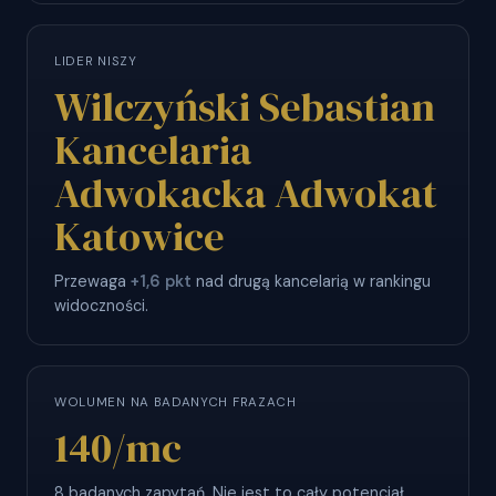
LIDER NISZY
Wilczyński Sebastian
Kancelaria
Adwokacka Adwokat
Katowice
Przewaga
+1,6 pkt
nad drugą kancelarią w rankingu
widoczności.
WOLUMEN NA BADANYCH FRAZACH
140
/mc
8 badanych zapytań. Nie jest to cały potencjał