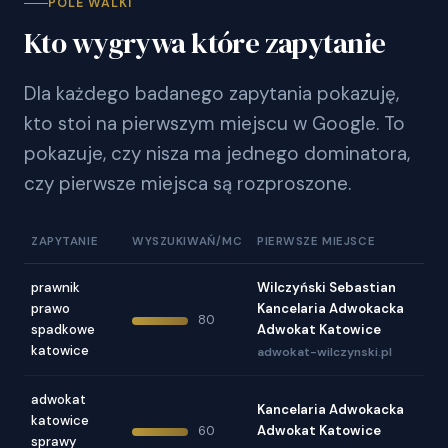
POLE WALKI
Kto wygrywa które zapytanie
Dla każdego badanego zapytania pokazuję,
kto stoi na pierwszym miejscu w Google. To
pokazuje, czy nisza ma jednego dominatora,
czy pierwsze miejsca są rozproszone.
ZAPYTANIE
WYSZUKIWAŃ/MC
PIERWSZE MIEJSCE
prawnik
Wilczyński Sebastian
prawo
Kancelaria Adwokacka
80
spadkowe
Adwokat Katowice
katowice
adwokat-wilczynski.pl
adwokat
Kancelaria Adwokacka
katowice
Adwokat Katowice
60
sprawy