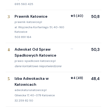
695 560 425
3
Prawnik Katowice
★
5
(40)
50,8
prawnik-katowice.pl
al. Wojciecha Korfantego 51, 40-160
Katowice
503 891 164
4
Adwokat Od Spraw
—
50,3
Spadkowych Katowice
prawo-spadkowe-katowice.pl
dane kontaktowe niepotwierdzone
5
Izba Adwokacka w
★
4
(49)
48,4
Katowicach
adwokatura.katowice.pl
Gliwicka 17, 40-079 Katowice
32 259 82 50