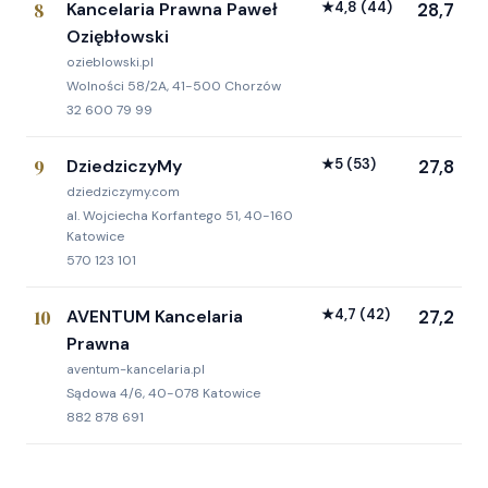
8
Kancelaria Prawna Paweł
★
4,8
(44)
28,7
Oziębłowski
ozieblowski.pl
Wolności 58/2A, 41-500 Chorzów
32 600 79 99
9
DziedziczyMy
★
5
(53)
27,8
dziedziczymy.com
al. Wojciecha Korfantego 51, 40-160
Katowice
570 123 101
10
AVENTUM Kancelaria
★
4,7
(42)
27,2
Prawna
aventum-kancelaria.pl
Sądowa 4/6, 40-078 Katowice
882 878 691