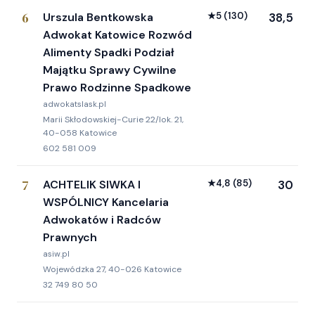
6
Urszula Bentkowska
★
5
(130)
38,5
Adwokat Katowice Rozwód
Alimenty Spadki Podział
Majątku Sprawy Cywilne
Prawo Rodzinne Spadkowe
adwokatslask.pl
Marii Skłodowskiej-Curie 22/lok. 21,
40-058 Katowice
602 581 009
7
ACHTELIK SIWKA I
★
4,8
(85)
30
WSPÓLNICY Kancelaria
Adwokatów i Radców
Prawnych
asiw.pl
Wojewódzka 27, 40-026 Katowice
32 749 80 50