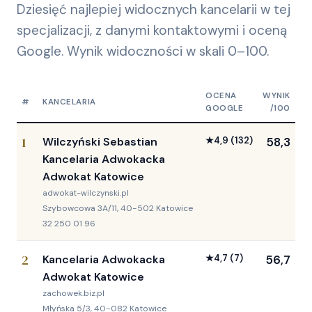
Dziesięć najlepiej widocznych kancelarii w tej
specjalizacji, z danymi kontaktowymi i oceną
Google. Wynik widoczności w skali 0–100.
OCENA
WYNIK
#
KANCELARIA
GOOGLE
/100
1
Wilczyński Sebastian
★
4,9
(132)
58,3
Kancelaria Adwokacka
Adwokat Katowice
adwokat-wilczynski.pl
Szybowcowa 3A/11, 40-502 Katowice
32 250 01 96
2
Kancelaria Adwokacka
★
4,7
(7)
56,7
Adwokat Katowice
zachowek.biz.pl
Młyńska 5/3, 40-082 Katowice