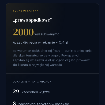
RYNEK W POLSCE
„prawo spadkowe"
2000
wyszukiwań/mc
koszt kliknięcia w reklamie ≈ 0,4 zł
To wolumen dokładnie tej frazy — punkt odniesienia
dla skali tematu, nie cały popyt. Powiązanych
zapytań są dziesiątki, a długi ogon często prowadzi
do klienta o największej wartości.
LOKALNIE — KATOWICACH
29
kancelarii w grze
8
badanych zapytań w Indeksie