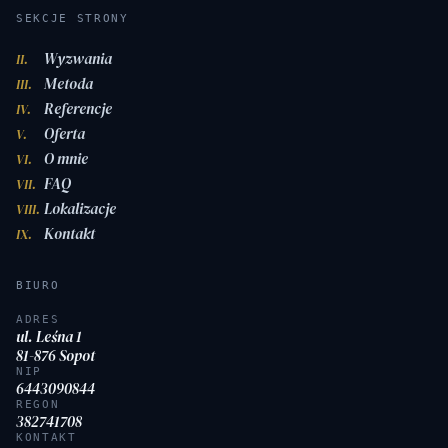
SEKCJE STRONY
Wyzwania
II.
Metoda
III.
Referencje
IV.
Oferta
V.
O mnie
VI.
FAQ
VII.
Lokalizacje
VIII.
Kontakt
IX.
BIURO
ADRES
ul. Leśna 1
81-876 Sopot
NIP
6443090844
REGON
382741708
KONTAKT