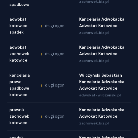
zachowek.biz.pl
spadkowe
adwokat
Kancelaria Adwokacka
katowice
Adwokat Katowice
długi ogon
spadek
zachowek.biz.pl
adwokat
Kancelaria Adwokacka
zachowek
Adwokat Katowice
długi ogon
katowice
zachowek.biz.pl
kancelaria
Wilczyński Sebastian
prawo
Kancelaria Adwokacka
długi ogon
spadkowe
Adwokat Katowice
katowice
adwokat-wilczynski.pl
prawnik
Kancelaria Adwokacka
zachowek
Adwokat Katowice
długi ogon
katowice
zachowek.biz.pl
spadek
Kancelaria Adwokacka