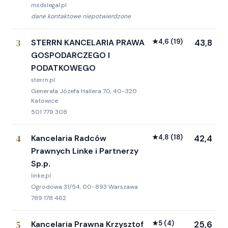
msdslegal.pl
dane kontaktowe niepotwierdzone
3
STERRN KANCELARIA PRAWA
★
4,6
(19)
43,8
GOSPODARCZEGO I
PODATKOWEGO
sterrn.pl
Generała Józefa Hallera 70, 40-320
Katowice
501 779 308
4
Kancelaria Radców
★
4,8
(18)
42,4
Prawnych Linke i Partnerzy
Sp.p.
linke.pl
Ogrodowa 31/54, 00-893 Warszawa
789 178 462
5
Kancelaria Prawna Krzysztof
★
5
(4)
25,6