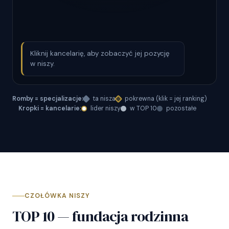
Kliknij kancelarię, aby zobaczyć jej pozycję
w niszy.
Romby = specjalizacje:
ta nisza
pokrewna (klik = jej ranking)
Kropki = kancelarie:
lider niszy
w TOP 10
pozostałe
CZOŁÓWKA NISZY
TOP 10 — fundacja rodzinna