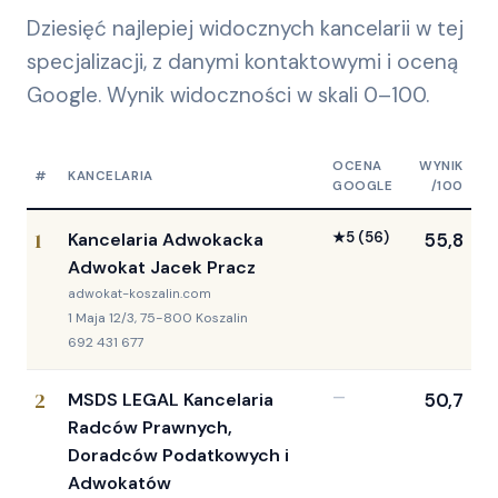
Dziesięć najlepiej widocznych kancelarii w tej
specjalizacji, z danymi kontaktowymi i oceną
Google. Wynik widoczności w skali 0–100.
OCENA
WYNIK
#
KANCELARIA
GOOGLE
/100
1
Kancelaria Adwokacka
★
5
(56)
55,8
Adwokat Jacek Pracz
adwokat-koszalin.com
1 Maja 12/3, 75-800 Koszalin
692 431 677
2
MSDS LEGAL Kancelaria
—
50,7
Radców Prawnych,
Doradców Podatkowych i
Adwokatów