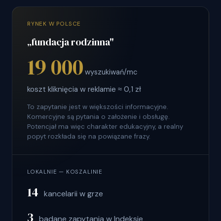
RYNEK W POLSCE
„fundacja rodzinna"
19 000
wyszukiwań/mc
koszt kliknięcia w reklamie ≈ 0,1 zł
To zapytanie jest w większości informacyjne.
Komercyjne są pytania o założenie i obsługę.
Potencjał ma więc charakter edukacyjny, a realny
popyt rozkłada się na powiązane frazy.
LOKALNIE — KOSZALINIE
14
kancelarii w grze
3
badane zapytania w Indeksie