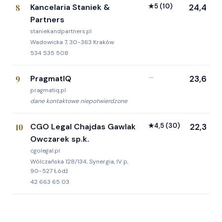
8
Kancelaria Staniek &
★
5
(10)
24,4
Partners
staniekandpartners.pl
Wadowicka 7, 30-363 Kraków
534 535 508
9
PragmatIQ
—
23,6
pragmatiq.pl
dane kontaktowe niepotwierdzone
10
CGO Legal Chajdas Gawlak
★
4,5
(30)
22,3
Owczarek sp.k.
cgolegal.pl
Wólczańska 128/134, Synergia, IV p,
90-527 Łódź
42 663 65 03