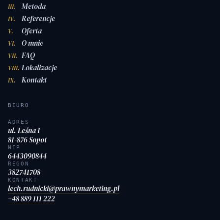
Metoda
III.
Referencje
IV.
Oferta
V.
O mnie
VI.
FAQ
VII.
Lokalizacje
VIII.
Kontakt
IX.
BIURO
ADRES
ul. Leśna 1
81-876 Sopot
NIP
6443090844
REGON
382741708
KONTAKT
lech.rudnicki@prawnymarketing.pl
+48 889 111 222