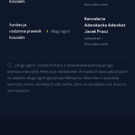
koszalin
koszalin.com
Kancelaria
fundacja
Adwokacka Adwokat
rodzinna prawnik
długi ogon
Jacek Pracz
koszalin
adwokat-
koszalin.com
„Długi ogon" oznacza frazy o wolumenie poniżej progu
pomiaru narzędzi. Mierzę je świadomie. W wąskich specjalizacjach
to właśnie długi ogon generuje kliknięcia i klientów o wysokiej
wartości, mimo zerowych odczytów. Zero w narzędziu nie znaczy
zero popytu.