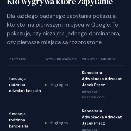
Kto wygrywa które zapytanie
Dla każdego badanego zapytania pokazuję,
kto stoi na pierwszym miejscu w Google. To
pokazuje, czy nisza ma jednego dominatora,
czy pierwsze miejsca są rozproszone.
ZAPYTANIE
WYSZUKIWAŃ/MC
PIERWSZE MIEJSCE
Kancelaria
fundacja
Adwokacka Adwokat
rodzinna
długi ogon
Jacek Pracz
adwokat koszalin
adwokat-
koszalin.com
Kancelaria
fundacja
Adwokacka Adwokat
rodzinna
długi ogon
Jacek Pracz
kancelaria
adwokat-