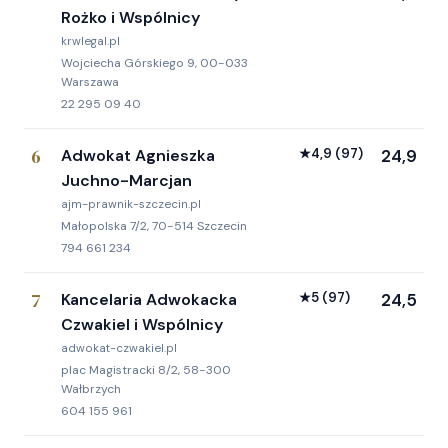
Rożko i Wspólnicy
krwlegal.pl
Wojciecha Górskiego 9, 00-033
Warszawa
22 295 09 40
6
Adwokat Agnieszka
★
4,9
(97)
24,9
Juchno-Marcjan
ajm-prawnik-szczecin.pl
Małopolska 7/2, 70-514 Szczecin
794 661 234
7
Kancelaria Adwokacka
★
5
(97)
24,5
Czwakiel i Wspólnicy
adwokat-czwakiel.pl
plac Magistracki 8/2, 58-300
Wałbrzych
604 155 961