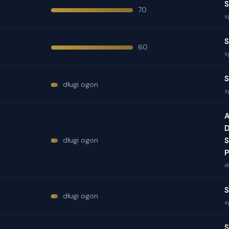
S
70
s
S
60
s
S
długi ogon
s
A
D
długi ogon
S
d
S
długi ogon
s
S