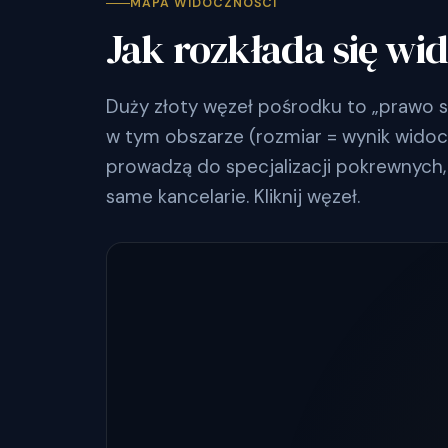
MAPA WIDOCZNOŚCI
Jak rozkłada się wi
Duży złoty węzeł pośrodku to „prawo 
w tym obszarze (rozmiar = wynik widoczn
prowadzą do specjalizacji pokrewnych, 
same kancelarie. Kliknij węzeł.