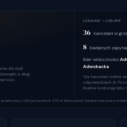
LOKALNIE — LUBLINIE
36
kancelarii w grz
8
badanych zapytań
lider widoczności
Ad
Adwokacka
nia dla skali
iesiątki, a długi
Tyle kancelarii realnie
wartości.
odpowiedziach AI. Pozosta
Realnie konkurują tylko
szt przeliczony z USD po kursie ok. 3,70 zł. Widoczność lokalna mierzona w Indeks