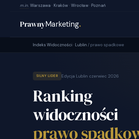
m.in.
Warszawa · Kraków · Wrocław · Poznań
Prawny
Marketing
.
Indeks Widoczności · Lublin
/ prawo spadkowe
Edycja Lublin czerwiec 2026
SILNY LIDER
Ranking
widoczności
prawo spadko