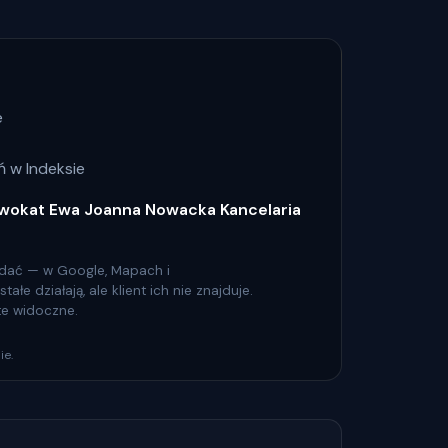
e
 w Indeksie
wokat Ewa Joanna Nowacka Kancelaria
 widać — w Google, Mapach i
łe działają, ale klient ich nie znajduje.
 te widoczne.
ie.