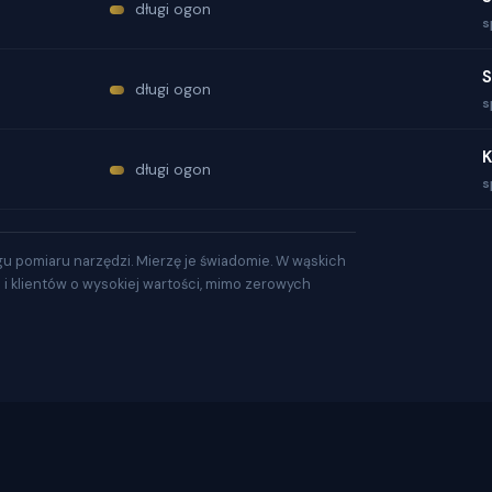
długi ogon
s
S
długi ogon
s
K
długi ogon
s
gu pomiaru narzędzi. Mierzę je świadomie. W wąskich
a i klientów o wysokiej wartości, mimo zerowych