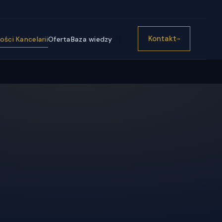
))}
Kontakt
ści Kancelarii
Oferta
Baza wiedzy
→